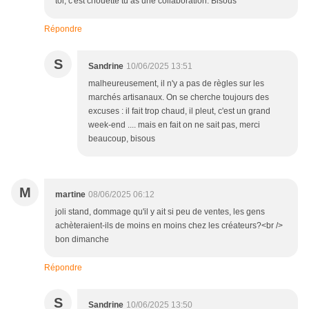
toi, c'est chouette tu as une collaboration. Bisous
Répondre
S
Sandrine
10/06/2025 13:51
malheureusement, il n'y a pas de règles sur les
marchés artisanaux. On se cherche toujours des
excuses : il fait trop chaud, il pleut, c'est un grand
week-end .... mais en fait on ne sait pas, merci
beaucoup, bisous
M
martine
08/06/2025 06:12
joli stand, dommage qu'il y ait si peu de ventes, les gens
achèteraient-ils de moins en moins chez les créateurs?<br />
bon dimanche
Répondre
S
Sandrine
10/06/2025 13:50