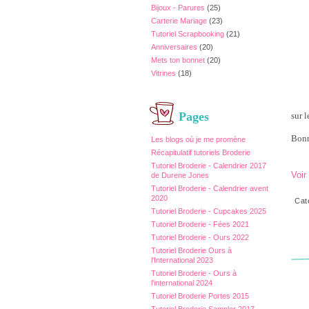
Bijoux - Parures
(25)
Carterie Mariage
(23)
Tutoriel Scrapbooking
(21)
Anniversaires
(20)
Mets ton bonnet
(20)
Vitrines
(18)
Pages
sur l
Bonn
Les blogs où je me promène
Récapitulatif tutoriels Broderie
Tutoriel Broderie - Calendrier 2017
Voir
de Durene Jones
Tutoriel Broderie - Calendrier avent
2020
Cat
Tutoriel Broderie - Cupcakes 2025
Tutoriel Broderie - Fées 2021
Tutoriel Broderie - Ours 2022
Tutoriel Broderie Ours à
l'International 2023
Tutoriel Broderie - Ours à
l'international 2024
Tutoriel Broderie Portes 2015