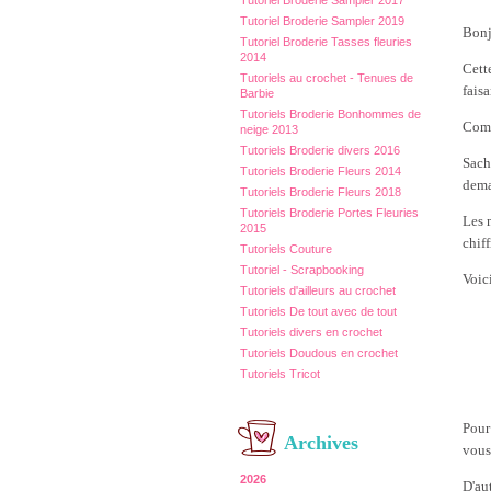
Tutoriel Broderie Sampler 2017
Tutoriel Broderie Sampler 2019
Bonj
Tutoriel Broderie Tasses fleuries
2014
Cett
Tutoriels au crochet - Tenues de
fais
Barbie
Tutoriels Broderie Bonhommes de
Comm
neige 2013
Tutoriels Broderie divers 2016
Sach
Tutoriels Broderie Fleurs 2014
dema
Tutoriels Broderie Fleurs 2018
Tutoriels Broderie Portes Fleuries
Les 
2015
chiff
Tutoriels Couture
Tutoriel - Scrapbooking
Voic
Tutoriels d'ailleurs au crochet
Tutoriels De tout avec de tout
Tutoriels divers en crochet
Tutoriels Doudous en crochet
Tutoriels Tricot
Pour
Archives
vous
2026
D'aut