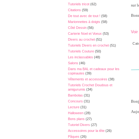
Tutoriels tricot
(62)
sur 
Citations
(59)
Bonn
De tout avec de tout !
(58)
Marionnettes à doigts
(58)
Côté Dessin
(56)
Voir
Carterie Noel et Voeux
(53)
Divers au crochet
(51)
Cat
Tutoriels Divers en crochet
(51)
Tutoriels Couture
(50)
Les inclassables
(48)
Salons
(46)
Dans ma BAL et cadeaux pour les
copinautes
(39)
Vêtements et accessoires
(38)
Tutoriels Crochet Doudous et
amigurumis
(34)
Bambolas
(31)
Bonj
Concours
(31)
Lecture
(31)
Aujo
Halloween
(28)
Bons plans
(27)
Tutoriel Divers
(27)
Accessoires pour la tête
(26)
Pâques
(26)