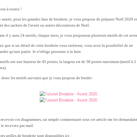
our à toutes !
e année, pour les grandes fans de broderie, je vous propose de préparer Noël 2020 e
ant des sachets de l'avent ou autres décorations de Noël.
e il y aura 24 motifs, chaque mois, je vous proposerai plusieurs motifs de cet aven
ez que si un détail de cette broderie vous intéresse, vous avez la possibilité de ne
nder qu'une partie. Je n'oblige personne à la faire.
motifs ont une hauteur de 45 points, la largeur est de 58 points maximum (motif à 2
res).
i donc les motifs suivants que je vous propose de broder :
 recevoir ces diagrammes, un simple commentaire sous cet article me les demandant
 le recevrez par mail.
res grilles de broderie sont disponibles ici :