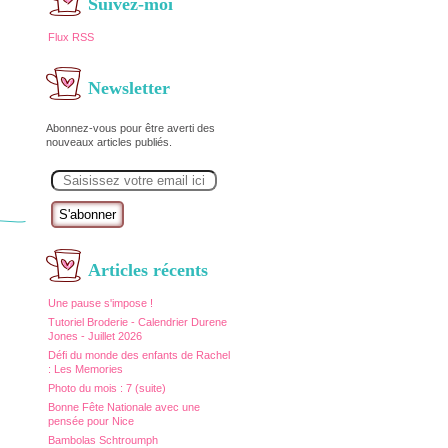
Suivez-moi
Flux RSS
Newsletter
Abonnez-vous pour être averti des
nouveaux articles publiés.
E
m
a
i
l
Articles récents
Une pause s'impose !
Tutoriel Broderie - Calendrier Durene
Jones - Juillet 2026
Défi du monde des enfants de Rachel
: Les Memories
Photo du mois : 7 (suite)
Bonne Fête Nationale avec une
pensée pour Nice
Bambolas Schtroumph