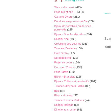
Sites à découvrir
(415)
Pour info et plus ...
(394)
Carterie Divers
(251)
Doudous amigurumis et Cie
(238)
Bijoux de portables ou de sacs -
porte-clés
(225)
Bijoux - Boucles d'oreilles
(204)
Bonj
Spécial Noël
(199)
Créations des copines
(163)
Voil
Tutoriels Broderie
(160)
Côté perso
(147)
Scrapbooking
(139)
Projet en cours
(134)
Dans ma Cuisine
(133)
Pour Barbie
(130)
Bijoux - Bracelets
(128)
Bijoux - Colliers et pendentifs
(101)
Tutoriels d'ici pour Barbie
(85)
Bujo
(84)
Photos du mois
(77)
Tutoriels venus d'ailleurs
(74)
Spécial Mariage
(68)
Dinette au crochet
(62)