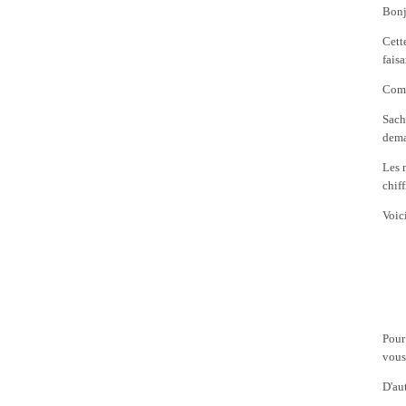
Bonj
Cett
fais
Comm
Sach
dema
Les 
chiff
Voic
Pour
vous
D'aut