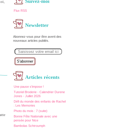
Suivez-moi
toi,
Flux RSS
Newsletter
Abonnez-vous pour être averti des
nouveaux articles publiés.
E
m
a
i
l
Articles récents
Une pause s'impose !
Tutoriel Broderie - Calendrier Durene
Jones - Juillet 2026
Défi du monde des enfants de Rachel
: Les Memories
Photo du mois : 7 (suite)
atte
Bonne Fête Nationale avec une
pensée pour Nice
Bambolas Schtroumph