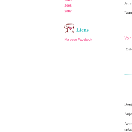
2009
Je re
2008
2007
Bonn
Liens
Voir
Ma page Facebook
Cat
Bonj
Aujo
Avec
créa