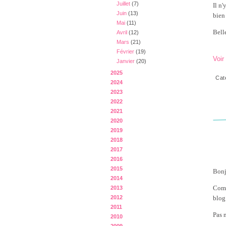
Juillet
(7)
Il n
Juin
(13)
bien
Mai
(11)
Belle
Avril
(12)
Mars
(21)
Février
(19)
Voir
Janvier
(20)
2025
Cat
2024
2023
2022
2021
2020
2019
2018
2017
2016
2015
Bonj
2014
Comm
2013
2012
blog
2011
Pas 
2010