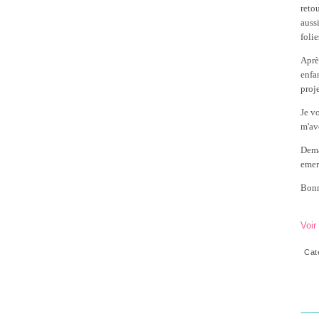
reto
aussi
folie
Aprè
enfa
proj
Je v
m'av
Dema
emer
Bonn
Voir
Cat