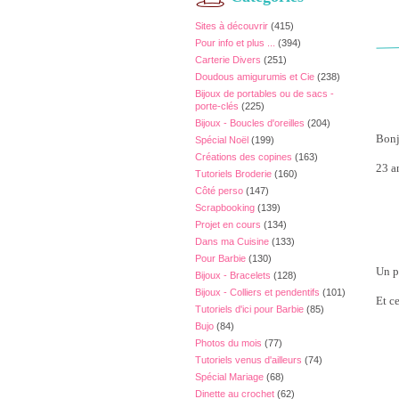
Sites à découvrir
(415)
Pour info et plus ...
(394)
Carterie Divers
(251)
Doudous amigurumis et Cie
(238)
Bijoux de portables ou de sacs -
porte-clés
(225)
Bijoux - Boucles d'oreilles
(204)
Bonj
Spécial Noël
(199)
Créations des copines
(163)
23 a
Tutoriels Broderie
(160)
Côté perso
(147)
Scrapbooking
(139)
Projet en cours
(134)
Dans ma Cuisine
(133)
Pour Barbie
(130)
Un p
Bijoux - Bracelets
(128)
Bijoux - Colliers et pendentifs
(101)
Et c
Tutoriels d'ici pour Barbie
(85)
Bujo
(84)
Photos du mois
(77)
Tutoriels venus d'ailleurs
(74)
Spécial Mariage
(68)
Dinette au crochet
(62)