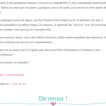
urnée à mes premières amours, à savoir la comptabilité !), des commandes personnal
 folles les unes que les autres, quelques soucis de santé, j'ai survécu à cette année d
s.
s quelques jours de repos, une fin d'année bien remplie avec la présence de mes 3
nts ensembles en même temps à la maison, je reprends du "service" avec de nouvea
ets comme vous avez pu le constater hier.
ous remercie aussi, vous, mes fidèles lectrices, d'être restées pendant mes absences, 
oir soutenue au travers vos commentaires.
in est un autre jour et j'espère que mes nouvelles réalisations et créations vous
veilleront !
e journée et à bientôt !
 les commentaires
égories :
Côté perso
-
…
De retour !