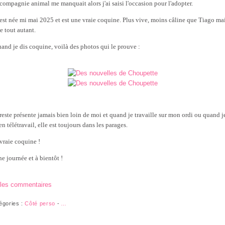
compagnie animal me manquait alors j'ai saisi l'occasion pour l'adopter.
 est née mi mai 2025 et est une vraie coquine. Plus vive, moins câline que Tiago ma
e tout autant.
uand je dis coquine, voilà des photos qui le prouve :
 reste présente jamais bien loin de moi et quand je travaille sur mon ordi ou quand j
en télétravail, elle est toujours dans les parages.
vraie coquine !
e journée et à bientôt !
 les commentaires
égories :
Côté perso
-
…