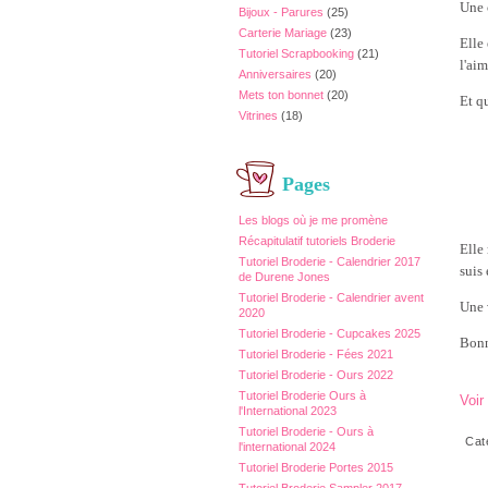
Une 
Bijoux - Parures
(25)
Carterie Mariage
(23)
Elle
Tutoriel Scrapbooking
(21)
l'aim
Anniversaires
(20)
Mets ton bonnet
(20)
Et q
Vitrines
(18)
Pages
Les blogs où je me promène
Récapitulatif tutoriels Broderie
Elle
Tutoriel Broderie - Calendrier 2017
suis 
de Durene Jones
Tutoriel Broderie - Calendrier avent
Une 
2020
Tutoriel Broderie - Cupcakes 2025
Bonn
Tutoriel Broderie - Fées 2021
Tutoriel Broderie - Ours 2022
Tutoriel Broderie Ours à
Voir
l'International 2023
Tutoriel Broderie - Ours à
Cat
l'international 2024
Tutoriel Broderie Portes 2015