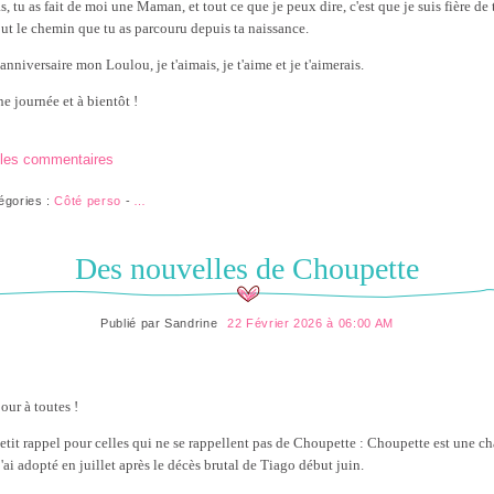
, tu as fait de moi une Maman, et tout ce que je peux dire, c'est que je suis fière de 
out le chemin que tu as parcouru depuis ta naissance.
nniversaire mon Loulou, je t'aimais, je t'aime et je t'aimerais.
e journée et à bientôt !
 les commentaires
égories :
Côté perso
-
…
Des nouvelles de Choupette
Publié par
Sandrine
22 Février 2026 à 06:00 AM
our à toutes !
etit rappel pour celles qui ne se rappellent pas de Choupette : Choupette est une ch
'ai adopté en juillet après le décès brutal de Tiago début juin.