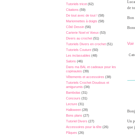
Lucas
Tutoriels tricot
(62)
de t
Citations
(59)
De tout avec de tout !
(58)
Bon a
Marionnettes à doigts
(58)
Côté Dessin
(56)
Bonn
Carterie Noel et Voeux
(53)
Divers au crochet
(51)
Voir
Tutoriels Divers en crochet
(51)
Tutoriels Couture
(50)
Cat
Les inclassables
(48)
Salons
(46)
Dans ma BAL et cadeaux pour les
copinautes
(39)
Vêtements et accessoires
(38)
Tutoriels Crochet Doudous et
amigurumis
(34)
Bambolas
(31)
Concours
(31)
Lecture
(31)
Halloween
(28)
Bonj
Bons plans
(27)
Un p
Tutoriel Divers
(27)
que j
Accessoires pour la tête
(26)
Pâques
(26)