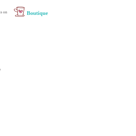
is on
Boutique
e