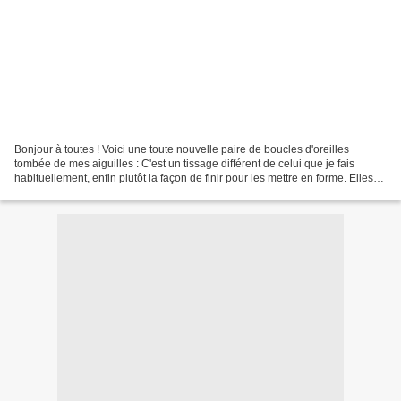
Bonjour à toutes ! Voici une toute nouvelle paire de boucles d'oreilles
tombée de mes aiguilles : C'est un tissage différent de celui que je fais
habituellement, enfin plutôt la façon de finir pour les mettre en forme. Elles
m'ont donné un peu de fil...