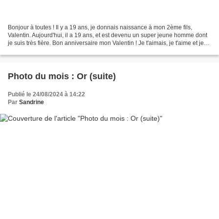
Bonjour à toutes ! Il y a 19 ans, je donnais naissance à mon 2ème fils,
Valentin. Aujourd'hui, il a 19 ans, et est devenu un super jeune homme dont
je suis très fière. Bon anniversaire mon Valentin ! Je t'aimais, je t'aime et je
t'aimerais ! Bonne journée...
Photo du mois : Or (suite)
Publié le 24/08/2024 à 14:22
Par
Sandrine