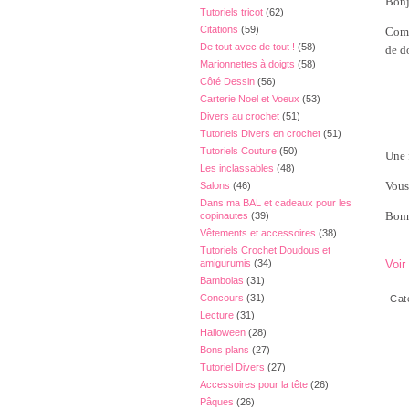
Bonj
Tutoriels tricot
(62)
Citations
(59)
Comme
De tout avec de tout !
(58)
de d
Marionnettes à doigts
(58)
Côté Dessin
(56)
Carterie Noel et Voeux
(53)
Divers au crochet
(51)
Tutoriels Divers en crochet
(51)
Tutoriels Couture
(50)
Une 
Les inclassables
(48)
Vous
Salons
(46)
Dans ma BAL et cadeaux pour les
Bonn
copinautes
(39)
Vêtements et accessoires
(38)
Tutoriels Crochet Doudous et
Voir
amigurumis
(34)
Bambolas
(31)
Concours
(31)
Cat
Lecture
(31)
Halloween
(28)
Bons plans
(27)
Tutoriel Divers
(27)
Accessoires pour la tête
(26)
Pâques
(26)