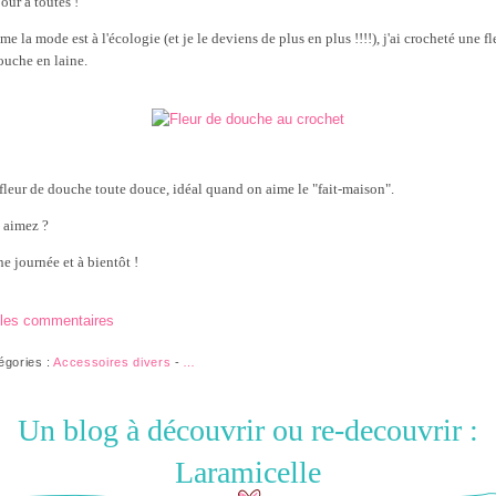
our à toutes !
 la mode est à l'écologie (et je le deviens de plus en plus !!!!), j'ai crocheté une fl
ouche en laine.
fleur de douche toute douce, idéal quand on aime le "fait-maison".
 aimez ?
e journée et à bientôt !
 les commentaires
égories :
Accessoires divers
-
…
Un blog à découvrir ou re-decouvrir :
Laramicelle