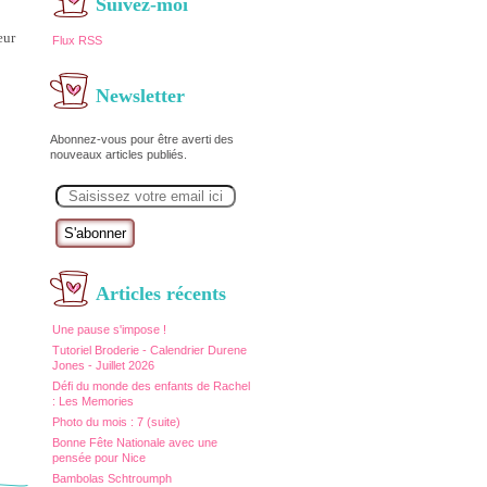
Suivez-moi
eur
Flux RSS
Newsletter
Abonnez-vous pour être averti des
nouveaux articles publiés.
E
m
a
i
l
Articles récents
Une pause s'impose !
Tutoriel Broderie - Calendrier Durene
Jones - Juillet 2026
Défi du monde des enfants de Rachel
: Les Memories
Photo du mois : 7 (suite)
Bonne Fête Nationale avec une
pensée pour Nice
Bambolas Schtroumph