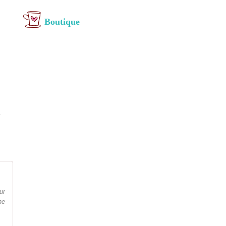
Boutique
à
ur
ne