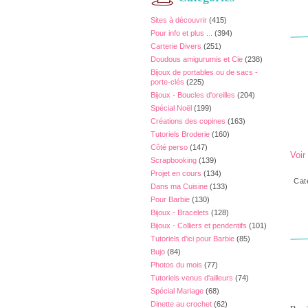
Sites à découvrir
(415)
Pour info et plus ...
(394)
Carterie Divers
(251)
Doudous amigurumis et Cie
(238)
Bijoux de portables ou de sacs -
porte-clés
(225)
Bijoux - Boucles d'oreilles
(204)
Spécial Noël
(199)
Créations des copines
(163)
Tutoriels Broderie
(160)
Côté perso
(147)
Voir
Scrapbooking
(139)
Projet en cours
(134)
Cat
Dans ma Cuisine
(133)
Pour Barbie
(130)
Bijoux - Bracelets
(128)
Bijoux - Colliers et pendentifs
(101)
Tutoriels d'ici pour Barbie
(85)
Bujo
(84)
Photos du mois
(77)
Tutoriels venus d'ailleurs
(74)
Spécial Mariage
(68)
Dinette au crochet
(62)