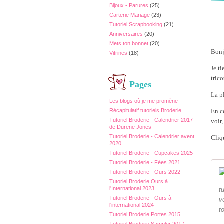
Bijoux - Parures
(25)
Carterie Mariage
(23)
Tutoriel Scrapbooking
(21)
Anniversaires
(20)
Mets ton bonnet
(20)
Bonj
Vitrines
(18)
Je t
trico
Pages
La pl
Les blogs où je me promène
En c
Récapitulatif tutoriels Broderie
Tutoriel Broderie - Calendrier 2017
voir,
de Durene Jones
Tutoriel Broderie - Calendrier avent
Cliqu
2020
Tutoriel Broderie - Cupcakes 2025
Tutoriel Broderie - Fées 2021
Tutoriel Broderie - Ours 2022
Tutoriel Broderie Ours à
l'International 2023
t
Tutoriel Broderie - Ours à
v
l'international 2024
to
Tutoriel Broderie Portes 2015