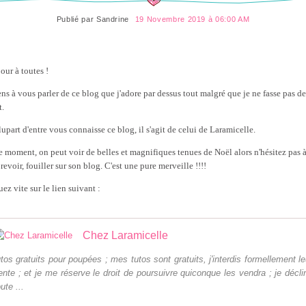
Publié par
Sandrine
19 Novembre 2019 à 06:00 AM
our à toutes !
iens à vous parler de ce blog que j'adore par dessus tout malgré que je ne fasse pas de
t.
upart d'entre vous connaisse ce blog, il s'agit de celui de Laramicelle.
e moment, on peut voir de belles et magnifiques tenues de Noël alors n'hésitez pas 
 revoir, fouiller sur son blog. C'est une pure merveille !!!!
ez vite sur le lien suivant :
Chez Laramicelle
utos gratuits pour poupées ; mes tutos sont gratuits, j'interdis formellement le
ente ; et je me réserve le droit de poursuivre quiconque les vendra ; je décli
ute ...