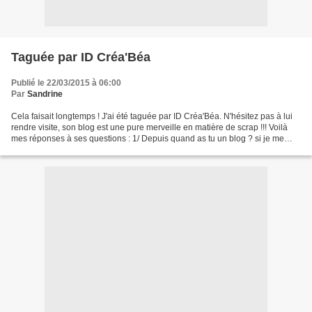
Taguée par ID Créa'Béa
Publié le 22/03/2015 à 06:00
Par
Sandrine
Cela faisait longtemps ! J'ai été taguée par ID Créa'Béa. N'hésitez pas à lui
rendre visite, son blog est une pure merveille en matière de scrap !!! Voilà
mes réponses à ses questions : 1/ Depuis quand as tu un blog ? si je me
rappelle bien depuis octobre...