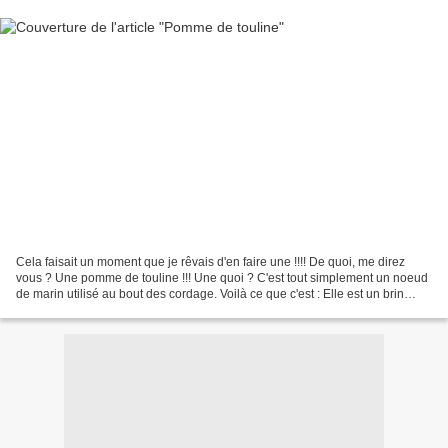
Cela faisait un moment que je rêvais d'en faire une !!!! De quoi, me direz
vous ? Une pomme de touline !!! Une quoi ? C'est tout simplement un noeud
de marin utilisé au bout des cordage. Voilà ce que c'est : Elle est un brin
ratée mais c'est ma 1ère pomme...