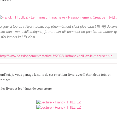
Franck THILLIEZ - Le man
onjour à toutes ! Ayant beaucoup (énormément c'est plus exact !!! 🤣) de livr
 lire dans mes bibliothèques, je me suis dit pourquoi ne pas lire un auteur q
e n'ai jamais lu ! Et c'est...
http://www.passionnementcreative.fr/2023/10/franck-thilliez-le-manuscrit-inacheve.html
rd'hui, je vous partage la suite de cet excellent livre, avec Il était deux fois, et
rinthes.
 les livres et les 4èmes de couverture :