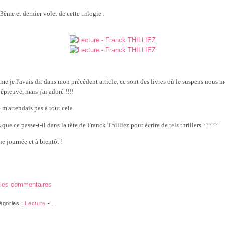
 3ème et dernier volet de cette trilogie :
e je l'avais dit dans mon précédent article, ce sont des livres où le suspens nous m
épreuve, mais j'ai adoré !!!!
e m'attendais pas à tout cela.
que ce passe-t-il dans la tête de Franck Thilliez pour écrire de tels thrillers ?????
e journée et à bientôt !
 les commentaires
égories :
Lecture
-
…