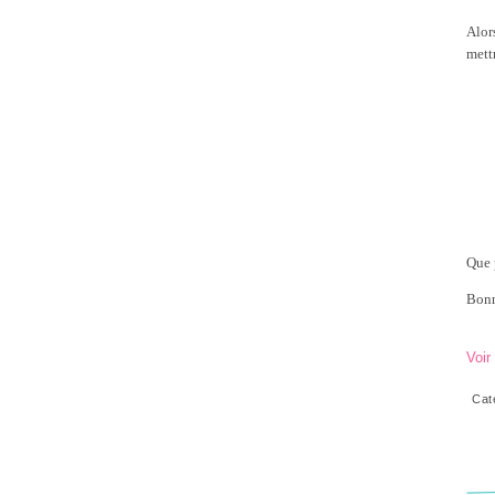
Alor
mettr
Que 
Bonn
Voir
Cat