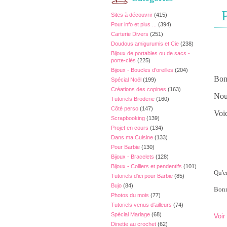
P
Sites à découvrir
(415)
Pour info et plus ...
(394)
Carterie Divers
(251)
Doudous amigurumis et Cie
(238)
Bijoux de portables ou de sacs -
porte-clés
(225)
Bijoux - Boucles d'oreilles
(204)
Bonj
Spécial Noël
(199)
Créations des copines
(163)
Nous
Tutoriels Broderie
(160)
Côté perso
(147)
Voic
Scrapbooking
(139)
Projet en cours
(134)
Dans ma Cuisine
(133)
Pour Barbie
(130)
Bijoux - Bracelets
(128)
Bijoux - Colliers et pendentifs
(101)
Qu'e
Tutoriels d'ici pour Barbie
(85)
Bujo
(84)
Bonn
Photos du mois
(77)
Tutoriels venus d'ailleurs
(74)
Spécial Mariage
(68)
Voir
Dinette au crochet
(62)