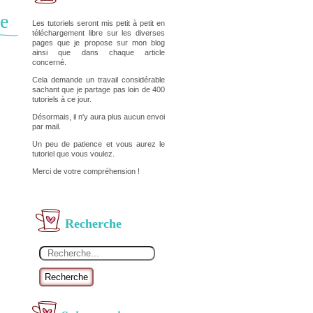
re
Les tutoriels seront mis petit à petit en
téléchargement libre sur les diverses
pages que je propose sur mon blog
ainsi que dans chaque article
concerné.
Cela demande un travail considérable
sachant que je partage pas loin de 400
tutoriels à ce jour.
Désormais, il n'y aura plus aucun envoi
par mail.
Un peu de patience et vous aurez le
tutoriel que vous voulez.
Merci de votre compréhension !
Recherche
Recherche