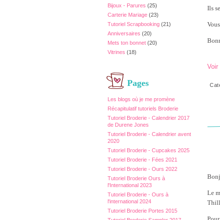
Bijoux - Parures
(25)
Ils 
Carterie Mariage
(23)
Vous
Tutoriel Scrapbooking
(21)
Anniversaires
(20)
Bonn
Mets ton bonnet
(20)
Vitrines
(18)
Voir
Pages
Cat
Les blogs où je me promène
Récapitulatif tutoriels Broderie
Tutoriel Broderie - Calendrier 2017
de Durene Jones
Tutoriel Broderie - Calendrier avent
2020
Tutoriel Broderie - Cupcakes 2025
Tutoriel Broderie - Fées 2021
Tutoriel Broderie - Ours 2022
Bonj
Tutoriel Broderie Ours à
l'International 2023
Le m
Tutoriel Broderie - Ours à
l'international 2024
Thill
Tutoriel Broderie Portes 2015
Pour