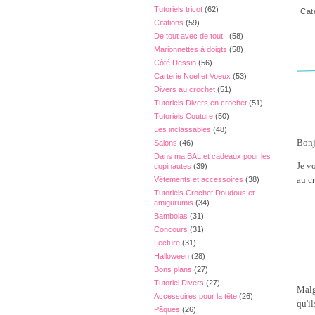
Tutoriels tricot
(62)
Cat
Citations
(59)
De tout avec de tout !
(58)
Marionnettes à doigts
(58)
Côté Dessin
(56)
Carterie Noel et Voeux
(53)
Divers au crochet
(51)
Tutoriels Divers en crochet
(51)
Tutoriels Couture
(50)
Les inclassables
(48)
Bonj
Salons
(46)
Dans ma BAL et cadeaux pour les
Je v
copinautes
(39)
au c
Vêtements et accessoires
(38)
Tutoriels Crochet Doudous et
amigurumis
(34)
Bambolas
(31)
Concours
(31)
Lecture
(31)
Halloween
(28)
Bons plans
(27)
Tutoriel Divers
(27)
Malg
Accessoires pour la tête
(26)
qu'il
Pâques
(26)