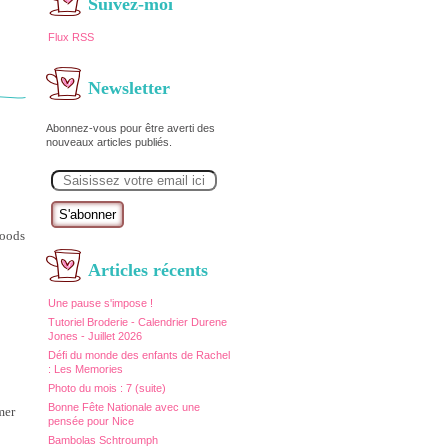
Suivez-moi
Flux RSS
Newsletter
Abonnez-vous pour être averti des
nouveaux articles publiés.
E
m
a
i
l
noods
Articles récents
Une pause s'impose !
Tutoriel Broderie - Calendrier Durene
Jones - Juillet 2026
Défi du monde des enfants de Rachel
: Les Memories
Photo du mois : 7 (suite)
Bonne Fête Nationale avec une
mer
pensée pour Nice
Bambolas Schtroumph