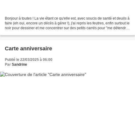
Bonjour à toutes ! La vie étant ce qu'elle est, avec soucis de santé et deuils à
faire (eh oui, encore un décès à gérer !), j'ai repris les feutres, enfin surtout le
noir pour dessiner et me concentrer sur des petits carrés pour "me détendre".
Juste une...
Carte anniversaire
Publié le 22/03/2025 à 06:00
Par
Sandrine