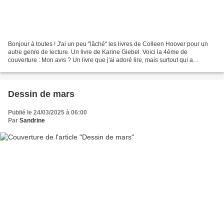
Bonjour à toutes ! J'ai un peu "lâché" les livres de Colleen Hoover pour un
autre genre de lecture. Un livre de Karine Giebel. Voici la 4ème de
couverture : Mon avis ? Un livre que j'ai adoré lire, mais surtout qui a
tendance à nous faire perdre la tête....
Dessin de mars
Publié le 24/03/2025 à 06:00
Par
Sandrine