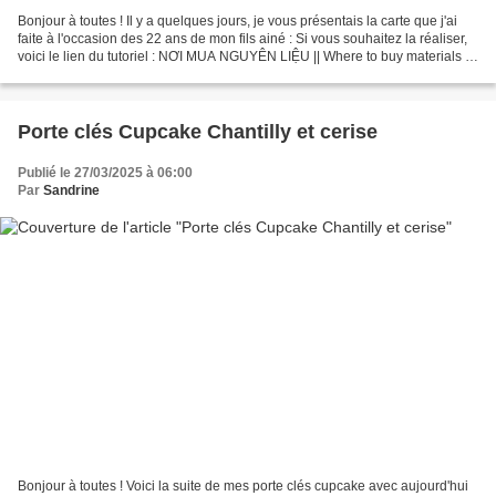
Bonjour à toutes ! Il y a quelques jours, je vous présentais la carte que j'ai
faite à l'occasion des 22 ans de mon fils ainé : Si vous souhaitez la réaliser,
voici le lien du tutoriel : NƠI MUA NGUYÊN LIỆU || Where to buy materials ||
► https://www.ngocvanghandmade.net/#h.811ktxxf0k11...
Porte clés Cupcake Chantilly et cerise
Publié le 27/03/2025 à 06:00
Par
Sandrine
Bonjour à toutes ! Voici la suite de mes porte clés cupcake avec aujourd'hui