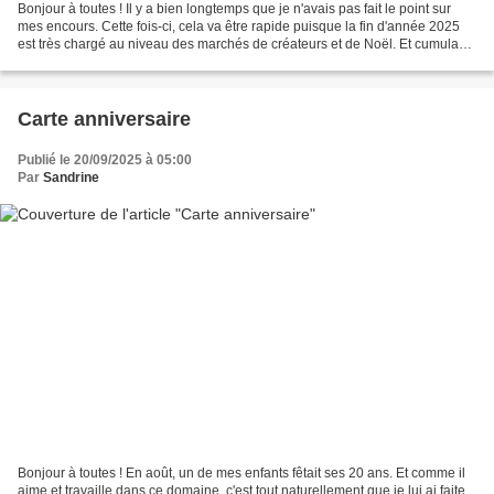
Bonjour à toutes ! Il y a bien longtemps que je n'avais pas fait le point sur
mes encours. Cette fois-ci, cela va être rapide puisque la fin d'année 2025
est très chargé au niveau des marchés de créateurs et de Noël. Et cumulant
un autre travail à mi-temps...
Carte anniversaire
Publié le 20/09/2025 à 05:00
Par
Sandrine
Bonjour à toutes ! En août, un de mes enfants fêtait ses 20 ans. Et comme il
aime et travaille dans ce domaine, c'est tout naturellement que je lui ai faite