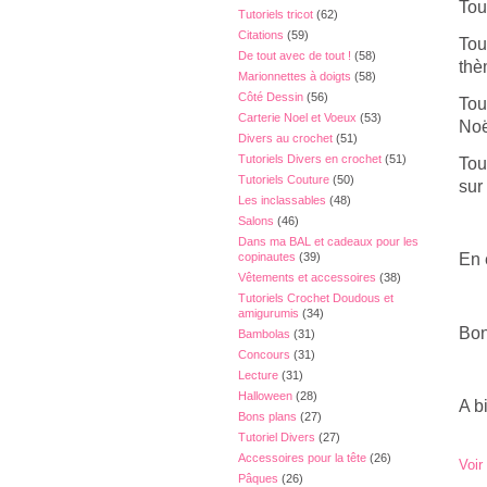
Tou
Tutoriels tricot
(62)
Citations
(59)
Tou
De tout avec de tout !
(58)
thè
Marionnettes à doigts
(58)
Côté Dessin
(56)
Tou
Carterie Noel et Voeux
(53)
Noë
Divers au crochet
(51)
Tutoriels Divers en crochet
(51)
Tou
Tutoriels Couture
(50)
sur
Les inclassables
(48)
Salons
(46)
Dans ma BAL et cadeaux pour les
copinautes
(39)
En 
Vêtements et accessoires
(38)
Tutoriels Crochet Doudous et
amigurumis
(34)
Bon
Bambolas
(31)
Concours
(31)
Lecture
(31)
Halloween
(28)
A bi
Bons plans
(27)
Tutoriel Divers
(27)
Accessoires pour la tête
(26)
Voir
Pâques
(26)