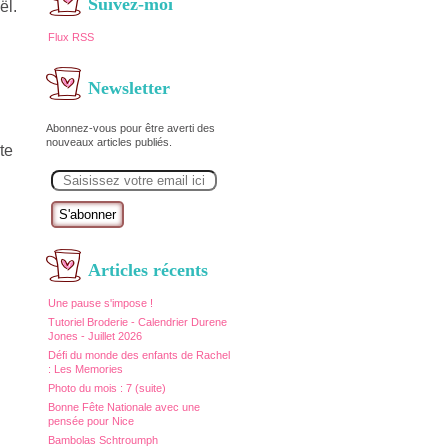
Suivez-moi
ël.
Flux RSS
Newsletter
Abonnez-vous pour être averti des
nouveaux articles publiés.
te
E
m
a
i
l
Articles récents
Une pause s'impose !
Tutoriel Broderie - Calendrier Durene
Jones - Juillet 2026
Défi du monde des enfants de Rachel
: Les Memories
Photo du mois : 7 (suite)
Bonne Fête Nationale avec une
pensée pour Nice
Bambolas Schtroumph