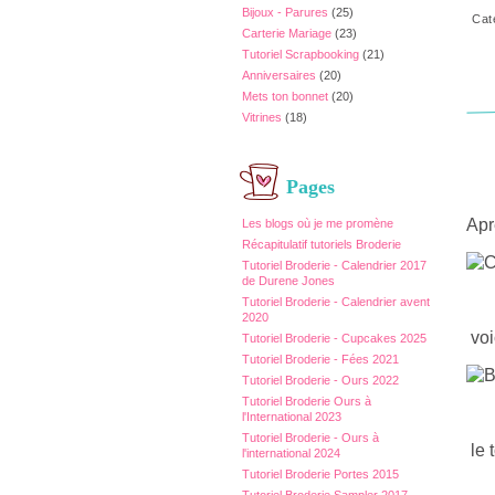
Bijoux - Parures
(25)
Cat
Carterie Mariage
(23)
Tutoriel Scrapbooking
(21)
Anniversaires
(20)
Mets ton bonnet
(20)
Vitrines
(18)
Pages
Apr
Les blogs où je me promène
Récapitulatif tutoriels Broderie
Tutoriel Broderie - Calendrier 2017
de Durene Jones
Tutoriel Broderie - Calendrier avent
2020
voi
Tutoriel Broderie - Cupcakes 2025
Tutoriel Broderie - Fées 2021
Tutoriel Broderie - Ours 2022
Tutoriel Broderie Ours à
l'International 2023
Tutoriel Broderie - Ours à
le 
l'international 2024
Tutoriel Broderie Portes 2015