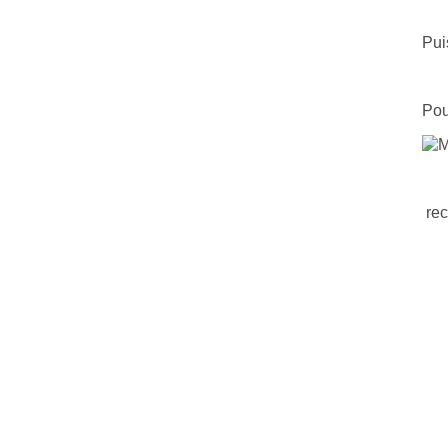
Pui
Pou
rec