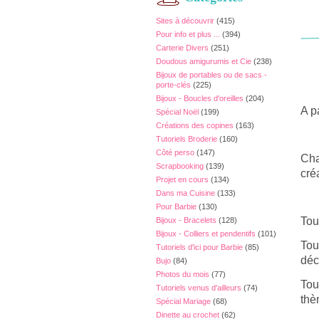
Sites à découvrir
(415)
Pour info et plus ...
(394)
Carterie Divers
(251)
Doudous amigurumis et Cie
(238)
Bijoux de portables ou de sacs -
porte-clés
(225)
Bijoux - Boucles d'oreilles
(204)
A p
Spécial Noël
(199)
Créations des copines
(163)
Tutoriels Broderie
(160)
Côté perso
(147)
Cha
Scrapbooking
(139)
cré
Projet en cours
(134)
Dans ma Cuisine
(133)
Pour Barbie
(130)
Tou
Bijoux - Bracelets
(128)
Bijoux - Colliers et pendentifs
(101)
Tou
Tutoriels d'ici pour Barbie
(85)
déc
Bujo
(84)
Photos du mois
(77)
Tou
Tutoriels venus d'ailleurs
(74)
thè
Spécial Mariage
(68)
Dinette au crochet
(62)