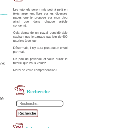
Les tutoriels seront mis petit à petit en
téléchargement libre sur les diverses
pages que je propose sur mon blog
ainsi que dans chaque article
concerné.
Cela demande un travail considérable
sachant que je partage pas loin de 400
tutoriels à ce jour.
Désormais, il n'y aura plus aucun envoi
par mail.
Un peu de patience et vous aurez le
tutoriel que vous voulez.
des
Merci de votre compréhension !
Recherche
me
Recherche