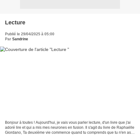
Lecture
Publié le 29/04/2025 à 05:00
Par
Sandrine
Bonjour à toutes ! Aujourd'hui, je vais vous parler lecture, d'un livre que j'ai
adoré lire et qui a mis mes neurones en fusion. Il s'agit du livre de Raphaëlle
Giordano, Ta deuxième vie commence quand tu comprends que tu n'en as
qu'une. Déjà, rien que...