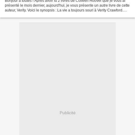
Bonjour à toutes ! Après avoir lu 2 livres de Colleen Hoover que je vous ai
présenté le mois dernier, aujourd'hui, je vous présente un autre livre de cette
auteur, Verity. Voici le synopsis : La vie a toujours souri à Verity Crawford.
Ses livres font...
Publicité