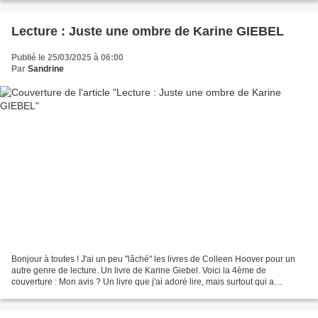
Lecture : Juste une ombre de Karine GIEBEL
Publié le 25/03/2025 à 06:00
Par
Sandrine
Bonjour à toutes ! J'ai un peu "lâché" les livres de Colleen Hoover pour un
autre genre de lecture. Un livre de Karine Giebel. Voici la 4ème de
couverture : Mon avis ? Un livre que j'ai adoré lire, mais surtout qui a
tendance à nous faire perdre la tête....