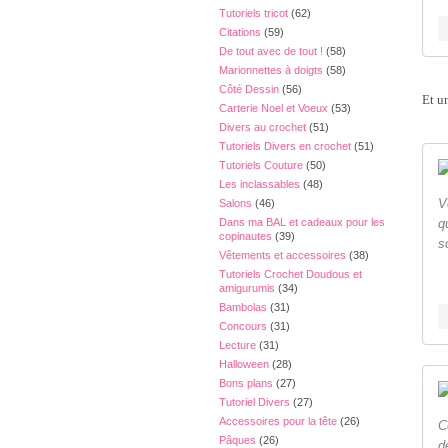
Tutoriels tricot
(62)
Citations
(59)
De tout avec de tout !
(58)
Marionnettes à doigts
(58)
Côté Dessin
(56)
Et un
Carterie Noel et Voeux
(53)
Divers au crochet
(51)
Tutoriels Divers en crochet
(51)
Tutoriels Couture
(50)
Les inclassables
(48)
V
Salons
(46)
Dans ma BAL et cadeaux pour les
q
copinautes
(39)
s
Vêtements et accessoires
(38)
Tutoriels Crochet Doudous et
amigurumis
(34)
Bambolas
(31)
Concours
(31)
Lecture
(31)
Halloween
(28)
Bons plans
(27)
Tutoriel Divers
(27)
Accessoires pour la tête
(26)
C
Pâques
(26)
d