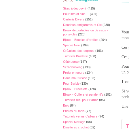
Sites à découvrir
(415)
Pour info et plus ...
(394)
Carterie Divers
(251)
Doudous amigurumis et Cie
(238)
Bijoux de portables ou de sacs -
Vous
porte-clés
(225)
mon 
Bijoux - Boucles d'oreilles
(204)
Spécial Noël
(199)
Ces 
Créations des copines
(163)
Tutoriels Broderie
(160)
Ces 
Côté perso
(147)
Pour
Scrapbooking
(139)
un c
Projet en cours
(134)
Dans ma Cuisine
(133)
1 co
Pour Barbie
(130)
Bijoux - Bracelets
(128)
Si v
Bijoux - Colliers et pendentifs
(101)
parl
Tutoriels d'ici pour Barbie
(85)
Bujo
(84)
Une 
Photos du mois
(77)
Tutoriels venus d'ailleurs
(74)
Spécial Mariage
(68)
Dinette au crochet
(62)