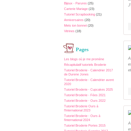
Bijoux - Parures
(25)
J
Carterie Mariage
(23)
Tutoriel Scrapbooking
(21)
Anniversaires
(20)
Mets ton bonnet
(20)
Vitrines
(18)
Pages
A
Les blogs où je me promène
e
Récapitulatif tutoriels Broderie
e
Tutoriel Broderie - Calendrier 2017
de Durene Jones
Tutoriel Broderie - Calendrier avent
2020
Tutoriel Broderie - Cupcakes 2025
Tutoriel Broderie - Fées 2021
Tutoriel Broderie - Ours 2022
Tutoriel Broderie Ours à
l'International 2023
Tutoriel Broderie - Ours à
l'international 2024
A
Tutoriel Broderie Portes 2015
e