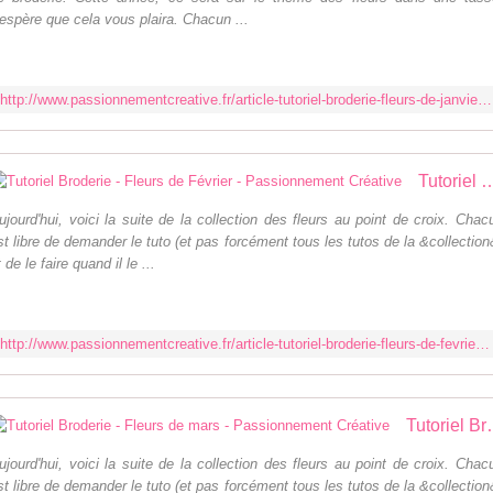
'espère que cela vous plaira. Chacun ...
http://www.passionnementcreative.fr/article-tutoriel-broderie-fleurs-de-janvier-121825487.html
Tutoriel Broderie - Fleurs de Février - Pa
ujourd'hui, voici la suite de la collection des fleurs au point de croix. Chac
st libre de demander le tuto (et pas forcément tous les tutos de la &collection
t de le faire quand il le ...
http://www.passionnementcreative.fr/article-tutoriel-broderie-fleurs-de-fevrier-122381122.html
Tutoriel Broderie - Fl
ujourd'hui, voici la suite de la collection des fleurs au point de croix. Chac
st libre de demander le tuto (et pas forcément tous les tutos de la &collection