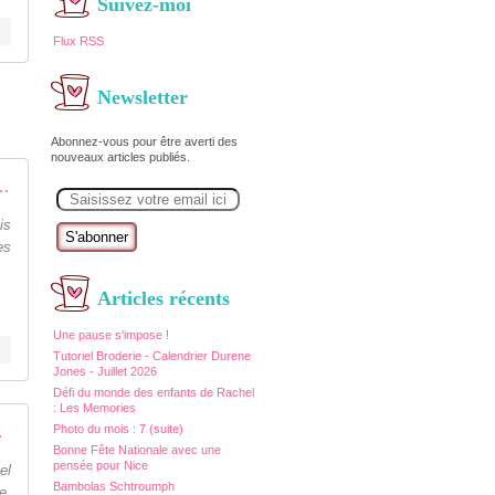
Suivez-moi
Flux RSS
Newsletter
Abonnez-vous pour être averti des
nouveaux articles publiés.
euries 2015 - Passionnement Créative
E
m
a
is
i
es
l
Articles récents
Une pause s'impose !
Tutoriel Broderie - Calendrier Durene
Jones - Juillet 2026
Défi du monde des enfants de Rachel
: Les Memories
ent Créative
Photo du mois : 7 (suite)
Bonne Fête Nationale avec une
pensée pour Nice
el
Bambolas Schtroumph
e.