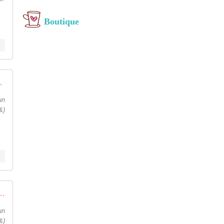
Boutique
ssionnement Créative
un
&)
eurs de mars - Passionnement Créative
un
&)