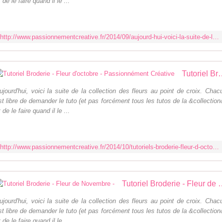
t de le faire quand il le ...
http://www.passionnementcreative.fr/2014/09/aujourd-hui-voici-la-suite-de-la-collection-des-fleurs-au-point-de-croix-chacun-est-libre-de-demander-le-tuto-et-pas-forcement-tous
Tutoriel Broderie - Fleur d'oc
ujourd'hui, voici la suite de la collection des fleurs au point de croix. Chac
st libre de demander le tuto (et pas forcément tous les tutos de la &collection
t de le faire quand il le ...
http://www.passionnementcreative.fr/2014/10/tutoriels-broderie-fleur-d-octobre.html
Tutoriel Broderie -
ujourd'hui, voici la suite de la collection des fleurs au point de croix. Chac
st libre de demander le tuto (et pas forcément tous les tutos de la &collection
t de le faire quand il le ...