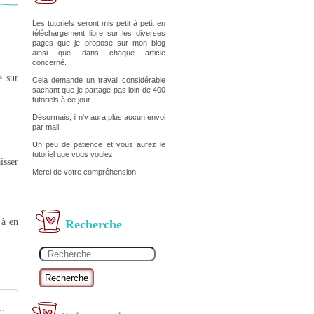
Les tutoriels seront mis petit à petit en
téléchargement libre sur les diverses
pages que je propose sur mon blog
ainsi que dans chaque article
concerné.
e sur
Cela demande un travail considérable
sachant que je partage pas loin de 400
tutoriels à ce jour.
Désormais, il n'y aura plus aucun envoi
par mail.
Un peu de patience et vous aurez le
tutoriel que vous voulez.
isser
Merci de votre compréhension !
 à en
Recherche
Recherche
eige 2013 - Passionnement Créative