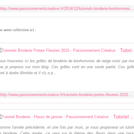
http://www.passionnementcreative.fr/2014/12/tutoriels-broderie-bonhommes-de-neige-2013.html
e autre collection ici :
Tutoriels Broderie Portes Fl
ous trouverez ici les grilles de broderie de bonhommes de neige mois par mo
ue je propose sur mon blog. Ces grilles sont en une seule partie. Ces grill
ont à durée illimitée et il n'y a p...
http://www.passionnementcreative.fr/tutoriels-broderie-portes-fleuries-2015.html
Tutoriel Broderie - Fleurs de janvier - Passionnem
omme l'année précédente, et une fois par mois, je vous proposerai un tutori
e broderie. Cette année, ce sera sur le thème des fleurs dans une tass