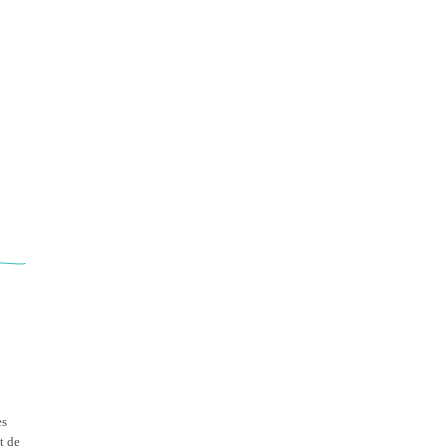
es
t de