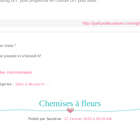
uilting DIY: pour progresser en couture DIY pour débu...
http://parfumdecouture.com/wp/
e visite !
e journée et à bientôt b!
 les commentaires
égories :
Sites à découvrir
-
…
Chemises à fleurs
Publié par
Sandrine
27 Janvier 2020 à 06:00 AM