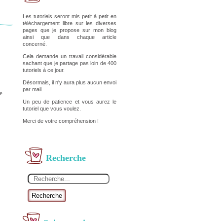
Les tutoriels seront mis petit à petit en
téléchargement libre sur les diverses
pages que je propose sur mon blog
ainsi que dans chaque article
concerné.
Cela demande un travail considérable
sachant que je partage pas loin de 400
tutoriels à ce jour.
Désormais, il n'y aura plus aucun envoi
par mail.
e
Un peu de patience et vous aurez le
tutoriel que vous voulez.
Merci de votre compréhension !
Recherche
Recherche