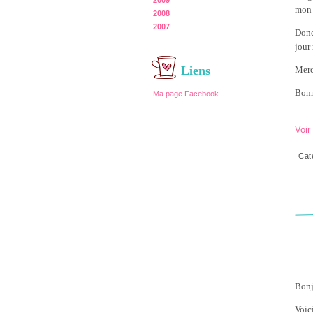
2009
mon 
2008
2007
Donc
jour
Liens
Merc
Bonn
Ma page Facebook
Voir
Cat
Bonj
Voic