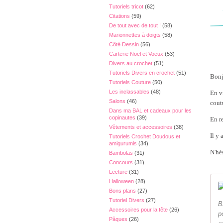
Tutoriels tricot
(62)
Citations
(59)
De tout avec de tout !
(58)
Marionnettes à doigts
(58)
Côté Dessin
(56)
Carterie Noel et Voeux
(53)
Divers au crochet
(51)
Tutoriels Divers en crochet
(51)
Bonj
Tutoriels Couture
(50)
Les inclassables
(48)
En v
Salons
(46)
cout
Dans ma BAL et cadeaux pour les
copinautes
(39)
En re
Vêtements et accessoires
(38)
Il y 
Tutoriels Crochet Doudous et
amigurumis
(34)
N'hés
Bambolas
(31)
Concours
(31)
Lecture
(31)
Halloween
(28)
Bons plans
(27)
Tutoriel Divers
(27)
B
Accessoires pour la tête
(26)
p
Pâques
(26)