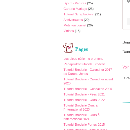
q
Bijoux - Parures
(25)
Carterie Mariage
(23)
Tutoriel Scrapbooking
(21)
Anniversaires
(20)
Mets ton bonnet
(20)
Vitrines
(18)
Bonn
Pages
Bonn
Les blogs où je me promène
Récapitulatif tutoriels Broderie
Voir
Tutoriel Broderie - Calendrier 2017
de Durene Jones
Cat
Tutoriel Broderie - Calendrier avent
2020
Tutoriel Broderie - Cupcakes 2025
Tutoriel Broderie - Fées 2021
Tutoriel Broderie - Ours 2022
Tutoriel Broderie Ours à
l'International 2023
Tutoriel Broderie - Ours à
l'international 2024
Tutoriel Broderie Portes 2015