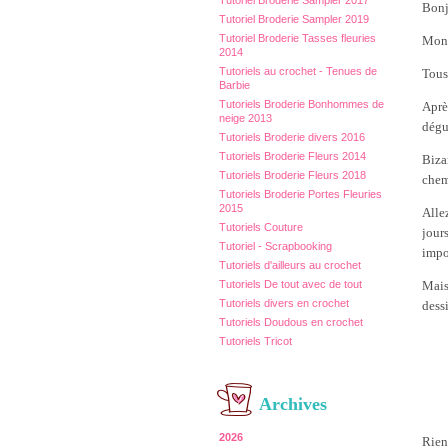
Tutoriel Broderie Sampler 2017
Bonj
Tutoriel Broderie Sampler 2019
Tutoriel Broderie Tasses fleuries
Mon 
2014
Tutoriels au crochet - Tenues de
Tous 
Barbie
Tutoriels Broderie Bonhommes de
Après
neige 2013
dégui
Tutoriels Broderie divers 2016
Tutoriels Broderie Fleurs 2014
Biza
Tutoriels Broderie Fleurs 2018
chem
Tutoriels Broderie Portes Fleuries
2015
Alle
Tutoriels Couture
jours
Tutoriel - Scrapbooking
impo
Tutoriels d'ailleurs au crochet
Mais
Tutoriels De tout avec de tout
Tutoriels divers en crochet
dessi
Tutoriels Doudous en crochet
Tutoriels Tricot
Archives
2026
Rien 