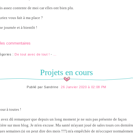
is assez contente de moi car elles ont bien plu.
uriez vous fait à ma place ?
e journée et à bientôt !
 les commentaires
égories :
De tout avec de tout !
-
…
Projets en cours
Publié par
Sandrine
26 Janvier 2020 à 02:08 PM
our à toutes !
 avez dû remarquer que depuis un long moment je ne suis pas présente de façon
lière sur mon blog. Je m'en excuse. Ma santé m'ayant joué de sales tours ces dernièr
ues semaines (si on peut dire des mois !!!!) m'a empêchée de m'occuper normalemen