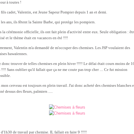
our à toutes !
fils cadet, Valentin, est Jeune Sapeur Pompier depuis 1 an et demi.
les ans, ils fêtent la Sainte Barbe, qui protège les pompiers.
 la cérémonie officielle, ils ont fait plein d'activité entre eux. Seule obligation : êtr
sé et le thème était en vacances en été !!!!
rrement, Valentin m'a demandé de m'occuper des chemises. Les JSP voulaient des
ises hawaïennes.
z donc trouver de telles chemises en plein hiver !!!!! Le délai était cours moins de 1
 !!!! Sans oublier qu'il fallait que ça ne me coute pas trop cher .... Ce fut mission
ssible.
 mon cerveau est toujours en plein travail. J'ai donc acheté des chemises blanches e
né dessus des fleurs, palmiers .....
d'1h30 de travail par chemise. IL fallait en faire 9 !!!!!