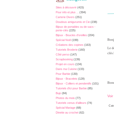
Sites à découvrir
(415)
Pour info et plus ...
(394)
Carterie Divers
(251)
Doudous amigurumis et Cie
(238)
Bijoux de portables ou de sacs -
porte-clés
(225)
Bijoux - Boucles d'oreilles
(204)
Bonj
Spécial Noël
(199)
Créations des copines
(163)
Le d
Tutoriels Broderie
(160)
clés
Côté perso
(147)
Scrapbooking
(139)
Projet en cours
(134)
Dans ma Cuisine
(133)
Pour Barbie
(130)
Bijoux - Bracelets
(128)
Bonn
Bijoux - Colliers et pendentifs
(101)
Tutoriels d'ici pour Barbie
(85)
Bujo
(84)
Voir
Photos du mois
(77)
Tutoriels venus d'ailleurs
(74)
Cat
Spécial Mariage
(68)
Dinette au crochet
(62)