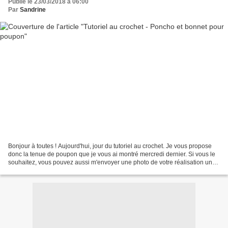
Publié le 23/03/2018 à 06:00
Par
Sandrine
Bonjour à toutes ! Aujourd'hui, jour du tutoriel au crochet. Je vous propose
donc la tenue de poupon que je vous ai montré mercredi dernier. Si vous le
souhaitez, vous pouvez aussi m'envoyer une photo de votre réalisation une
fois terminée et je la publierai...