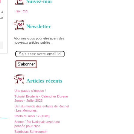
Suivez-moi
l
Flux RSS
 à
ai
Newsletter
Abonnez-vous pour être averti des
nouveaux articles publiés.
E
m
a
i
l
Articles récents
Une pause s'impose !
Tutoriel Broderie - Calendrier Durene
Jones - Juillet 2026
Défi du monde des enfants de Rachel
: Les Memories
Photo du mois : 7 (suite)
Bonne Fête Nationale avec une
pensée pour Nice
Bambolas Schtroumph