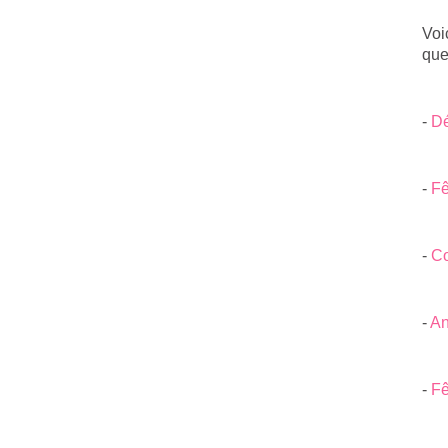
Voi
que
-
Dé
-
Fê
-
Co
-
An
-
Fê