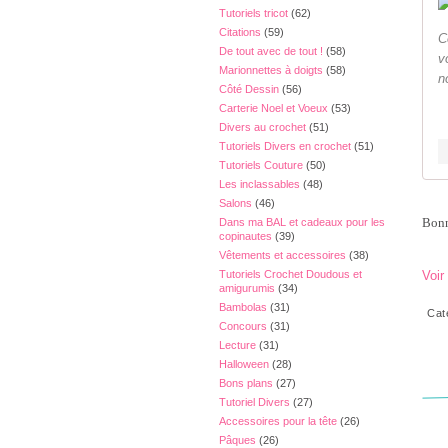
Tutoriels tricot
(62)
Citations
(59)
C
De tout avec de tout !
(58)
v
Marionnettes à doigts
(58)
n
Côté Dessin
(56)
Carterie Noel et Voeux
(53)
Divers au crochet
(51)
Tutoriels Divers en crochet
(51)
Tutoriels Couture
(50)
Les inclassables
(48)
Salons
(46)
Bonn
Dans ma BAL et cadeaux pour les
copinautes
(39)
Vêtements et accessoires
(38)
Tutoriels Crochet Doudous et
Voir
amigurumis
(34)
Bambolas
(31)
Cat
Concours
(31)
Lecture
(31)
Halloween
(28)
Bons plans
(27)
Tutoriel Divers
(27)
Accessoires pour la tête
(26)
Pâques
(26)