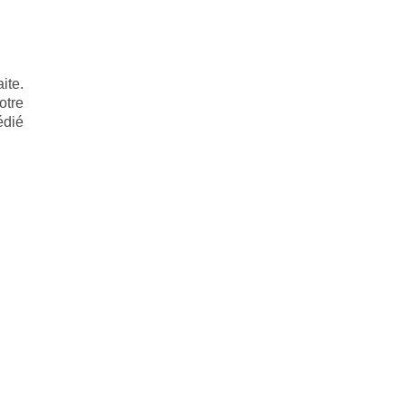
ite.
otre
édié