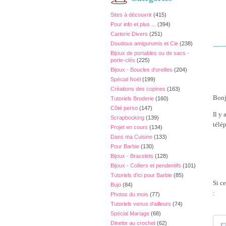
Sites à découvrir
(415)
Pour info et plus ...
(394)
Carterie Divers
(251)
Doudous amigurumis et Cie
(238)
Bijoux de portables ou de sacs -
porte-clés
(225)
Bijoux - Boucles d'oreilles
(204)
Spécial Noël
(199)
Créations des copines
(163)
Bonj
Tutoriels Broderie
(160)
Côté perso
(147)
Il y
Scrapbooking
(139)
télé
Projet en cours
(134)
Dans ma Cuisine
(133)
Pour Barbie
(130)
Bijoux - Bracelets
(128)
Bijoux - Colliers et pendentifs
(101)
Tutoriels d'ici pour Barbie
(85)
Si ce
Bujo
(84)
:
Photos du mois
(77)
Tutoriels venus d'ailleurs
(74)
Spécial Mariage
(68)
Dinette au crochet
(62)