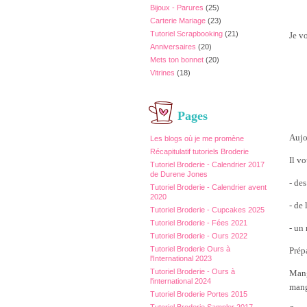
Bijoux - Parures
(25)
Carterie Mariage
(23)
Tutoriel Scrapbooking
(21)
Je v
Anniversaires
(20)
Mets ton bonnet
(20)
Vitrines
(18)
Pages
Aujo
Les blogs où je me promène
Récapitulatif tutoriels Broderie
Il vo
Tutoriel Broderie - Calendrier 2017
de Durene Jones
- de
Tutoriel Broderie - Calendrier avent
2020
- de
Tutoriel Broderie - Cupcakes 2025
Tutoriel Broderie - Fées 2021
- un
Tutoriel Broderie - Ours 2022
Tutoriel Broderie Ours à
Prép
l'International 2023
Tutoriel Broderie - Ours à
Mange
l'international 2024
mangé
Tutoriel Broderie Portes 2015