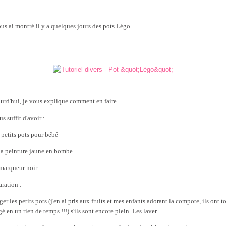
ous ai montré il y a quelques jours des pots Légo.
urd'hui, je vous explique comment en faire.
us suffit d'avoir :
s petits pots pour bébé
 la peinture jaune en bombe
 marqueur noir
aration :
r les petits pots (j'en ai pris aux fruits et mes enfants adorant la compote, ils ont t
 en un rien de temps !!!) s'ils sont encore plein. Les laver.