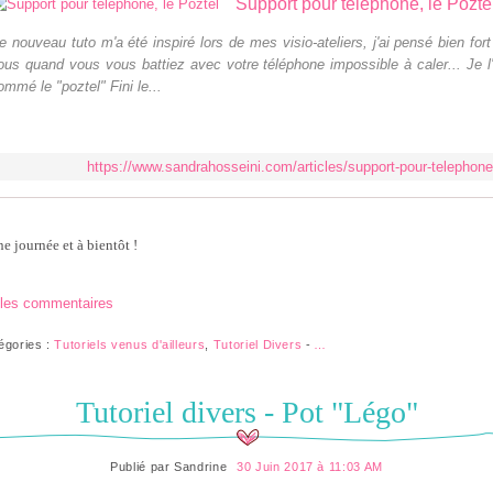
Support pour téléphone, le Pozte
e nouveau tuto m'a été inspiré lors de mes visio-ateliers, j'ai pensé bien fort
ous quand vous vous battiez avec votre téléphone impossible à caler... Je l'
ommé le "poztel" Fini le...
https://www.sandrahosseini.com/articles/support-pour-telephone
e journée et à bientôt !
 les commentaires
égories :
Tutoriels venus d'ailleurs
,
Tutoriel Divers
-
…
Tutoriel divers - Pot "Légo"
Publié par
Sandrine
30 Juin 2017 à 11:03 AM