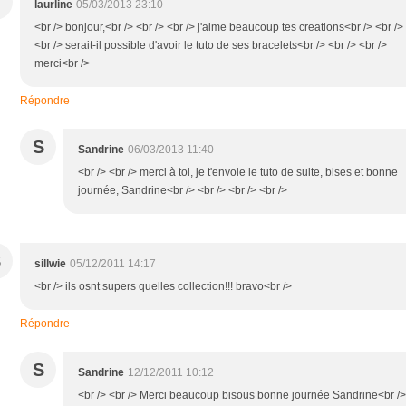
laurline
05/03/2013 23:10
<br /> bonjour,<br /> <br /> <br /> j'aime beaucoup tes creations<br /> <br />
<br /> serait-il possible d'avoir le tuto de ses bracelets<br /> <br /> <br />
merci<br />
Répondre
S
Sandrine
06/03/2013 11:40
<br /> <br /> merci à toi, je t'envoie le tuto de suite, bises et bonne
journée, Sandrine<br /> <br /> <br /> <br />
S
sillwie
05/12/2011 14:17
<br /> ils osnt supers quelles collection!!! bravo<br />
Répondre
S
Sandrine
12/12/2011 10:12
<br /> <br /> Merci beaucoup bisous bonne journée Sandrine<br />