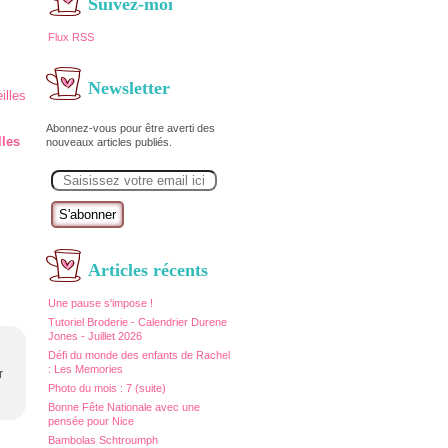
Suivez-moi
Flux RSS
Newsletter
Abonnez-vous pour être averti des
lles
nouveaux articles publiés.
E
m
a
i
l
Articles récents
Une pause s'impose !
Tutoriel Broderie - Calendrier Durene
Jones - Juillet 2026
Défi du monde des enfants de Rachel
: Les Memories
r
Photo du mois : 7 (suite)
Bonne Fête Nationale avec une
pensée pour Nice
Bambolas Schtroumph