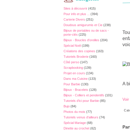
Sites à découvrir
(415)
Pour info et plus ...
(394)
Carterie Divers
(251)
Doudous amigurumis et Cie
(238)
Bijoux de portables ou de sacs -
Tou
porte-clés
(225)
enf
Bijoux - Boucles d'oreilles
(204)
voi
Spécial Noël
(199)
Créations des copines
(163)
Tutoriels Broderie
(160)
Côté perso
(147)
Scrapbooking
(139)
Projet en cours
(134)
Dans ma Cuisine
(133)
A bi
Pour Barbie
(130)
Bijoux - Bracelets
(128)
Bijoux - Colliers et pendentifs
(101)
Voir
Tutoriels d'ici pour Barbie
(85)
Bujo
(84)
Cat
Photos du mois
(77)
Tutoriels venus d'ailleurs
(74)
Spécial Mariage
(68)
Par
Dinette au crochet
(62)