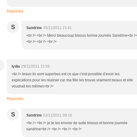
Répondre
S
Sandrine
30/11/2011 15:41
<br /> <br /> Merci beaucoup bisous bonne journée Sandrine<br />
<br /> <br /> <br />
lydia
29/11/2011 15:55
<br /> bravo ils sont superbes est ce que c'est possible d'avoir les
explications pour les réaliser car ma fille les trouve vraiment beaux et elle
voudrait les mêmes<br />
Répondre
S
Sandrine
02/12/2011 09:16
<br /> <br /> je te les envoie de suite bisous et bonne journée
sandrine<br /> <br /> <br /> <br />