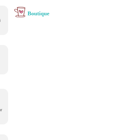
Boutique
i
br