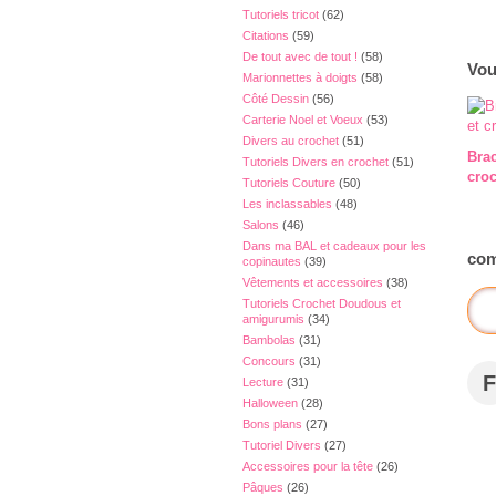
Tutoriels tricot
(62)
Citations
(59)
De tout avec de tout !
(58)
Vou
Marionnettes à doigts
(58)
Côté Dessin
(56)
Carterie Noel et Voeux
(53)
Divers au crochet
(51)
Brac
Tutoriels Divers en crochet
(51)
cro
Tutoriels Couture
(50)
Les inclassables
(48)
Salons
(46)
Dans ma BAL et cadeaux pour les
com
copinautes
(39)
Vêtements et accessoires
(38)
Tutoriels Crochet Doudous et
amigurumis
(34)
Bambolas
(31)
Concours
(31)
F
Lecture
(31)
Halloween
(28)
Bons plans
(27)
Tutoriel Divers
(27)
Accessoires pour la tête
(26)
Pâques
(26)