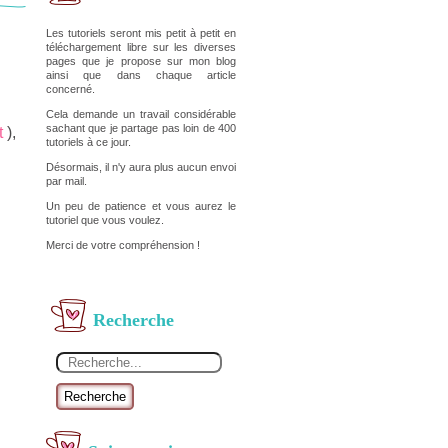
Les tutoriels seront mis petit à petit en
téléchargement libre sur les diverses
pages que je propose sur mon blog
ainsi que dans chaque article
concerné.
Cela demande un travail considérable
sachant que je partage pas loin de 400
t
),
tutoriels à ce jour.
Désormais, il n'y aura plus aucun envoi
par mail.
Un peu de patience et vous aurez le
tutoriel que vous voulez.
Merci de votre compréhension !
Recherche
Recherche