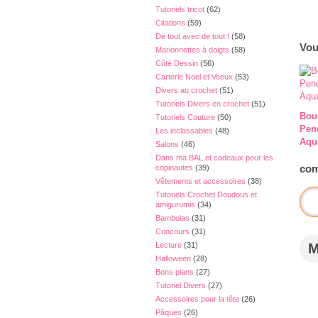
Tutoriels tricot
(62)
Citations
(59)
De tout avec de tout !
(58)
Vou
Marionnettes à doigts
(58)
Côté Dessin
(56)
Carterie Noel et Voeux
(53)
Divers au crochet
(51)
Tutoriels Divers en crochet
(51)
Bouc
Tutoriels Couture
(50)
Pen
Les inclassables
(48)
Aqu
Salons
(46)
Dans ma BAL et cadeaux pour les
com
copinautes
(39)
Vêtements et accessoires
(38)
Tutoriels Crochet Doudous et
amigurumis
(34)
Bambolas
(31)
Concours
(31)
Lecture
(31)
Halloween
(28)
Bons plans
(27)
Tutoriel Divers
(27)
Accessoires pour la tête
(26)
Pâques
(26)