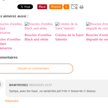
Repost
0
s aimerez aussi :
Boucles d'oreilles
Créoles de la Saint
Boucles d'orei
les d'oreilles
Black and white
Valentin
dégradé de ver
dant
amarine
mentaires
Ajouter un commentaire
M
MAMYROSE2
08/04/2025 15:07
Sympa, avec ton haut , ce serait très joli !!<br /> bravo<br /> bisous
Répondre