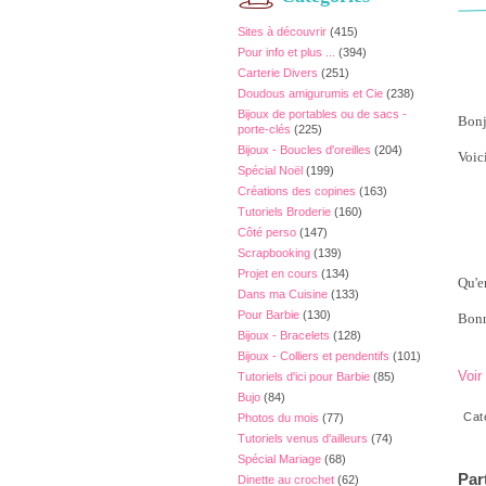
Sites à découvrir
(415)
Pour info et plus ...
(394)
Carterie Divers
(251)
Doudous amigurumis et Cie
(238)
Bijoux de portables ou de sacs -
Bonj
porte-clés
(225)
Bijoux - Boucles d'oreilles
(204)
Voic
Spécial Noël
(199)
Créations des copines
(163)
Tutoriels Broderie
(160)
Côté perso
(147)
Scrapbooking
(139)
Projet en cours
(134)
Qu'e
Dans ma Cuisine
(133)
Pour Barbie
(130)
Bonn
Bijoux - Bracelets
(128)
Bijoux - Colliers et pendentifs
(101)
Voir
Tutoriels d'ici pour Barbie
(85)
Bujo
(84)
Cat
Photos du mois
(77)
Tutoriels venus d'ailleurs
(74)
Spécial Mariage
(68)
Par
Dinette au crochet
(62)