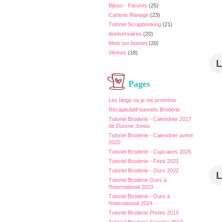
Bijoux - Parures
(25)
Carterie Mariage
(23)
Tutoriel Scrapbooking
(21)
Anniversaires
(20)
Mets ton bonnet
(20)
Vitrines
(18)
L
Pages
Les blogs où je me promène
Récapitulatif tutoriels Broderie
Tutoriel Broderie - Calendrier 2017
de Durene Jones
Tutoriel Broderie - Calendrier avent
2020
Tutoriel Broderie - Cupcakes 2025
Tutoriel Broderie - Fées 2021
Tutoriel Broderie - Ours 2022
L
Tutoriel Broderie Ours à
l'International 2023
Tutoriel Broderie - Ours à
l'international 2024
Tutoriel Broderie Portes 2015