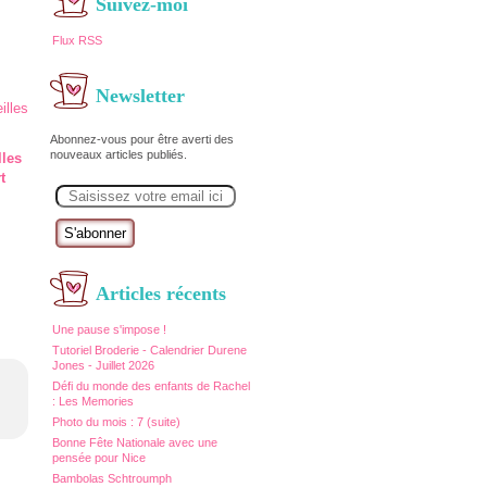
Suivez-moi
Flux RSS
Newsletter
Abonnez-vous pour être averti des
nouveaux articles publiés.
lles
t
E
m
a
i
l
Articles récents
Une pause s'impose !
Tutoriel Broderie - Calendrier Durene
Jones - Juillet 2026
Défi du monde des enfants de Rachel
: Les Memories
Photo du mois : 7 (suite)
Bonne Fête Nationale avec une
pensée pour Nice
Bambolas Schtroumph