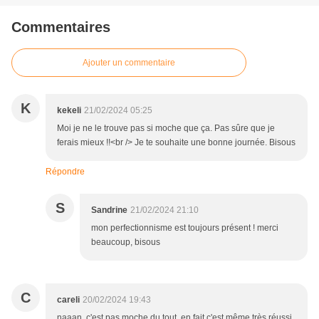
Commentaires
Ajouter un commentaire
K
kekeli
21/02/2024 05:25
Moi je ne le trouve pas si moche que ça. Pas sûre que je
ferais mieux !!<br /> Je te souhaite une bonne journée. Bisous
Répondre
S
Sandrine
21/02/2024 21:10
mon perfectionnisme est toujours présent ! merci
beaucoup, bisous
C
careli
20/02/2024 19:43
naaan, c'est pas moche du tout, en fait c'est même très réussi.