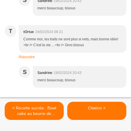
S
Sandrine
19/02/2024 20:43
merci beaucoup, bisous
T
tOrtue
19/02/2024 08:21
Comme moi, les traits ne sont plus si nets, mais bonne idée!
<br /> C'est la vie.....<br /> Gros bisous
Répondre
S
Sandrine
19/02/2024 20:43
merci beaucoup, bisous
< Recette sucrée : Bowl
Citation >
cake au beurre de
cacahuète