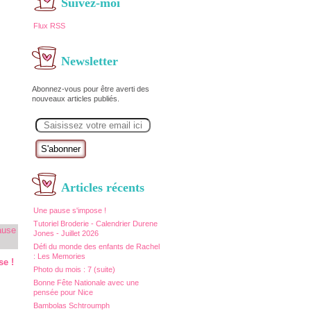
Suivez-moi
Flux RSS
Newsletter
Abonnez-vous pour être averti des
nouveaux articles publiés.
E
m
a
i
l
Articles récents
Une pause s'impose !
Tutoriel Broderie - Calendrier Durene
Jones - Juillet 2026
Défi du monde des enfants de Rachel
: Les Memories
se !
Photo du mois : 7 (suite)
Bonne Fête Nationale avec une
pensée pour Nice
Bambolas Schtroumph