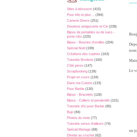
Sites à découvrir
(415)
Pour info et plus ...
(394)
Carterie Divers
(251)
Doudous amigurumis et Cie
(238)
Bijoux de portables ou de sacs -
Bonj
porte-clés
(225)
Bijoux - Boucles d'oreilles
(204)
Depu
Spécial Noël
(199)
nom 
Créations des copines
(163)
Tutoriels Broderie
(160)
Mais 
Côté perso
(147)
Le v
Scrapbooking
(139)
Projet en cours
(134)
Dans ma Cuisine
(133)
Pour Barbie
(130)
Bijoux - Bracelets
(128)
Bijoux - Colliers et pendentifs
(101)
Tutoriels d'ici pour Barbie
(85)
Bujo
(84)
Photos du mois
(77)
Tutoriels venus d'ailleurs
(74)
Spécial Mariage
(68)
un j
Dinette au crochet
(62)