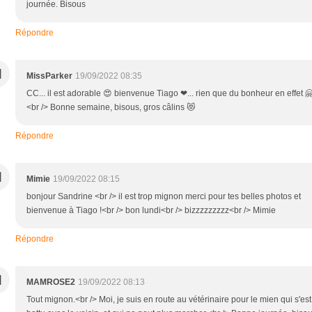
journée. Bisous
Répondre
M
MissParker
19/09/2022 08:35
CC... il est adorable 😍 bienvenue Tiago ❤... rien que du bonheur en effet 
<br /> Bonne semaine, bisous, gros câlins 😻
Répondre
M
Mimie
19/09/2022 08:15
bonjour Sandrine <br /> il est trop mignon merci pour tes belles photos et
bienvenue à Tiago !<br /> bon lundi<br /> bizzzzzzzzz<br /> Mimie
Répondre
M
MAMROSE2
19/09/2022 08:13
Tout mignon.<br /> Moi, je suis en route au vétérinaire pour le mien qui s'est