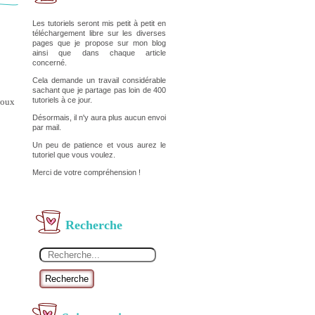
Les tutoriels seront mis petit à petit en
téléchargement libre sur les diverses
pages que je propose sur mon blog
ainsi que dans chaque article
concerné.
Cela demande un travail considérable
sachant que je partage pas loin de 400
tutoriels à ce jour.
doux
Désormais, il n'y aura plus aucun envoi
par mail.
Un peu de patience et vous aurez le
tutoriel que vous voulez.
Merci de votre compréhension !
Recherche
Recherche