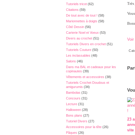
Très 
Tutoriels tricot
(62)
Citations
(59)
Vous
De tout avec de tout !
(58)
Marionnettes à doigts
(58)
Bonn
Côté Dessin
(56)
Carterie Noel et Voeux
(53)
Divers au crochet
(51)
Voir
Tutoriels Divers en crochet
(51)
Tutoriels Couture
(50)
Cat
Les inclassables
(48)
Salons
(46)
Dans ma BAL et cadeaux pour les
Par
copinautes
(39)
Vêtements et accessoires
(38)
Tutoriels Crochet Doudous et
amigurumis
(34)
Vou
Bambolas
(31)
Concours
(31)
Lecture
(31)
Halloween
(28)
Bons plans
(27)
23 a
Tutoriel Divers
(27)
ann
Accessoires pour la tête
(26)
vite 
Pâques
(26)