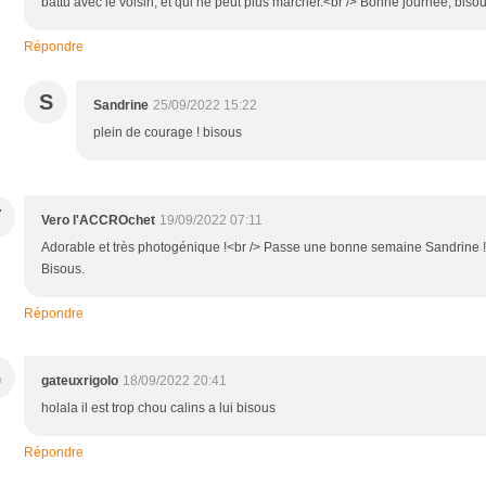
battu avec le voisin, et qui ne peut plus marcher.<br /> Bonne journée, biso
Répondre
S
Sandrine
25/09/2022 15:22
plein de courage ! bisous
V
Vero l'ACCROchet
19/09/2022 07:11
Adorable et très photogénique !<br /> Passe une bonne semaine Sandrine !
Bisous.
Répondre
G
gateuxrigolo
18/09/2022 20:41
holala il est trop chou calins a lui bisous
Répondre