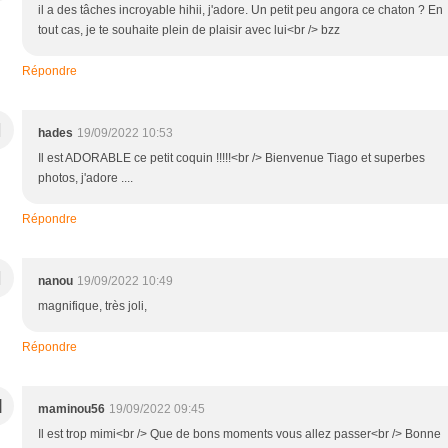
il a des tâches incroyable hihii, j'adore. Un petit peu angora ce chaton ? En
tout cas, je te souhaite plein de plaisir avec lui<br /> bzz
Répondre
H
hades
19/09/2022 10:53
Il est ADORABLE ce petit coquin !!!!!<br /> Bienvenue Tiago et superbes
photos, j'adore ....
Répondre
N
nanou
19/09/2022 10:49
magnifique, très joli,
Répondre
M
maminou56
19/09/2022 09:45
Il est trop mimi<br /> Que de bons moments vous allez passer<br /> Bonne