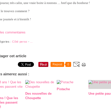
joueur, très calin, une vraie boite à ronrons .... bref que du bonheur !
 le trouvez comment ?
e journée et à bientôt !
 les commentaires
égories :
Côté perso
-
…
tager cet article
Repost
0
s aimerez aussi :
Pistache
Des nouvelles de
Une petite pau
ns ! Que les
Choupette
ées passent
!