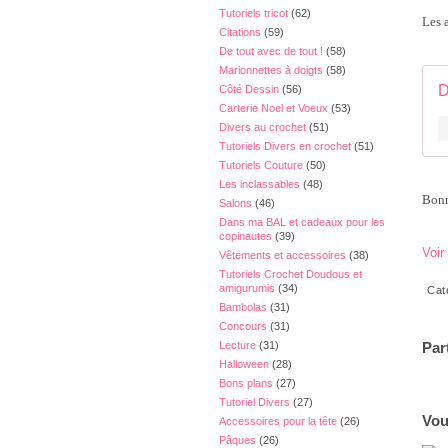
Tutoriels tricot
(62)
Les a
Citations
(59)
De tout avec de tout !
(58)
Marionnettes à doigts
(58)
D
Côté Dessin
(56)
Carterie Noel et Voeux
(53)
Divers au crochet
(51)
Tutoriels Divers en crochet
(51)
Tutoriels Couture
(50)
Les inclassables
(48)
Bonn
Salons
(46)
Dans ma BAL et cadeaux pour les
copinautes
(39)
Voir
Vêtements et accessoires
(38)
Tutoriels Crochet Doudous et
amigurumis
(34)
Cat
Bambolas
(31)
Concours
(31)
Par
Lecture
(31)
Halloween
(28)
Bons plans
(27)
Tutoriel Divers
(27)
Vou
Accessoires pour la tête
(26)
Pâques
(26)