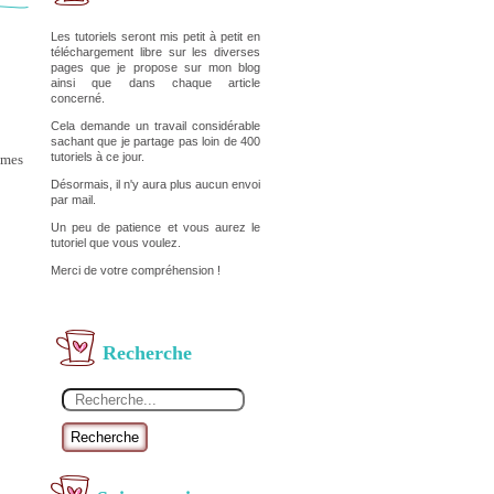
Les tutoriels seront mis petit à petit en
téléchargement libre sur les diverses
pages que je propose sur mon blog
ainsi que dans chaque article
concerné.
Cela demande un travail considérable
sachant que je partage pas loin de 400
tutoriels à ce jour.
 mes
Désormais, il n'y aura plus aucun envoi
par mail.
Un peu de patience et vous aurez le
tutoriel que vous voulez.
Merci de votre compréhension !
Recherche
Recherche