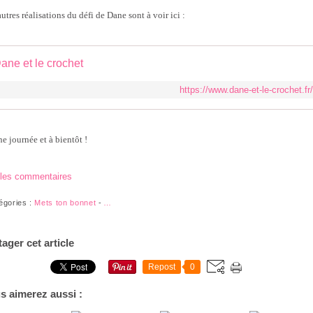
utres réalisations du défi de Dane sont à voir ici :
ane et le crochet
https://www.dane-et-le-crochet.fr/
e journée et à bientôt !
 les commentaires
égories :
Mets ton bonnet
-
…
tager cet article
Repost
0
s aimerez aussi :