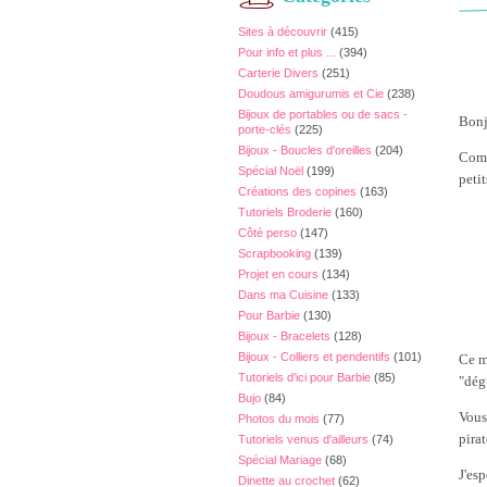
Sites à découvrir
(415)
Pour info et plus ...
(394)
Carterie Divers
(251)
Doudous amigurumis et Cie
(238)
Bijoux de portables ou de sacs -
Bonj
porte-clés
(225)
Bijoux - Boucles d'oreilles
(204)
Comm
Spécial Noël
(199)
peti
Créations des copines
(163)
Tutoriels Broderie
(160)
Côté perso
(147)
Scrapbooking
(139)
Projet en cours
(134)
Dans ma Cuisine
(133)
Pour Barbie
(130)
Bijoux - Bracelets
(128)
Bijoux - Colliers et pendentifs
(101)
Ce m
Tutoriels d'ici pour Barbie
(85)
"dég
Bujo
(84)
Vous
Photos du mois
(77)
pirat
Tutoriels venus d'ailleurs
(74)
Spécial Mariage
(68)
J'esp
Dinette au crochet
(62)