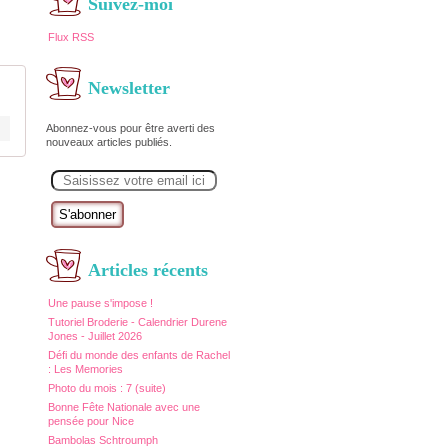
Suivez-moi
Flux RSS
Newsletter
Abonnez-vous pour être averti des
nouveaux articles publiés.
E
m
a
i
l
Articles récents
Une pause s'impose !
Tutoriel Broderie - Calendrier Durene
Jones - Juillet 2026
Défi du monde des enfants de Rachel
: Les Memories
Photo du mois : 7 (suite)
Bonne Fête Nationale avec une
pensée pour Nice
Bambolas Schtroumph