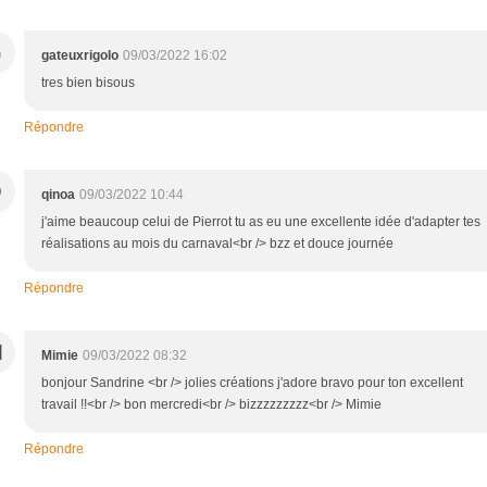
G
gateuxrigolo
09/03/2022 16:02
tres bien bisous
Répondre
Q
qinoa
09/03/2022 10:44
j'aime beaucoup celui de Pierrot tu as eu une excellente idée d'adapter tes
réalisations au mois du carnaval<br /> bzz et douce journée
Répondre
M
Mimie
09/03/2022 08:32
bonjour Sandrine <br /> jolies créations j'adore bravo pour ton excellent
travail !!<br /> bon mercredi<br /> bizzzzzzzzz<br /> Mimie
Répondre