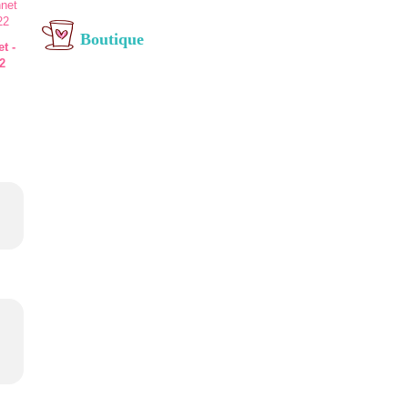
Boutique
t -
2