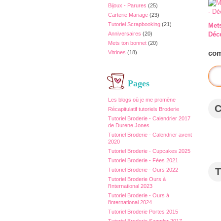
Bijoux - Parures
(25)
Carterie Mariage
(23)
Tutoriel Scrapbooking
(21)
Mets
Anniversaires
(20)
Déc
Mets ton bonnet
(20)
com
Vitrines
(18)
Pages
Les blogs où je me promène
Récapitulatif tutoriels Broderie
Tutoriel Broderie - Calendrier 2017
de Durene Jones
Tutoriel Broderie - Calendrier avent
2020
Tutoriel Broderie - Cupcakes 2025
Tutoriel Broderie - Fées 2021
T
Tutoriel Broderie - Ours 2022
Tutoriel Broderie Ours à
l'International 2023
Tutoriel Broderie - Ours à
l'international 2024
Tutoriel Broderie Portes 2015