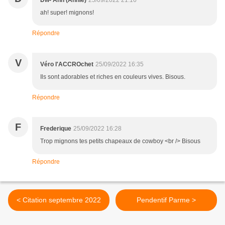
Dw- Ann (Annie)
25/09/2022 21:16
ah! super! mignons!
Répondre
V
Véro l'ACCROchet
25/09/2022 16:35
Ils sont adorables et riches en couleurs vives. Bisous.
Répondre
F
Frederique
25/09/2022 16:28
Trop mignons tes petits chapeaux de cowboy <br /> Bisous
Répondre
< Citation septembre 2022
Pendentif Parme >