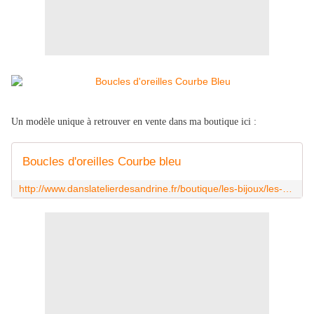
Un modèle unique à retrouver en vente dans ma boutique ici :
Boucles d'oreilles Courbe bleu
http://www.danslatelierdesandrine.fr/boutique/les-bijoux/les-boucles-d-oreilles/boucles-d-oreilles-uniques/boucles-d-oreilles-courbe-bleu.html