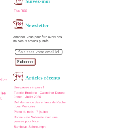
Suivez-moi
Flux RSS
Newsletter
Abonnez-vous pour être averti des
nouveaux articles publiés.
E
m
a
i
l
Articles récents
Une pause s'impose !
Tutoriel Broderie - Calendrier Durene
lles
Jones - Juillet 2026
t
Défi du monde des enfants de Rachel
: Les Memories
Photo du mois : 7 (suite)
Bonne Fête Nationale avec une
pensée pour Nice
Bambolas Schtroumph