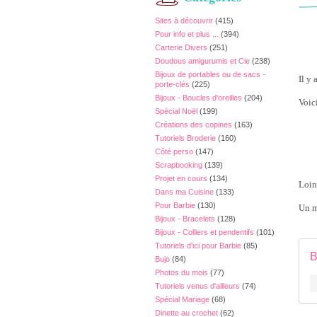
Sites à découvrir
(415)
Pour info et plus ...
(394)
Carterie Divers
(251)
Doudous amigurumis et Cie
(238)
Bijoux de portables ou de sacs -
Il y 
porte-clés
(225)
Bijoux - Boucles d'oreilles
(204)
Voic
Spécial Noël
(199)
Créations des copines
(163)
Tutoriels Broderie
(160)
Côté perso
(147)
Scrapbooking
(139)
Projet en cours
(134)
Loin 
Dans ma Cuisine
(133)
Pour Barbie
(130)
Un m
Bijoux - Bracelets
(128)
Bijoux - Colliers et pendentifs
(101)
Tutoriels d'ici pour Barbie
(85)
B
Bujo
(84)
Photos du mois
(77)
Tutoriels venus d'ailleurs
(74)
Spécial Mariage
(68)
Dinette au crochet
(62)