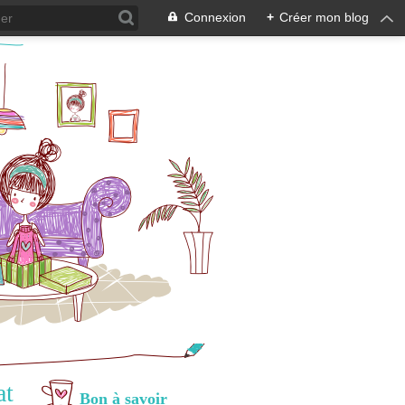
Connexion
+
Créer mon blog
at
Bon à savoir