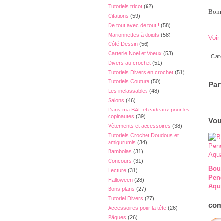
Tutoriels tricot
(62)
Bonn
Citations
(59)
De tout avec de tout !
(58)
Marionnettes à doigts
(58)
Voir
Côté Dessin
(56)
Carterie Noel et Voeux
(53)
Cat
Divers au crochet
(51)
Tutoriels Divers en crochet
(51)
Tutoriels Couture
(50)
Par
Les inclassables
(48)
Salons
(46)
Dans ma BAL et cadeaux pour les
copinautes
(39)
Vou
Vêtements et accessoires
(38)
Tutoriels Crochet Doudous et
amigurumis
(34)
Bambolas
(31)
Concours
(31)
Bouc
Lecture
(31)
Pen
Halloween
(28)
Aqu
Bons plans
(27)
Tutoriel Divers
(27)
com
Accessoires pour la tête
(26)
Pâques
(26)