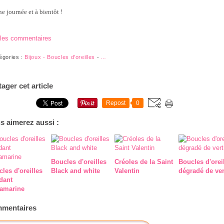
e journée et à bientôt !
 les commentaires
égories :
Bijoux - Boucles d'oreilles
-
…
tager cet article
Repost
0
s aimerez aussi :
Boucles d'oreilles
Créoles de la Saint
Boucles d'orei
les d'oreilles
Black and white
Valentin
dégradé de ver
dant
amarine
mentaires