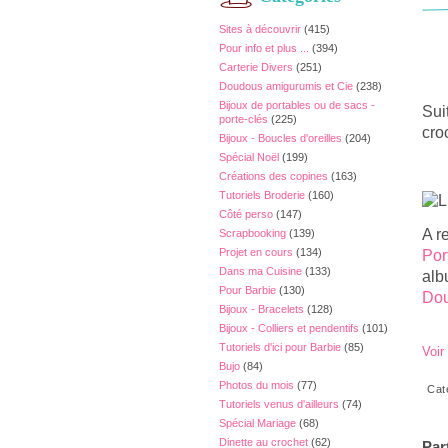
Sites à découvrir
(415)
Pour info et plus ...
(394)
Carterie Divers
(251)
Doudous amigurumis et Cie
(238)
Bijoux de portables ou de sacs -
Sui
porte-clés
(225)
cro
Bijoux - Boucles d'oreilles
(204)
Spécial Noël
(199)
Créations des copines
(163)
Tutoriels Broderie
(160)
Côté perso
(147)
A r
Scrapbooking
(139)
Projet en cours
(134)
Por
Dans ma Cuisine
(133)
alb
Pour Barbie
(130)
Dou
Bijoux - Bracelets
(128)
Bijoux - Colliers et pendentifs
(101)
Tutoriels d'ici pour Barbie
(85)
Voir
Bujo
(84)
Photos du mois
(77)
Cat
Tutoriels venus d'ailleurs
(74)
Spécial Mariage
(68)
Dinette au crochet
(62)
Par