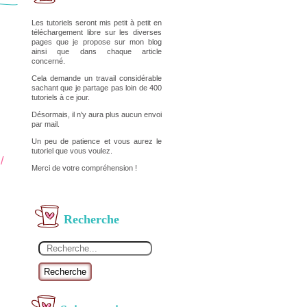
Les tutoriels seront mis petit à petit en
téléchargement libre sur les diverses
pages que je propose sur mon blog
ainsi que dans chaque article
concerné.
Cela demande un travail considérable
sachant que je partage pas loin de 400
tutoriels à ce jour.
Désormais, il n'y aura plus aucun envoi
par mail.
Un peu de patience et vous aurez le
tutoriel que vous voulez.
/
Merci de votre compréhension !
Recherche
Recherche