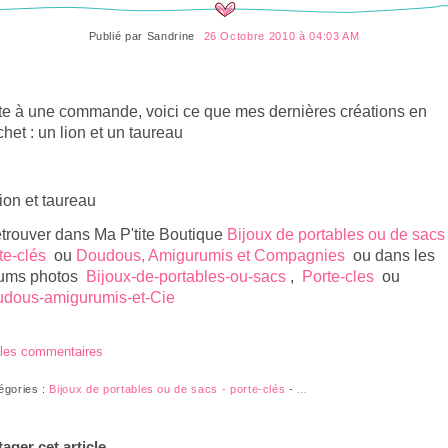
Publié par
Sandrine
26 Octobre 2010 à 04:03 AM
te à une commande, voici ce que mes dernières créations en
chet : un lion et un taureau
etrouver dans Ma P'tite Boutique
Bijoux de portables ou de sacs 
te-clés
ou
Doudous, Amigurumis et Compagnies
ou dans les
ums photos
Bijoux-de-portables-ou-sacs
,
Porte-cles
ou
dous-amigurumis-et-Cie
 les commentaires
égories :
Bijoux de portables ou de sacs - porte-clés
-
…
tager cet article