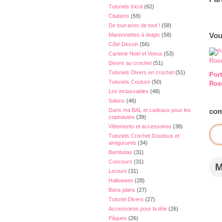
Tutoriels tricot
(62)
Citations
(59)
De tout avec de tout !
(58)
Vou
Marionnettes à doigts
(58)
Côté Dessin
(56)
Carterie Noel et Voeux
(53)
Divers au crochet
(51)
Tutoriels Divers en crochet
(51)
Por
Tutoriels Couture
(50)
Ros
Les inclassables
(48)
Salons
(46)
Dans ma BAL et cadeaux pour les
com
copinautes
(39)
Vêtements et accessoires
(38)
Tutoriels Crochet Doudous et
amigurumis
(34)
Bambolas
(31)
Concours
(31)
Lecture
(31)
Halloween
(28)
Bons plans
(27)
Tutoriel Divers
(27)
Accessoires pour la tête
(26)
Pâques
(26)