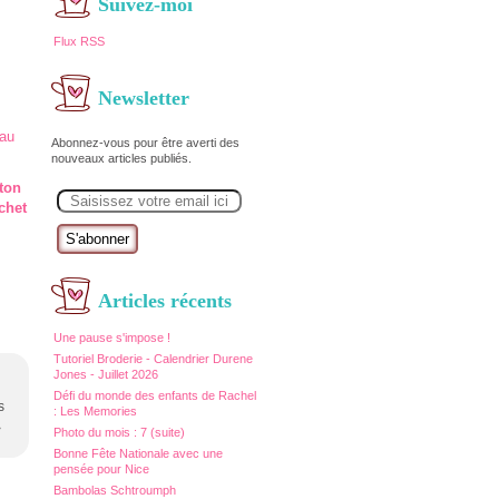
Suivez-moi
Flux RSS
Newsletter
Abonnez-vous pour être averti des
nouveaux articles publiés.
E
ton
m
chet
a
i
l
Articles récents
Une pause s'impose !
Tutoriel Broderie - Calendrier Durene
Jones - Juillet 2026
Défi du monde des enfants de Rachel
s
: Les Memories
>
Photo du mois : 7 (suite)
Bonne Fête Nationale avec une
pensée pour Nice
Bambolas Schtroumph