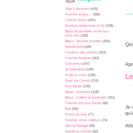
Sites à découvrir
(415)
Pour info et plus ...
(394)
Carterie Divers
(251)
Doudous amigurumis et Cie
(238)
Bijoux de portables ou de sacs -
porte-clés
(225)
Bijoux - Boucles d'oreilles
(204)
Qui
Spécial Noël
(199)
Créations des copines
(163)
Tutoriels Broderie
(160)
Côté perso
(147)
Apr
Scrapbooking
(139)
Le
Projet en cours
(134)
Dans ma Cuisine
(133)
Pour Barbie
(130)
Bijoux - Bracelets
(128)
Bijoux - Colliers et pendentifs
(101)
Tutoriels d'ici pour Barbie
(85)
Je 
Bujo
(84)
qu'
Photos du mois
(77)
Tutoriels venus d'ailleurs
(74)
Alle
Spécial Mariage
(68)
Dinette au crochet
(62)