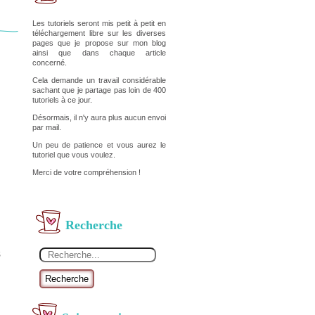
Les tutoriels seront mis petit à petit en
téléchargement libre sur les diverses
pages que je propose sur mon blog
ainsi que dans chaque article
concerné.
Cela demande un travail considérable
sachant que je partage pas loin de 400
tutoriels à ce jour.
Désormais, il n'y aura plus aucun envoi
par mail.
Un peu de patience et vous aurez le
tutoriel que vous voulez.
Merci de votre compréhension !
Recherche
s
Recherche