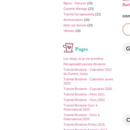
Bijoux - Parures
(25)
Barb
Carterie Mariage
(23)
Tutoriel Scrapbooking
(21)
com
Anniversaires
(20)
Mets ton bonnet
(20)
Vitrines
(18)
Pages
Les blogs où je me promène
Récapitulatif tutoriels Broderie
Tutoriel Broderie - Calendrier 2017
de Durene Jones
Tutoriel Broderie - Calendrier avent
2020
Tutoriel Broderie - Cupcakes 2025
Tutoriel Broderie - Fées 2021
Tutoriel Broderie - Ours 2022
Tutoriel Broderie Ours à
l'International 2023
Tutoriel Broderie - Ours à
l'international 2024
Tutoriel Broderie Portes 2015