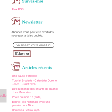
Suivez-moi
Flux RSS
Newsletter
Abonnez-vous pour être averti des
nouveaux articles publiés.
E
m
a
i
l
Articles récents
Une pause s'impose !
Tutoriel Broderie - Calendrier Durene
Jones - Juillet 2026
Défi du monde des enfants de Rachel
: Les Memories
Photo du mois : 7 (suite)
Bonne Fête Nationale avec une
pensée pour Nice
Bambolas Schtroumph