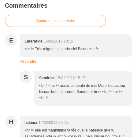
Commentaires
Ajouter un commentaire
E
Emeraude
15/02/2012 10:15
<br /> Très mignon ce porte-clé! Bisous<br />
Répondre
S
Sandrine
15/02/2012 15:17
<br /> <br /> assez contente de moi Merci beaucoup
bisous bonne journée Sandrine<br /> <br /> <br />
<br />
H
hakima
14/02/2012 20:25
<br /> elle est magnifique ta fée,quelle patience que tu
as!!!!chapeau<br /> <br /> <br /> j'ai une surprise pour toi sur