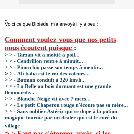
Voici ce que Bibiedel m'a envoyé il y a peu :
Comment voulez-vous que nos petits
nous écoutent puisque
:
>
> - Tarzan vit à moitié à poil...
>
> - Cendrillon rentre à minuit...
>
> - Pinocchio passe son temps à mentir...
>
> - Ali baba est le roi des voleurs...
>
> - Batman conduit à 320 km/h...
>
> - La Belle au bois dormant est une grande
flemmarde...
>
> - Blanche Neige vit avec 7 mecs...
>
> - Le petit Chaperon rouge n'écoute pas sa mère...
>
> - Sans oublier Astérix qui se dope à la potion
magique fournie par un dealer qui est le curé du
village
>
> Faut pas s'étonner après, si les