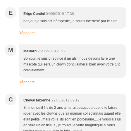
E
Erigo Contini
04/06/2019 17:38
bonjour je suis art thérapeute, je serais interresé par le tutto
Répondre
M
Maillard
26/05/2019 21:17
Bonjour, je suis directrice d un alsh nous devons faire une
mascote qui sera un clown donc jaimerai bien avoir votre tuto
cordialement
Répondre
C
Cheval fabienne
22/03/2019 09:12
Bjr,mon petit fils de 2 ans aimerai beaucoup que je le laisse
jouer avec les clowns que sa maman collectinnais quand elle
etait petite , mais voila ,ils sont en porcelaine.....je voudrais lui
en faire un en tissus , je trouve le votre magnifique.si vous