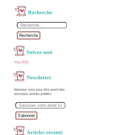
Recherche
Recherche
Suivez-moi
Flux RSS
Newsletter
Abonnez-vous pour être averti des
nouveaux articles publiés.
E
m
a
i
l
Articles récents