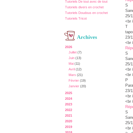
Tutoriels De tout avec de tout
S
Tutoriels divers en crochet
Sand
Tutoriels Doudous en crochet
25/1
Tutoriels Tricot
<br 
T
tapo
Archives
23/1
<br 
2026
Rép
Juillet
(7)
S
Juin
(13)
Sand
25/1
Mai
(11)
<br 
Avril
(12)
<br 
Mars
(21)
P
Février
(19)
Para
Janvier
(20)
23/1
2025
<br 
2024
<br 
2023
Rép
2022
S
2021
Sand
2020
25/1
2019
<br 
2018