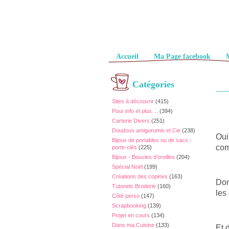
Pages
Accueil
Ma Page facebook
Catégories
Sites à découvrir
(415)
Pour info et plus ...
(394)
Carterie Divers
(251)
Doudous amigurumis et Cie
(238)
Oui
Bijoux de portables ou de sacs -
com
porte-clés
(225)
Bijoux - Boucles d'oreilles
(204)
Spécial Noël
(199)
Créations des copines
(163)
Don
Tutoriels Broderie
(160)
les
Côté perso
(147)
Scrapbooking
(139)
Projet en cours
(134)
Dans ma Cuisine
(133)
Et 