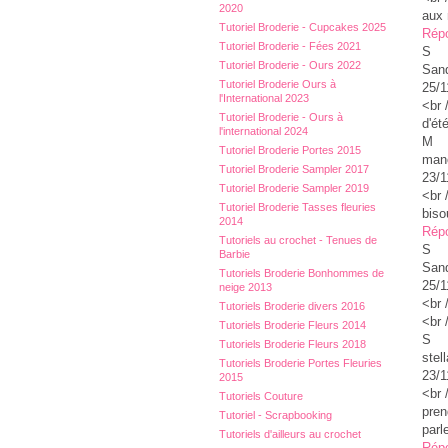
2020
aux 
Tutoriel Broderie - Cupcakes 2025
Rép
Tutoriel Broderie - Fées 2021
S
Tutoriel Broderie - Ours 2022
Sand
Tutoriel Broderie Ours à
25/1
l'International 2023
<br 
Tutoriel Broderie - Ours à
d'ét
l'international 2024
M
Tutoriel Broderie Portes 2015
man
Tutoriel Broderie Sampler 2017
23/1
Tutoriel Broderie Sampler 2019
<br 
Tutoriel Broderie Tasses fleuries
biso
2014
Rép
Tutoriels au crochet - Tenues de
S
Barbie
Sand
Tutoriels Broderie Bonhommes de
25/1
neige 2013
<br 
Tutoriels Broderie divers 2016
<br 
Tutoriels Broderie Fleurs 2014
S
Tutoriels Broderie Fleurs 2018
stell
Tutoriels Broderie Portes Fleuries
23/1
2015
<br 
Tutoriels Couture
pren
Tutoriel - Scrapbooking
parl
Tutoriels d'ailleurs au crochet
Rép