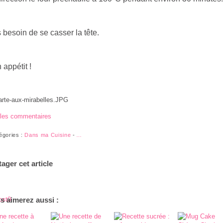
 besoin de se casser la tête.
 appétit !
 les commentaires
égories :
Dans ma Cuisine
-
…
tager cet article
ost
s aimerez aussi :
0