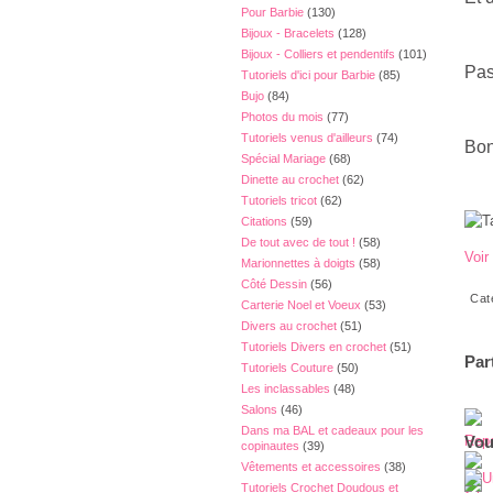
Pour Barbie
(130)
Bijoux - Bracelets
(128)
Bijoux - Colliers et pendentifs
(101)
Pas
Tutoriels d'ici pour Barbie
(85)
Bujo
(84)
Photos du mois
(77)
Tutoriels venus d'ailleurs
(74)
Bon
Spécial Mariage
(68)
Dinette au crochet
(62)
Tutoriels tricot
(62)
Citations
(59)
De tout avec de tout !
(58)
Voir
Marionnettes à doigts
(58)
Côté Dessin
(56)
Cat
Carterie Noel et Voeux
(53)
Divers au crochet
(51)
Tutoriels Divers en crochet
(51)
Par
Tutoriels Couture
(50)
Les inclassables
(48)
Salons
(46)
Dans ma BAL et cadeaux pour les
Rep
Vou
copinautes
(39)
Vêtements et accessoires
(38)
Tutoriels Crochet Doudous et