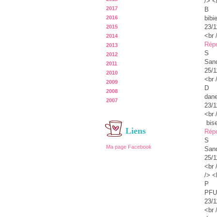
/> <
2017
B
bibi
2016
23/1
2015
<br 
2014
Rép
2013
S
2012
Sand
2011
25/1
2010
<br 
2009
D
2008
dan
2007
23/1
<br 
bise
Liens
Rép
S
Ma page Facebook
Sand
25/1
<br 
/> <
P
PF
23/1
<br 