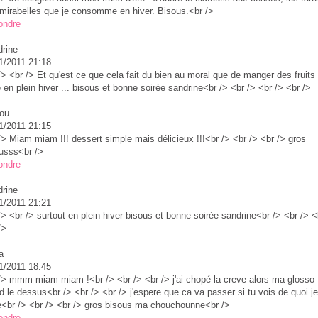
mirabelles que je consomme en hiver. Bisous.<br />
ondre
rine
1/2011 21:18
/> <br /> Et qu'est ce que cela fait du bien au moral que de manger des fruits
é en plein hiver ... bisous et bonne soirée sandrine<br /> <br /> <br /> <br />
ou
1/2011 21:15
/> Miam miam !!! dessert simple mais délicieux !!!<br /> <br /> <br /> gros
usss<br />
ondre
rine
1/2011 21:21
/> <br /> surtout en plein hiver bisous et bonne soirée sandrine<br /> <br /> <
/>
a
1/2011 18:45
/> mmm miam miam !<br /> <br /> <br /> j'ai chopé la creve alors ma glosso
d le dessus<br /> <br /> <br /> j'espere que ca va passer si tu vois de quoi je
e<br /> <br /> <br /> gros bisous ma chouchounne<br />
ondre