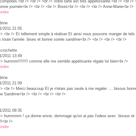
compotes.<br /> <br /> <br /> Votre tarte est très appétissante.<br /> <br /> 
onne journée<br /> <br /> <br /> Bises<br /> <br /> <br /> Anne-Marie<br />
ondre
rine
1/2011 21:05
/> <br /> Et tellement simple à réaliser Et ainsi nous pouvons manger de tels
ts toute l'année. bises et bonne soirée sandrine<br /> <br /> <br /> <br />
crochette
1/2011 13:49
/> hummm!!!!!!!! comme elle me semble appétisante régale toi bien<br />
ondre
rine
1/2011 21:09
/> <br /> Merci beaucoup Et je n'etais pas seule à me regaler .... bisous bonn
ée Sandrine<br /> <br /> <br /> <br />
1/2011 09:35
/> hummmm ! ça donne envie, dommage qu'on ai pas l'odeur avec bisous et
!!<br />
ondre