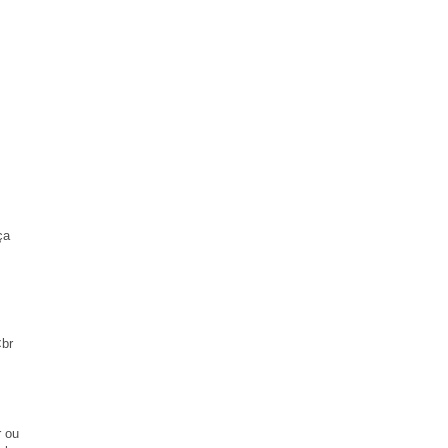
ça
<br
r ou