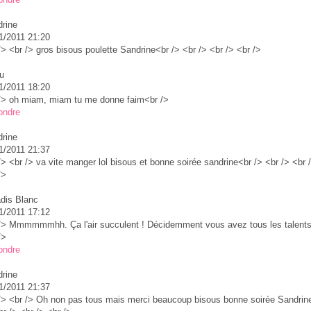
rine
1/2011 21:20
/> <br /> gros bisous poulette Sandrine<br /> <br /> <br /> <br />
u
1/2011 18:20
/> oh miam, miam tu me donne faim<br />
ondre
rine
1/2011 21:37
/> <br /> va vite manger lol bisous et bonne soirée sandrine<br /> <br /> <br 
/>
dis Blanc
1/2011 17:12
/> Mmmmmmhh. Ça l'air succulent ! Décidemment vous avez tous les talents
/>
ondre
rine
1/2011 21:37
/> <br /> Oh non pas tous mais merci beaucoup bisous bonne soirée Sandrin