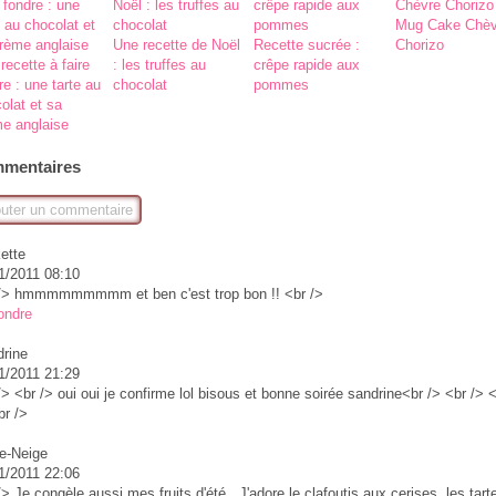
Mug Cake Chèv
Une recette de Noël
Recette sucrée :
Chorizo
recette à faire
: les truffes au
crêpe rapide aux
re : une tarte au
chocolat
pommes
olat et sa
e anglaise
mentaires
outer un commentaire
ette
1/2011 08:10
/> hmmmmmmmmm et ben c'est trop bon !! <br />
ondre
rine
1/2011 21:29
/> <br /> oui oui je confirme lol bisous et bonne soirée sandrine<br /> <br /> 
br />
e-Neige
1/2011 22:06
/> Je congèle aussi mes fruits d'été. J'adore le clafoutis aux cerises, les tart