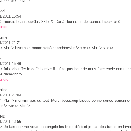
br /> <br /> <br />
edel
1/2011 15:54
/> mercio beaucoup<br /> <br /> <br /> bonne fin de journée bises<br />
ondre
rine
1/2011 21:21
/> <br /> bisous et bonne soirée sandrine<br /> <br /> <br /> <br />
e
1/2011 15:46
/> fais chauffer le café j' arrive !!!! t' as pas hote de nous faire envie comme 
s dane<br />
ondre
rine
1/2011 21:04
/> <br /> mdrrrrrrr pas du tout Merci beaucoup bisous bonne soirée Sandrine
br /> <br /> <br />
UND
1/2011 13:56
/> Je fais comme vous, je congèle les fruits d'été et je fais des tartes en hive