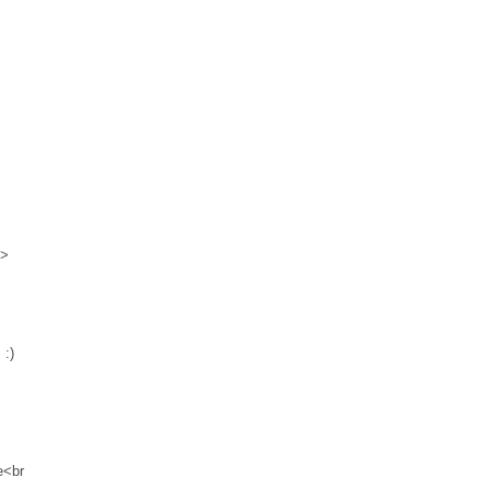
/>
 :)
e<br