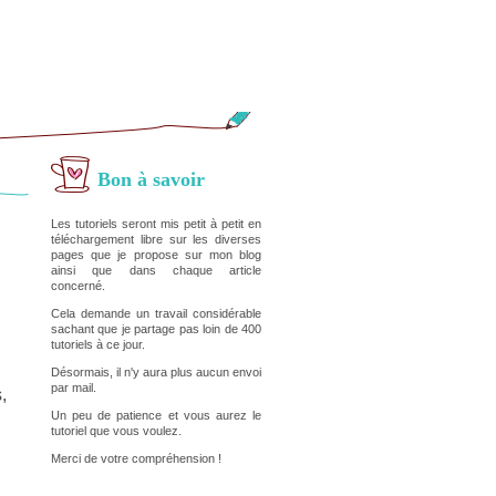
Bon à savoir
Les tutoriels seront mis petit à petit en
téléchargement libre sur les diverses
pages que je propose sur mon blog
ainsi que dans chaque article
concerné.
Cela demande un travail considérable
sachant que je partage pas loin de 400
tutoriels à ce jour.
Désormais, il n'y aura plus aucun envoi
par mail.
,
Un peu de patience et vous aurez le
tutoriel que vous voulez.
Merci de votre compréhension !