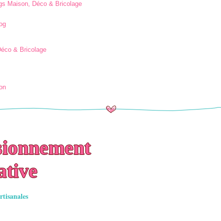
ogs Maison, Déco & Bricolage
og
Déco & Bricolage
ion
sionnement
ative
rtisanales