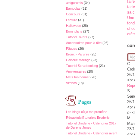
amigurumis
(34)
Bambolas
(31)
Concours
(31)
Une 
Lecture
(31)
fond
Halloween
(28)
choc
Bons plans
(27)
crèm
Tutoriel Divers
(27)
Accessoires pour la tête
(26)
com
Pâques
(26)
Bijoux - Parures
(25)
Aj
Carterie Mariage
(23)
C
Tutoriel Scrapbooking
(21)
Crok
Anniversaires
(20)
26/1
Mets ton bonnet
(20)
<br 
Vitrines
(18)
Rép
S
Sand
Pages
26/1
<br 
Les blogs où je me promène
/> <
M
Récapitulatif tutoriels Broderie
Mari
Tutoriel Broderie - Calendrier 2017
de Durene Jones
23/1
Tutoriel Broderie - Calendrier avent
<br 