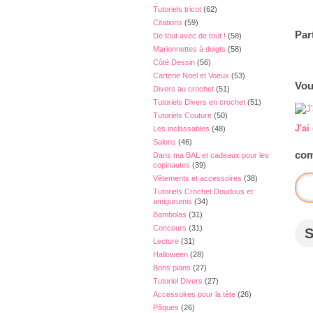
Tutoriels tricot
(62)
Citations
(59)
Par
De tout avec de tout !
(58)
Marionnettes à doigts
(58)
Côté Dessin
(56)
Carterie Noel et Voeux
(53)
Vou
Divers au crochet
(51)
Tutoriels Divers en crochet
(51)
Tutoriels Couture
(50)
J'ai
Les inclassables
(48)
Salons
(46)
com
Dans ma BAL et cadeaux pour les
copinautes
(39)
Vêtements et accessoires
(38)
Tutoriels Crochet Doudous et
amigurumis
(34)
Bambolas
(31)
Concours
(31)
Lecture
(31)
Halloween
(28)
Bons plans
(27)
Tutoriel Divers
(27)
Accessoires pour la tête
(26)
Pâques
(26)