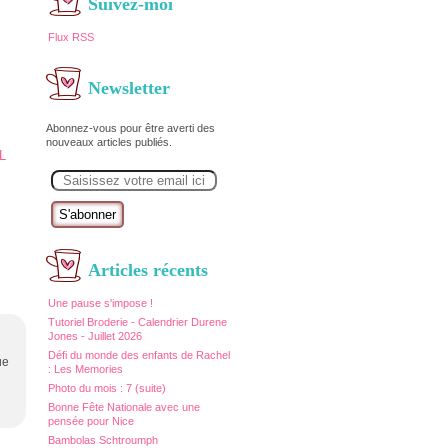
Suivez-moi
Flux RSS
Newsletter
Abonnez-vous pour être averti des
nouveaux articles publiés.
E
m
a
i
l
Articles récents
Une pause s'impose !
Tutoriel Broderie - Calendrier Durene
Jones - Juillet 2026
Défi du monde des enfants de Rachel
ue
: Les Memories
Photo du mois : 7 (suite)
Bonne Fête Nationale avec une
pensée pour Nice
Bambolas Schtroumph