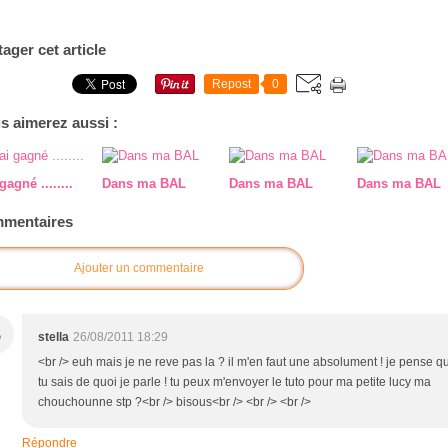
tager cet article
Repost
0
s aimerez aussi :
 gagné ........
Dans ma BAL
Dans ma BAL
Dans ma BAL
mentaires
Ajouter un commentaire
S
stella
26/08/2011 18:29
<br /> euh mais je ne reve pas la ? il m'en faut une absolument ! je pense q
tu sais de quoi je parle ! tu peux m'envoyer le tuto pour ma petite lucy ma
chouchounne stp ?<br /> bisous<br /> <br /> <br />
Répondre