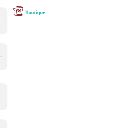
Boutique
r
t