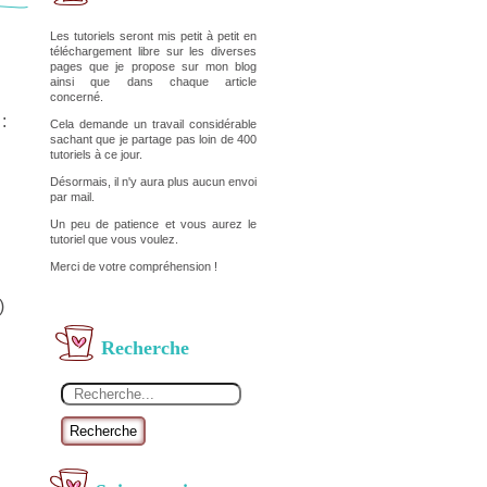
Les tutoriels seront mis petit à petit en
téléchargement libre sur les diverses
pages que je propose sur mon blog
ainsi que dans chaque article
concerné.
:
Cela demande un travail considérable
sachant que je partage pas loin de 400
tutoriels à ce jour.
Désormais, il n'y aura plus aucun envoi
par mail.
Un peu de patience et vous aurez le
tutoriel que vous voulez.
Merci de votre compréhension !
)
Recherche
Recherche