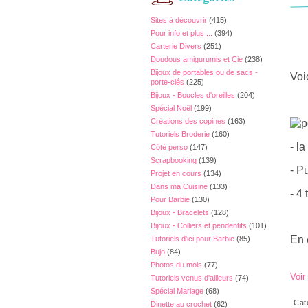
Sites à découvrir
(415)
Pour info et plus ...
(394)
Carterie Divers
(251)
Doudous amigurumis et Cie
(238)
Bijoux de portables ou de sacs -
Voi
porte-clés
(225)
Bijoux - Boucles d'oreilles
(204)
Spécial Noël
(199)
Créations des copines
(163)
Tutoriels Broderie
(160)
- l
Côté perso
(147)
Scrapbooking
(139)
- P
Projet en cours
(134)
Dans ma Cuisine
(133)
- 4
Pour Barbie
(130)
Bijoux - Bracelets
(128)
Bijoux - Colliers et pendentifs
(101)
En 
Tutoriels d'ici pour Barbie
(85)
Bujo
(84)
Photos du mois
(77)
Voir
Tutoriels venus d'ailleurs
(74)
Spécial Mariage
(68)
Cat
Dinette au crochet
(62)