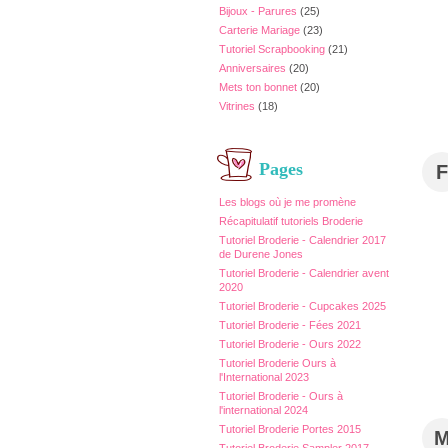
Bijoux - Parures
(25)
Carterie Mariage
(23)
Tutoriel Scrapbooking
(21)
Anniversaires
(20)
Mets ton bonnet
(20)
Vitrines
(18)
Pages
F
Les blogs où je me promène
Récapitulatif tutoriels Broderie
Tutoriel Broderie - Calendrier 2017
de Durene Jones
Tutoriel Broderie - Calendrier avent
2020
Tutoriel Broderie - Cupcakes 2025
Tutoriel Broderie - Fées 2021
Tutoriel Broderie - Ours 2022
Tutoriel Broderie Ours à
l'International 2023
Tutoriel Broderie - Ours à
l'international 2024
Tutoriel Broderie Portes 2015