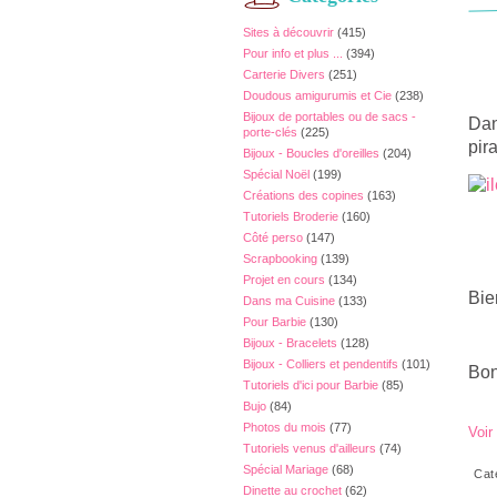
Sites à découvrir
(415)
Pour info et plus ...
(394)
Carterie Divers
(251)
Doudous amigurumis et Cie
(238)
Bijoux de portables ou de sacs -
Dan
porte-clés
(225)
pira
Bijoux - Boucles d'oreilles
(204)
Spécial Noël
(199)
Créations des copines
(163)
Tutoriels Broderie
(160)
Côté perso
(147)
Scrapbooking
(139)
Projet en cours
(134)
Bie
Dans ma Cuisine
(133)
Pour Barbie
(130)
Bijoux - Bracelets
(128)
Bijoux - Colliers et pendentifs
(101)
Bon
Tutoriels d'ici pour Barbie
(85)
Bujo
(84)
Photos du mois
(77)
Voir
Tutoriels venus d'ailleurs
(74)
Spécial Mariage
(68)
Cat
Dinette au crochet
(62)