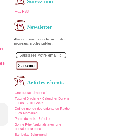
Suivez-moi
Flux RSS
Newsletter
Abonnez-vous pour être averti des
nouveaux articles publiés.
E
m
a
ars
i
l
Articles récents
Une pause s'impose !
Tutoriel Broderie - Calendrier Durene
Jones - Juillet 2026
Défi du monde des enfants de Rachel
: Les Memories
Photo du mois : 7 (suite)
Bonne Fête Nationale avec une
pensée pour Nice
Bambolas Schtroumph