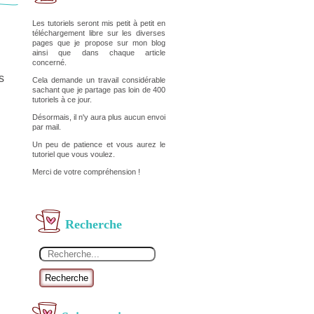
Les tutoriels seront mis petit à petit en
téléchargement libre sur les diverses
pages que je propose sur mon blog
ainsi que dans chaque article
concerné.
s
Cela demande un travail considérable
sachant que je partage pas loin de 400
tutoriels à ce jour.
Désormais, il n'y aura plus aucun envoi
par mail.
Un peu de patience et vous aurez le
tutoriel que vous voulez.
Merci de votre compréhension !
Recherche
Recherche