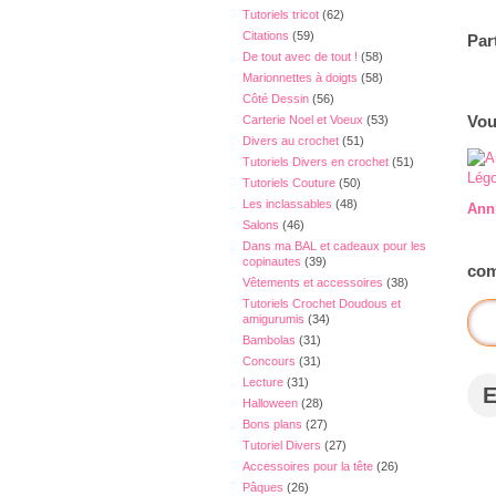
Tutoriels tricot
(62)
Citations
(59)
Par
De tout avec de tout !
(58)
Marionnettes à doigts
(58)
Côté Dessin
(56)
Vou
Carterie Noel et Voeux
(53)
Divers au crochet
(51)
Tutoriels Divers en crochet
(51)
Tutoriels Couture
(50)
Les inclassables
(48)
Ann
Salons
(46)
Dans ma BAL et cadeaux pour les
copinautes
(39)
com
Vêtements et accessoires
(38)
Tutoriels Crochet Doudous et
amigurumis
(34)
Bambolas
(31)
Concours
(31)
Lecture
(31)
Halloween
(28)
Bons plans
(27)
Tutoriel Divers
(27)
Accessoires pour la tête
(26)
Pâques
(26)