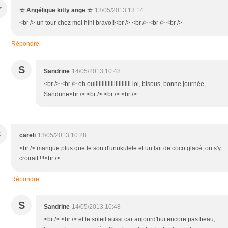
☆
☆ Angélique kitty ange ☆
13/05/2013 13:14
<br /> un tour chez moi hihi bravo!!<br /> <br /> <br /> <br />
Répondre
S
Sandrine
14/05/2013 10:48
<br /> <br /> oh ouiiiiiiiiiiiiiiiiiiiiiiii lol, bisous, bonne journée,
Sandrine<br /> <br /> <br /> <br />
C
careli
13/05/2013 10:28
<br /> manque plus que le son d'unukulele et un lait de coco glacé, on s'y
croirait !!!<br />
Répondre
S
Sandrine
14/05/2013 10:48
<br /> <br /> et le soleil aussi car aujourd'hui encore pas beau,