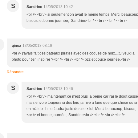
S
Sandrine
14/05/2013 10:42
<br /> <br /> si seulement on avait le même temps, Merci beaucoup
bisous, et bonne journée, Sandrine<br /> <br /> <br /> <br />
Q
qinoa
13/05/2013 08:16
<br /> j'avais fait des bateaux pirates avec des coques de noix....tu veux la
photo pour t'en inspirer ?<br /> <br /> <br /> bzz et douce journée.<br />
Répondre
S
Sandrine
14/05/2013 10:46
<br /> <br /> maintenant ce n'est plus la peine car j'ai le doigt cassé
mais envoie toujours si des fois j'arrive à faire quelque chose ou si
on m'aide. Il me faudra juste des noix lol, Merci beaucoup, bisous,
<br /> et bonne journée, Sandrine<br /> <br /> <br /> <br />