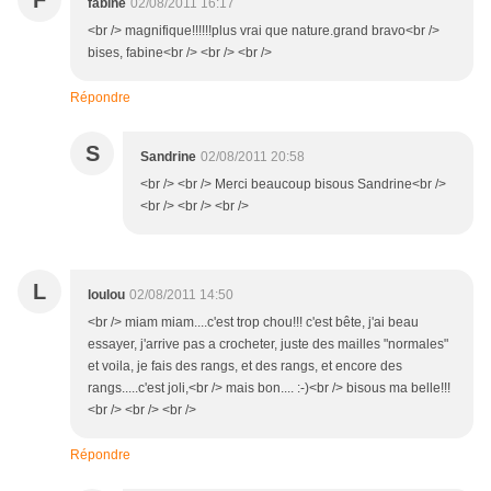
F
fabine
02/08/2011 16:17
<br /> magnifique!!!!!!plus vrai que nature.grand bravo<br />
bises, fabine<br /> <br /> <br />
Répondre
S
Sandrine
02/08/2011 20:58
<br /> <br /> Merci beaucoup bisous Sandrine<br />
<br /> <br /> <br />
L
loulou
02/08/2011 14:50
<br /> miam miam....c'est trop chou!!! c'est bête, j'ai beau
essayer, j'arrive pas a crocheter, juste des mailles "normales"
et voila, je fais des rangs, et des rangs, et encore des
rangs.....c'est joli,<br /> mais bon.... :-)<br /> bisous ma belle!!!
<br /> <br /> <br />
Répondre