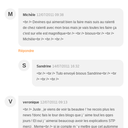
M
Michèle
12/07/2011 09:38
<br /> Devines qui aimerait bien la faire mais suis au ralenti
de chez ralenti avec mon bras mais je vais toutes les faire ça
c'est sur elle est magnifique<br /> <br /> bisous<br /> <br />
Michèle<br /> <br /> <br />
Répondre
S
Sandrine
14/07/2011 16:32
<br /> <br /> Tuto envoyé bisous Sandrine<br /> <br
/> <br /> <br />
V
veronique
12/07/2011 09:13
<br /> Juste , je viens de voir ta beautee ! 'ne recois plus les
news !'donc fais le tour des blogs que j ' aime tout les qqes
jours ! Et oui j ' aimerai beaucoup avoir les explications STP
merci . Meme<br /> si je compte m ' y mettre que cet automme