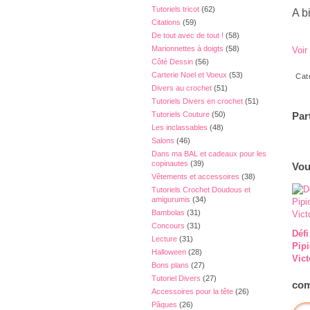
Tutoriels tricot
(62)
A bi
Citations
(59)
De tout avec de tout !
(58)
Marionnettes à doigts
(58)
Voir
Côté Dessin
(56)
Carterie Noel et Voeux
(53)
Cat
Divers au crochet
(51)
Tutoriels Divers en crochet
(51)
Par
Tutoriels Couture
(50)
Les inclassables
(48)
Salons
(46)
Dans ma BAL et cadeaux pour les
copinautes
(39)
Vou
Vêtements et accessoires
(38)
Tutoriels Crochet Doudous et
amigurumis
(34)
Bambolas
(31)
Concours
(31)
Défi
Lecture
(31)
Pip
Halloween
(28)
Vict
Bons plans
(27)
Tutoriel Divers
(27)
com
Accessoires pour la tête
(26)
Pâques
(26)