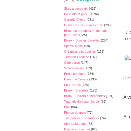
Sites à découvrir
(415)
Pour info et plus ...
(394)
Carterie Divers
(251)
Doudous amigurumis et Cie
(238)
Bijoux de portables ou de sacs -
La 
porte-clés
(225)
a r
Bijoux - Boucles d'oreilles
(204)
Spécial Noël
(199)
Créations des copines
(163)
Tutoriels Broderie
(160)
Côté perso
(147)
Scrapbooking
(139)
Projet en cours
(134)
J'e
Dans ma Cuisine
(133)
Pour Barbie
(130)
Bijoux - Bracelets
(128)
Bijoux - Colliers et pendentifs
(101)
A v
Tutoriels d'ici pour Barbie
(85)
Bujo
(84)
Photos du mois
(77)
A r
Tutoriels venus d'ailleurs
(74)
Spécial Mariage
(68)
Dinette au crochet
(62)