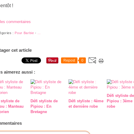
entôt !
 les commentaires
égories :
Pour Barbie
-
…
tager cet article
Repost
0
s aimerez aussi :
Défi styliste de
 styliste de
Défi styliste de
Défi styliste : 4ème
Pipiou : 3ème
iou : Manteau
Pipiou : En
et dernière robe
robe
orien
Bretagne
mentaires