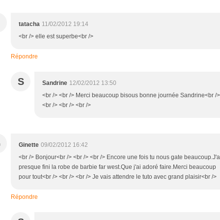
tatacha
11/02/2012 19:14
<br /> elle est superbe<br />
Répondre
S
Sandrine
12/02/2012 13:50
<br /> <br /> Merci beaucoup bisous bonne journée Sandrine<br />
<br /> <br /> <br />
G
Ginette
09/02/2012 16:42
<br /> Bonjour<br /> <br /> <br /> Encore une fois tu nous gate beaucoup.J'a
presque fini la robe de barbie far west.Que j'ai adoré faire.Merci beaucoup
pour tout<br /> <br /> <br /> Je vais attendre le tuto avec grand plaisir<br />
Répondre