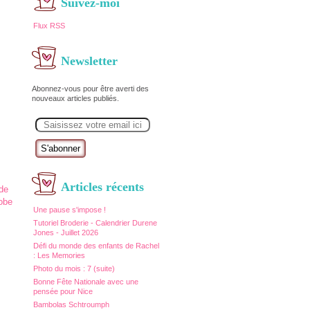
Suivez-moi
Flux RSS
Newsletter
Abonnez-vous pour être averti des
nouveaux articles publiés.
E
m
a
i
l
Articles récents
Une pause s'impose !
Tutoriel Broderie - Calendrier Durene
Jones - Juillet 2026
Défi du monde des enfants de Rachel
: Les Memories
Photo du mois : 7 (suite)
Bonne Fête Nationale avec une
pensée pour Nice
Bambolas Schtroumph