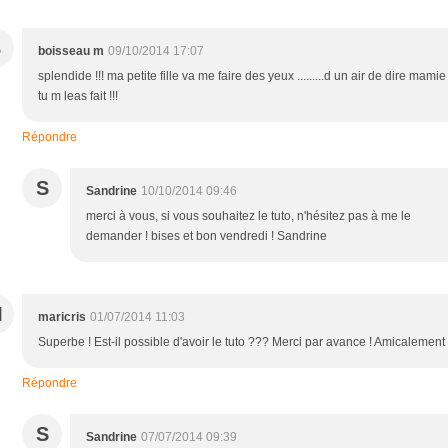
B
boisseau m
09/10/2014 17:07
splendide !!! ma petite fille va me faire des yeux .........d un air de dire mamie
tu m leas fait !!!
Répondre
S
Sandrine
10/10/2014 09:46
merci à vous, si vous souhaitez le tuto, n'hésitez pas à me le
demander ! bises et bon vendredi ! Sandrine
M
maricris
01/07/2014 11:03
Superbe ! Est-il possible d'avoir le tuto ??? Merci par avance ! Amicalement 
Répondre
S
Sandrine
07/07/2014 09:39