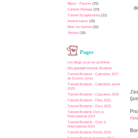
Bijoux - Parures
(25)
dét
Carterie Mariage
(23)
Tutoriel Scrapbooking
(21)
Anniversaires
(20)
Mets ton bonnet
(20)
Vitrines
(18)
Pages
Les blogs où je me promène
Récapitulatif tutoriels Broderie
Tutoriel Broderie - Calendrier 2017
de Durene Jones
Tutoriel Broderie - Calendrier avent
2020
J'e
Tutoriel Broderie - Cupcakes 2025
(ju
Tutoriel Broderie - Fées 2021
Tutoriel Broderie - Ours 2022
Pro
Tutoriel Broderie Ours à
l'International 2023
nou
Tutoriel Broderie - Ours à
l'international 2024
Bon
Tutoriel Broderie Portes 2015