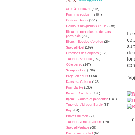
Sites à découvrir
(415)
Pour info et plus ...
(394)
Carterie Divers
(251)
Doudous amigurumis et Cie
(238)
Bijoux de portables ou de sacs -
Lor
porte-clés
(225)
cet
Bijoux - Boucles d'oreilles
(204)
sui
Spécial Noël
(199)
(le
Créations des copines
(163)
lon
Tutoriels Broderie
(160)
Côté perso
(147)
con
Scrapbooking
(139)
Projet en cours
(134)
Voi
Dans ma Cuisine
(133)
Pour Barbie
(130)
Bijoux - Bracelets
(128)
Bijoux - Colliers et pendentifs
(101)
Tutoriels d'ici pour Barbie
(85)
Bujo
(84)
Photos du mois
(77)
dét
Tutoriels venus d'ailleurs
(74)
Spécial Mariage
(68)
Dinette au crochet
(62)