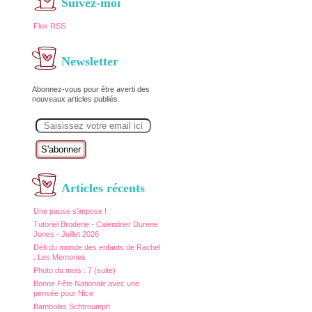
Suivez-moi
Flux RSS
Newsletter
Abonnez-vous pour être averti des
nouveaux articles publiés.
E
m
a
i
l
Articles récents
Une pause s'impose !
Tutoriel Broderie - Calendrier Durene
Jones - Juillet 2026
Défi du monde des enfants de Rachel
: Les Memories
Photo du mois : 7 (suite)
Bonne Fête Nationale avec une
pensée pour Nice
Bambolas Schtroumph