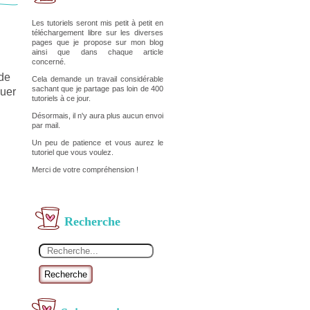
Les tutoriels seront mis petit à petit en
téléchargement libre sur les diverses
pages que je propose sur mon blog
ainsi que dans chaque article
concerné.
 de
Cela demande un travail considérable
sachant que je partage pas loin de 400
nuer
tutoriels à ce jour.
Désormais, il n'y aura plus aucun envoi
par mail.
Un peu de patience et vous aurez le
tutoriel que vous voulez.
Merci de votre compréhension !
Recherche
Recherche