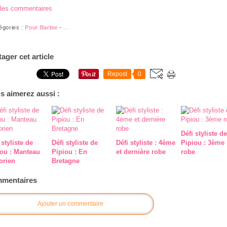
 les commentaires
égories :
Pour Barbie
-
…
tager cet article
Repost
0
s aimerez aussi :
Défi styliste de
 styliste de
Défi styliste de
Défi styliste : 4ème
Pipiou : 3ème
iou : Manteau
Pipiou : En
et dernière robe
robe
orien
Bretagne
mentaires
Ajouter un commentaire