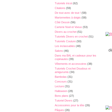
Tutoriels tricot
(62)
Citations
(59)
De tout avec de tout !
(58)
Marionnettes à doigts
(58)
Côté Dessin
(56)
Carterie Noel et Voeux
(53)
Divers au crochet
(51)
Tutoriels Divers en crochet
(51)
Tutoriels Couture
(50)
Les inclassables
(48)
dét
Salons
(46)
Dans ma BAL et cadeaux pour les
copinautes
(39)
Vêtements et accessoires
(38)
Tutoriels Crochet Doudous et
amigurumis
(34)
Bambolas
(31)
Concours
(31)
Lecture
(31)
Halloween
(28)
Bons plans
(27)
Tutoriel Divers
(27)
Accessoires pour la tête
(26)
Pâques
(26)