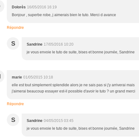
D
Dolorès
16/05/2016 16:19
Bonjour , superbe robe, j aimerais bien le tuto. Merci d avance
Répondre
S
Sandrine
17/05/2016 10:20
je vous envoie le tuto de suite, bises et bonne journée, Sandrine
M
marie
01/05/2015 10:18
elle est tout simplement splendide alors je ne sais pas si j'y arriverai mais
j'aimerai beaucoup essayer est-il possible d'avoir le tuto ? un grand merci
Répondre
S
Sandrine
04/05/2015 03:45
je vous envoie le tuto de suite, bises et bonne journée, Sandrine