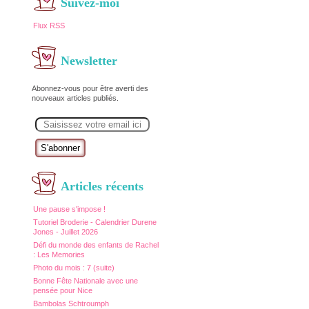
Suivez-moi
Flux RSS
Newsletter
Abonnez-vous pour être averti des
nouveaux articles publiés.
E
m
a
i
l
Articles récents
Une pause s'impose !
Tutoriel Broderie - Calendrier Durene
Jones - Juillet 2026
Défi du monde des enfants de Rachel
: Les Memories
Photo du mois : 7 (suite)
Bonne Fête Nationale avec une
pensée pour Nice
Bambolas Schtroumph