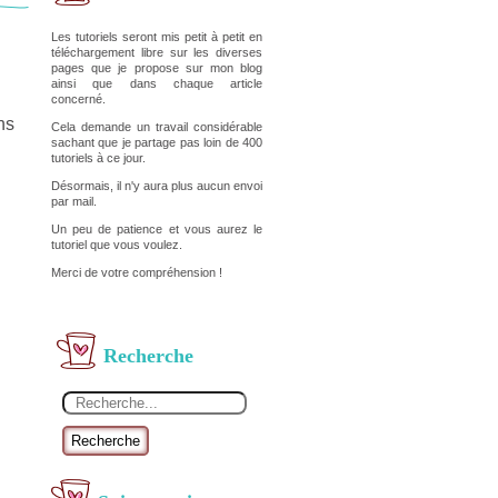
Les tutoriels seront mis petit à petit en
téléchargement libre sur les diverses
pages que je propose sur mon blog
ainsi que dans chaque article
concerné.
ns
Cela demande un travail considérable
sachant que je partage pas loin de 400
tutoriels à ce jour.
Désormais, il n'y aura plus aucun envoi
par mail.
Un peu de patience et vous aurez le
tutoriel que vous voulez.
Merci de votre compréhension !
Recherche
Recherche