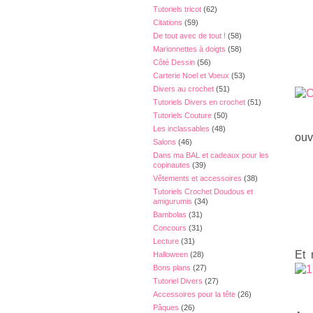
Tutoriels tricot
(62)
Citations
(59)
De tout avec de tout !
(58)
Marionnettes à doigts
(58)
Côté Dessin
(56)
Carterie Noel et Voeux
(53)
Divers au crochet
(51)
Tutoriels Divers en crochet
(51)
Tutoriels Couture
(50)
Les inclassables
(48)
ouv
Salons
(46)
Dans ma BAL et cadeaux pour les
copinautes
(39)
Vêtements et accessoires
(38)
Tutoriels Crochet Doudous et
amigurumis
(34)
Bambolas
(31)
Concours
(31)
Lecture
(31)
Et 
Halloween
(28)
Bons plans
(27)
Tutoriel Divers
(27)
Accessoires pour la tête
(26)
Pâques
(26)