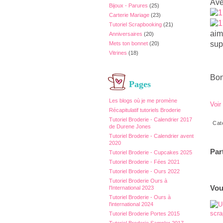
Ave
Bijoux - Parures
(25)
Carterie Mariage
(23)
Tutoriel Scrapbooking
(21)
aim
Anniversaires
(20)
sup
Mets ton bonnet
(20)
Vitrines
(18)
Bon
Pages
Les blogs où je me promène
Voir
Récapitulatif tutoriels Broderie
Tutoriel Broderie - Calendrier 2017
Cat
de Durene Jones
Tutoriel Broderie - Calendrier avent
2020
Par
Tutoriel Broderie - Cupcakes 2025
Tutoriel Broderie - Fées 2021
Tutoriel Broderie - Ours 2022
Tutoriel Broderie Ours à
Vou
l'International 2023
Tutoriel Broderie - Ours à
l'international 2024
Tutoriel Broderie Portes 2015