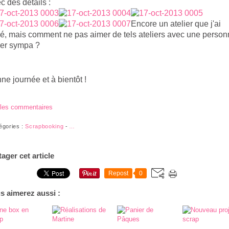
c des détails :
Encore un atelier que j'ai
é, mais comment ne pas aimer de tels ateliers avec une perso
er sympa ?
ne journée et à bientôt !
 les commentaires
égories :
Scrapbooking
-
…
tager cet article
Repost
0
s aimerez aussi :