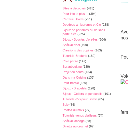
Sites à découvrir
(415)
Pour info et plus ...
(394)
Carterie Divers
(251)
Doudous amigurumis et Cie
(238)
Bijoux de portables ou de sacs -
Ave
porte-clés
(225)
nos
Bijoux - Boucles d'oreilles
(204)
Spécial Noël
(199)
Créations des copines
(163)
Tutoriels Broderie
(160)
Pou
Côté perso
(147)
Scrapbooking
(139)
Projet en cours
(134)
Voi
Dans ma Cuisine
(133)
Pour Barbie
(130)
Bijoux - Bracelets
(128)
Bijoux - Colliers et pendentifs
(101)
Tutoriels d'ici pour Barbie
(85)
Bujo
(84)
Photos du mois
(77)
fer
Tutoriels venus d'ailleurs
(74)
Spécial Mariage
(68)
Dinette au crochet
(62)