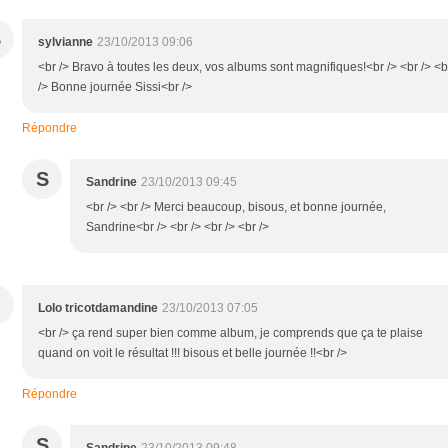
S
sylvianne
23/10/2013 09:06
<br /> Bravo à toutes les deux, vos albums sont magnifiques!<br /> <br /> <b
/> Bonne journée Sissi<br />
Répondre
S
Sandrine
23/10/2013 09:45
<br /> <br /> Merci beaucoup, bisous, et bonne journée,
Sandrine<br /> <br /> <br /> <br />
Lolo tricotdamandine
23/10/2013 07:05
<br /> ça rend super bien comme album, je comprends que ça te plaise
quand on voit le résultat !!! bisous et belle journée !!<br />
Répondre
S
Sandrine
23/10/2013 09:48