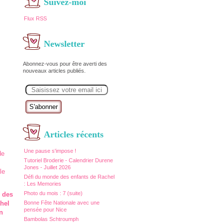
Suivez-moi
Flux RSS
Newsletter
Abonnez-vous pour être averti des
nouveaux articles publiés.
E
m
a
i
l
Articles récents
Une pause s'impose !
Tutoriel Broderie - Calendrier Durene
Jones - Juillet 2026
Défi du monde des enfants de Rachel
: Les Memories
Photo du mois : 7 (suite)
 des
Bonne Fête Nationale avec une
hel
pensée pour Nice
n
Bambolas Schtroumph