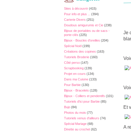
Sites à découvrir
(415)
Pour info et plus ...
(394)
Carterie Divers
(251)
Doudous amigurumis et Cie
(238)
Bijoux de portables ou de sacs -
Je 
porte-clés
(225)
bla
Bijoux - Boucles d'oreilles
(204)
Spécial Noël
(199)
Créations des copines
(163)
Tutoriels Broderie
(160)
Voi
Côté perso
(147)
Scrapbooking
(139)
Projet en cours
(134)
Dans ma Cuisine
(133)
Pour Barbie
(130)
Voi
Bijoux - Bracelets
(128)
Bijoux - Colliers et pendentifs
(101)
Tutoriels d'ici pour Barbie
(85)
Et v
Bujo
(84)
Photos du mois
(77)
Tutoriels venus d'ailleurs
(74)
Spécial Mariage
(68)
A r
Dinette au crochet
(62)