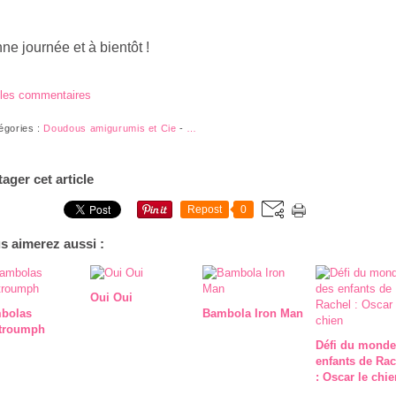
ne journée et à bientôt !
 les commentaires
égories :
Doudous amigurumis et Cie
-
…
tager cet article
Repost
0
s aimerez aussi :
Oui Oui
bolas
Bambola Iron Man
troumph
Défi du monde
enfants de Rac
: Oscar le chie