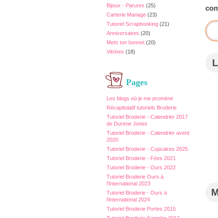
Bijoux - Parures
(25)
com
Carterie Mariage
(23)
Tutoriel Scrapbooking
(21)
Anniversaires
(20)
Mets ton bonnet
(20)
Vitrines
(18)
L
Pages
Les blogs où je me promène
Récapitulatif tutoriels Broderie
Tutoriel Broderie - Calendrier 2017
de Durene Jones
Tutoriel Broderie - Calendrier avent
2020
Tutoriel Broderie - Cupcakes 2025
Tutoriel Broderie - Fées 2021
Tutoriel Broderie - Ours 2022
Tutoriel Broderie Ours à
l'International 2023
Tutoriel Broderie - Ours à
l'international 2024
Tutoriel Broderie Portes 2015