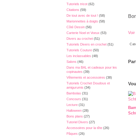
Tutoriels tricot
(62)
Citations
(59)
De tout avec de tout !
(58)
Bon
Marionnettes à doigts
(58)
Côté Dessin
(56)
Voir
Carterie Noel et Voeux
(53)
Divers au crochet
(51)
Cat
Tutoriels Divers en crochet
(51)
Tutoriels Couture
(50)
Les inclassables
(48)
Par
Salons
(46)
Dans ma BAL et cadeaux pour les
copinautes
(39)
Vêtements et accessoires
(38)
Vou
Tutoriels Crochet Doudous et
amigurumis
(34)
Bambolas
(31)
Concours
(31)
Lecture
(31)
Bam
Halloween
(28)
Sch
Bons plans
(27)
Tutoriel Divers
(27)
Accessoires pour la tête
(26)
Pâques
(26)