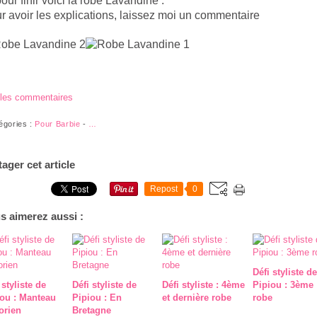
pour finir voici la robe Lavandine :
r avoir les explications, laissez moi un commentaire
 les commentaires
égories :
Pour Barbie
-
…
tager cet article
Repost
0
s aimerez aussi :
Défi styliste de
 styliste de
Défi styliste de
Défi styliste : 4ème
Pipiou : 3ème
iou : Manteau
Pipiou : En
et dernière robe
robe
orien
Bretagne