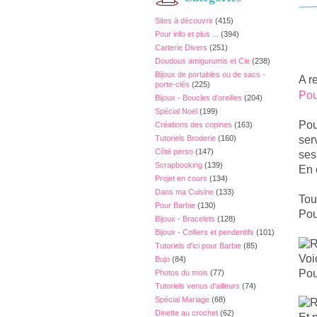
Sites à découvrir
(415)
Pour info et plus ...
(394)
Carterie Divers
(251)
Doudous amigurumis et Cie
(238)
Bijoux de portables ou de sacs -
A r
porte-clés
(225)
Pou
Bijoux - Boucles d'oreilles
(204)
Spécial Noël
(199)
Pou
Créations des copines
(163)
Tutoriels Broderie
(160)
ser
Côté perso
(147)
ses
Scrapbooking
(139)
En e
Projet en cours
(134)
Dans ma Cuisine
(133)
Tou
Pour Barbie
(130)
Pou
Bijoux - Bracelets
(128)
Bijoux - Colliers et pendentifs
(101)
Tutoriels d'ici pour Barbie
(85)
Voic
Bujo
(84)
Pou
Photos du mois
(77)
Tutoriels venus d'ailleurs
(74)
Spécial Mariage
(68)
Dinette au crochet
(62)