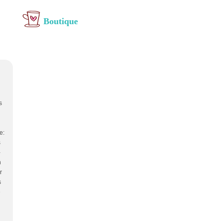
Boutique
s
e:
s
-
n
r
s
e