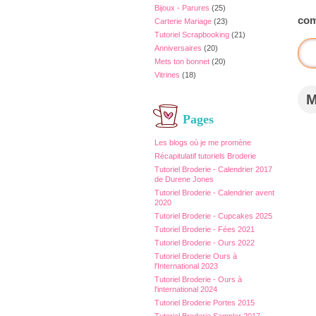
Bijoux - Parures
(25)
com
Carterie Mariage
(23)
Tutoriel Scrapbooking
(21)
Anniversaires
(20)
Mets ton bonnet
(20)
Vitrines
(18)
Pages
Les blogs où je me promène
Récapitulatif tutoriels Broderie
Tutoriel Broderie - Calendrier 2017
de Durene Jones
Tutoriel Broderie - Calendrier avent
2020
Tutoriel Broderie - Cupcakes 2025
Tutoriel Broderie - Fées 2021
Tutoriel Broderie - Ours 2022
Tutoriel Broderie Ours à
l'International 2023
Tutoriel Broderie - Ours à
l'international 2024
Tutoriel Broderie Portes 2015