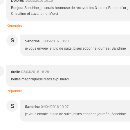
Dolorès
16/05/2016 16:15
Bonjour Sandrine, je serais heureuse de recevoir les 3 tutos ( Bouton d'or ,
Cristaline et Lavandine. Merci
Répondre
S
Sandrine
17/05/2016 10:20
je vous envoie le tuto de suite, bises et bonne journée, Sandrine
titelle
03/04/2016 18:28
toutes magnifiques!!! tutos svp! merci
Répondre
S
Sandrine
04/04/2016 10:07
je vous envoie le tuto de suite, bises et bonne journée, Sandrine