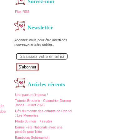
Suivez-moi
Flux RSS
Newsletter
Abonnez-vous pour être averti des
nouveaux articles publiés.
E
m
a
i
l
Articles récents
Une pause s'impose !
Tutoriel Broderie - Calendrier Durene
Jones - Juillet 2026
Défi du monde des enfants de Rachel
: Les Memories
Photo du mois : 7 (suite)
Bonne Fête Nationale avec une
pensée pour Nice
Bambolas Schtroumph