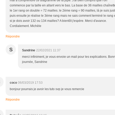
mal à comprendre ce diagramme de la jupe. J'ai bien compris que l'on
commence par la taille en allant vers le bas. La base de 36 mailles chaînett
le 1er rang on double = 72 mailles. le 2ème rang = 90 mailles, là je suis just
puis ensuite je réalise le 3ème rang mais ne sais comment terminé le rang 
si je dois avoir 132 ou 134 mailles? A bientôt j'espère. Merci d'avance.
Cordialement. Michèle
Répondre
S
Sandrine
22/02/2021 11:37
merci infiniment, je vous envoie un mail pour les explications. Bon
journée, Sandrine
C
coco
06/03/2019 17:53
bonjour pourrais je avoir les tuto svp je vous remercie
Répondre
D