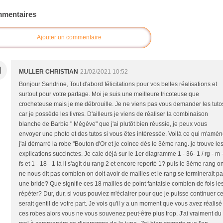
mentaires
Ajouter un commentaire
M
MULLER CHRISTIAN
21/02/2021 10:52
Bonjour Sandrine, Tout d'abord félicitations pour vos belles réalisations et
surtout pour votre partage. Moi je suis une meilleure tricoteuse que
crocheteuse mais je me débrouille. Je ne viens pas vous demander les tuto
car je possède les livres. D'ailleurs je viens de réaliser la combinaison
blanche de Barbie " Mégève" que j'ai plutôt bien réussie, je peux vous
envoyer une photo et des tutos si vous êtes intéressée. Voilà ce qui m'amèn
j'ai démarré la robe "Bouton d'Or et je coince dès le 3ème rang. je trouve le
explications succinctes. Je cale déjà sur le 1er diagramme 1 - 36- 1 / rg - m 
fs et 1 - 18 - 1 là il s'agit du rang 2 et encore reporté 1? puis le 3ème rang o
ne nous dit pas combien on doit avoir de mailles et le rang se terminerait pa
une bride? Que signifie ces 18 mailles de point fantaisie combien de fois le
répéter? Dur, dur, si vous pouviez m'éclairer pour que je puisse continuer c
serait gentil de votre part. Je vois qu'il y a un moment que vous avez réalisé
ces robes alors vous ne vous souvenez peut-être plus trop. J'ai vraiment du