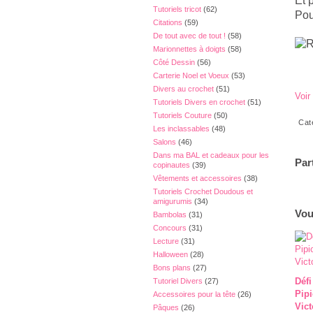
Et 
Tutoriels tricot
(62)
Pou
Citations
(59)
De tout avec de tout !
(58)
Marionnettes à doigts
(58)
Côté Dessin
(56)
Carterie Noel et Voeux
(53)
Divers au crochet
(51)
Voir
Tutoriels Divers en crochet
(51)
Tutoriels Couture
(50)
Cat
Les inclassables
(48)
Salons
(46)
Dans ma BAL et cadeaux pour les
Par
copinautes
(39)
Vêtements et accessoires
(38)
Tutoriels Crochet Doudous et
amigurumis
(34)
Vou
Bambolas
(31)
Concours
(31)
Lecture
(31)
Halloween
(28)
Bons plans
(27)
Défi
Tutoriel Divers
(27)
Pip
Accessoires pour la tête
(26)
Vict
Pâques
(26)