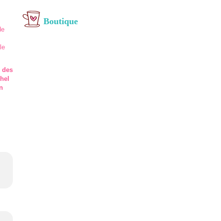
Boutique
 des
hel
n