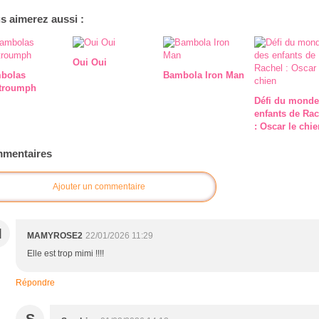
s aimerez aussi :
Oui Oui
bolas
Bambola Iron Man
troumph
Défi du monde
enfants de Rac
: Oscar le chie
mentaires
Ajouter un commentaire
M
MAMYROSE2
22/01/2026 11:29
Elle est trop mimi !!!!
Répondre
S