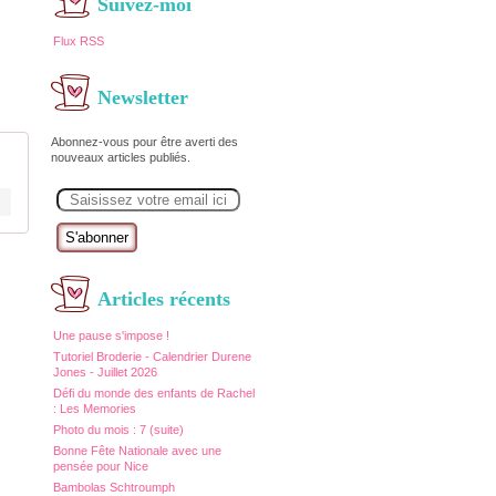
Suivez-moi
Flux RSS
Newsletter
Abonnez-vous pour être averti des
nouveaux articles publiés.
E
m
a
i
l
Articles récents
Une pause s'impose !
Tutoriel Broderie - Calendrier Durene
Jones - Juillet 2026
Défi du monde des enfants de Rachel
: Les Memories
Photo du mois : 7 (suite)
Bonne Fête Nationale avec une
pensée pour Nice
Bambolas Schtroumph