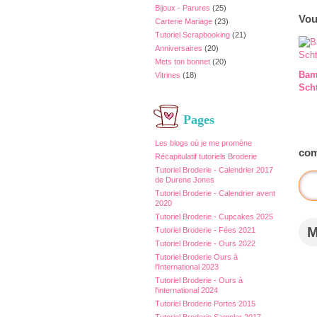
Bijoux - Parures
(25)
Vou
Carterie Mariage
(23)
Tutoriel Scrapbooking
(21)
Anniversaires
(20)
Mets ton bonnet
(20)
Bam
Vitrines
(18)
Sch
Pages
Les blogs où je me promène
com
Récapitulatif tutoriels Broderie
Tutoriel Broderie - Calendrier 2017
de Durene Jones
Tutoriel Broderie - Calendrier avent
2020
Tutoriel Broderie - Cupcakes 2025
Tutoriel Broderie - Fées 2021
Tutoriel Broderie - Ours 2022
Tutoriel Broderie Ours à
l'International 2023
Tutoriel Broderie - Ours à
l'international 2024
Tutoriel Broderie Portes 2015