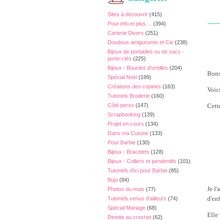
Sites à découvrir
(415)
Pour info et plus ...
(394)
Carterie Divers
(251)
Doudous amigurumis et Cie
(238)
Bijoux de portables ou de sacs -
porte-clés
(225)
Bijoux - Boucles d'oreilles
(204)
Bons
Spécial Noël
(199)
Créations des copines
(163)
Voic
Tutoriels Broderie
(160)
Côté perso
(147)
Cett
Scrapbooking
(139)
Projet en cours
(134)
Dans ma Cuisine
(133)
Pour Barbie
(130)
Bijoux - Bracelets
(128)
Bijoux - Colliers et pendentifs
(101)
Tutoriels d'ici pour Barbie
(85)
Bujo
(84)
Je l
Photos du mois
(77)
d'en
Tutoriels venus d'ailleurs
(74)
Spécial Mariage
(68)
Elle 
Dinette au crochet
(62)