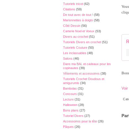
Tutoriels tricot
(62)
Vous
Citations
(59)
cliqu
De tout avec de tout !
(58)
Marionnettes à doigts
(58)
Côté Dessin
(56)
Carterie Noel et Voeux
(53)
Divers au crochet
(51)
R
Tutoriels Divers en crochet
(51)
Tutoriels Couture
(50)
Les inclassables
(48)
Salons
(46)
Dans ma BAL et cadeaux pour les
copinautes
(39)
Bonn
Vêtements et accessoires
(38)
Tutoriels Crochet Doudous et
amigurumis
(34)
Voir
Bambolas
(31)
Concours
(31)
Cat
Lecture
(31)
Halloween
(28)
Bons plans
(27)
Par
Tutoriel Divers
(27)
Accessoires pour la tête
(26)
Pâques
(26)