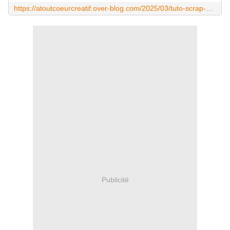
https://atoutcoeurcreatif.over-blog.com/2025/03/tuto-scrap-carte-3-volets-pop-up-recto-verso-defi.html
Publicité