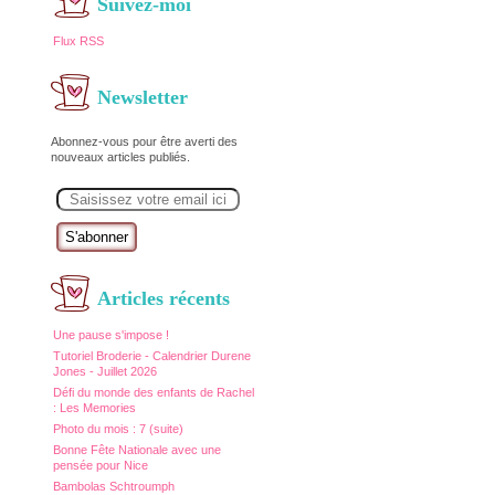
Suivez-moi
Flux RSS
Newsletter
Abonnez-vous pour être averti des
nouveaux articles publiés.
E
m
a
i
l
Articles récents
Une pause s'impose !
Tutoriel Broderie - Calendrier Durene
Jones - Juillet 2026
Défi du monde des enfants de Rachel
: Les Memories
Photo du mois : 7 (suite)
Bonne Fête Nationale avec une
pensée pour Nice
Bambolas Schtroumph