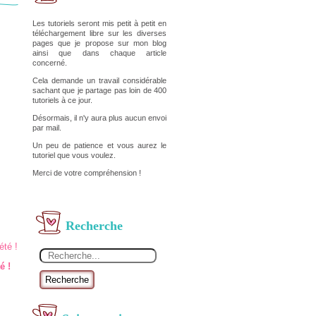
Les tutoriels seront mis petit à petit en
téléchargement libre sur les diverses
pages que je propose sur mon blog
ainsi que dans chaque article
concerné.
Cela demande un travail considérable
sachant que je partage pas loin de 400
tutoriels à ce jour.
Désormais, il n'y aura plus aucun envoi
par mail.
Un peu de patience et vous aurez le
tutoriel que vous voulez.
Merci de votre compréhension !
Recherche
é !
Recherche