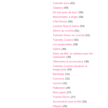
Tutoriels tricot
(62)
Citations
(59)
De tout avec de tout !
(58)
Marionnettes à doigts
(58)
Côté Dessin
(56)
Carterie Noel et Voeux
(53)
Divers au crochet
(51)
Tutoriels Divers en crochet
(51)
Tutoriels Couture
(50)
Les inclassables
(48)
Salons
(46)
Dans ma BAL et cadeaux pour les
copinautes
(39)
Vêtements et accessoires
(38)
Tutoriels Crochet Doudous et
amigurumis
(34)
Bambolas
(31)
Concours
(31)
Lecture
(31)
Halloween
(28)
Bons plans
(27)
Tutoriel Divers
(27)
Accessoires pour la tête
(26)
Pâques
(26)