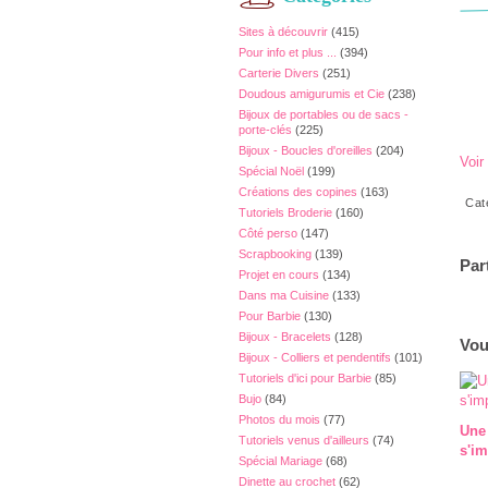
Sites à découvrir
(415)
Pour info et plus ...
(394)
Carterie Divers
(251)
Doudous amigurumis et Cie
(238)
Bijoux de portables ou de sacs -
porte-clés
(225)
Bijoux - Boucles d'oreilles
(204)
Voir
Spécial Noël
(199)
Créations des copines
(163)
Cat
Tutoriels Broderie
(160)
Côté perso
(147)
Scrapbooking
(139)
Par
Projet en cours
(134)
Dans ma Cuisine
(133)
Pour Barbie
(130)
Bijoux - Bracelets
(128)
Vou
Bijoux - Colliers et pendentifs
(101)
Tutoriels d'ici pour Barbie
(85)
Bujo
(84)
Photos du mois
(77)
Une
Tutoriels venus d'ailleurs
(74)
s'im
Spécial Mariage
(68)
Dinette au crochet
(62)