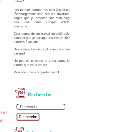
Les tutoriels seront mis petit à petit en
téléchargement libre sur les diverses
pages que je propose sur mon blog
ainsi que dans chaque article
concerné.
Cela demande un travail considérable
sachant que je partage pas loin de 400
tutoriels à ce jour.
Désormais, il n'y aura plus aucun envoi
par mail.
Un peu de patience et vous aurez le
tutoriel que vous voulez.
Merci de votre compréhension !
Recherche
Recherche
é !