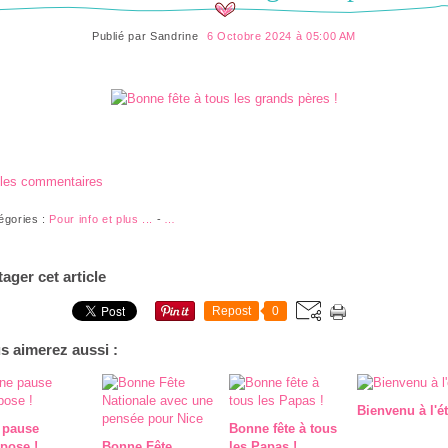
Publié par
Sandrine
6 Octobre 2024 à 05:00 AM
 les commentaires
égories :
Pour info et plus ...
-
…
tager cet article
Repost
0
s aimerez aussi :
Bienvenu à l'ét
 pause
Bonne fête à tous
pose !
Bonne Fête
les Papas !