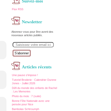
Suivez-moi
Flux RSS
Newsletter
Abonnez-vous pour être averti des
nouveaux articles publiés.
E
m
a
i
l
Articles récents
Une pause s'impose !
Tutoriel Broderie - Calendrier Durene
Jones - Juillet 2026
Défi du monde des enfants de Rachel
: Les Memories
Photo du mois : 7 (suite)
Bonne Fête Nationale avec une
pensée pour Nice
Bambolas Schtroumph