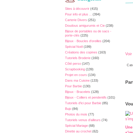
Sites à découvrir
(415)
Pour info et plus ...
(394)
Carterie Divers
(251)
Doudous amigurumis et Cie
(238)
Bijoux de portables ou de sacs -
porte-clés
(225)
Bijoux - Boucles d'oreilles
(204)
Spécial Noël
(199)
Créations des copines
(163)
Voir
Tutoriels Broderie
(160)
Côté perso
(147)
Cat
Scrapbooking
(139)
Projet en cours
(134)
Dans ma Cuisine
(133)
Par
Pour Barbie
(130)
Bijoux - Bracelets
(128)
Bijoux - Colliers et pendentifs
(101)
Tutoriels d'ici pour Barbie
(85)
Vou
Bujo
(84)
Photos du mois
(77)
Tutoriels venus d'ailleurs
(74)
Spécial Mariage
(68)
Une
Dinette au crochet
(62)
s'im