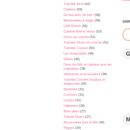
Tutoriels tricot
(62)
Citations
(59)
De tout avec de tout !
(58)
Marionnettes à doigts
(58)
com
Côté Dessin
(56)
Carterie Noel et Voeux
(53)
Divers au crochet
(51)
Tutoriels Divers en crochet
(51)
Tutoriels Couture
(50)
Les inclassables
(48)
Salons
(46)
Dans ma BAL et cadeaux pour les
copinautes
(39)
Vêtements et accessoires
(38)
Tutoriels Crochet Doudous et
amigurumis
(34)
Bambolas
(31)
Concours
(31)
Lecture
(31)
Halloween
(28)
Bons plans
(27)
Tutoriel Divers
(27)
Accessoires pour la tête
(26)
Pâques
(26)