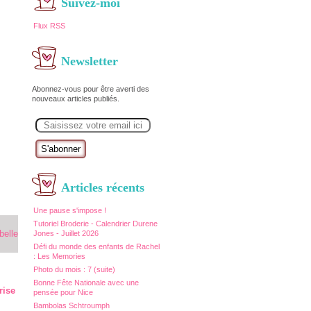
Suivez-moi
Flux RSS
Newsletter
Abonnez-vous pour être averti des
nouveaux articles publiés.
E
m
a
i
l
Articles récents
Une pause s'impose !
Tutoriel Broderie - Calendrier Durene
Jones - Juillet 2026
Défi du monde des enfants de Rachel
: Les Memories
Photo du mois : 7 (suite)
Bonne Fête Nationale avec une
rise
pensée pour Nice
Bambolas Schtroumph