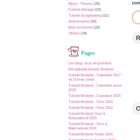
com
Bijoux - Parures
(25)
Carterie Mariage
(23)
Tutoriel Scrapbooking
(21)
Anniversaires
(20)
Mets ton bonnet
(20)
Vitrines
(18)
Pages
Les blogs où je me promène
Récapitulatif tutoriels Broderie
Tutoriel Broderie - Calendrier 2017
de Durene Jones
Tutoriel Broderie - Calendrier avent
2020
Tutoriel Broderie - Cupcakes 2025
Tutoriel Broderie - Fées 2021
Tutoriel Broderie - Ours 2022
Tutoriel Broderie Ours à
l'International 2023
Tutoriel Broderie - Ours à
l'international 2024
Tutoriel Broderie Portes 2015