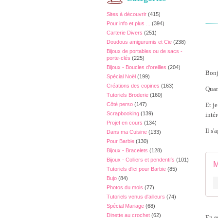
Sites à découvrir
(415)
Pour info et plus ...
(394)
Carterie Divers
(251)
Doudous amigurumis et Cie
(238)
Bijoux de portables ou de sacs -
porte-clés
(225)
Bijoux - Boucles d'oreilles
(204)
Bonj
Spécial Noël
(199)
Créations des copines
(163)
Quan
Tutoriels Broderie
(160)
Côté perso
(147)
Et je
Scrapbooking
(139)
intér
Projet en cours
(134)
Il s
Dans ma Cuisine
(133)
Pour Barbie
(130)
Bijoux - Bracelets
(128)
Bijoux - Colliers et pendentifs
(101)
M
Tutoriels d'ici pour Barbie
(85)
Bujo
(84)
Photos du mois
(77)
Tutoriels venus d'ailleurs
(74)
Spécial Mariage
(68)
Dinette au crochet
(62)
En e