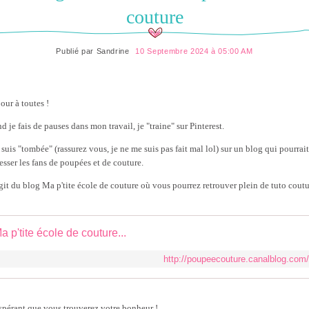
couture
Publié par
Sandrine
10 Septembre 2024 à 05:00 AM
our à toutes !
d je fais de pauses dans mon travail, je "traine" sur Pinterest.
 suis "tombée" (rassurez vous, je ne me suis pas fait mal lol) sur un blog qui pourrait
esser les fans de poupées et de couture.
'agit du blog Ma p'tite école de couture où vous pourrez retrouver plein de tuto coutu
a p'tite école de couture...
http://poupeecouture.canalblog.com/
spérant que vous trouverez votre bonheur !