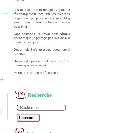
Les tutoriels seront mis petit à petit en
téléchargement libre sur les diverses
pages que je propose sur mon blog
ainsi que dans chaque article
concerné.
Cela demande un travail considérable
sachant que je partage pas loin de 400
tutoriels à ce jour.
Désormais, il n'y aura plus aucun envoi
par mail.
Un peu de patience et vous aurez le
tutoriel que vous voulez.
Merci de votre compréhension !
re.
Recherche
Recherche