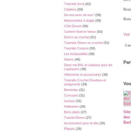
Tutoriels tricot
(62)
Bonn
Citations
(59)
De tout avec de tout !
(58)
Bonn
Marionnettes à doigts
(58)
Côté Dessin
(56)
Carterie Noel et Voeux
(53)
Voir
Divers au crochet
(51)
Tutoriels Divers en crochet
(51)
Cat
Tutoriels Couture
(50)
Les inclassables
(48)
Salons
(46)
Par
Dans ma BAL et cadeaux pour les
copinautes
(39)
Vêtements et accessoires
(38)
Tutoriels Crochet Doudous et
Vou
amigurumis
(34)
Bambolas
(31)
Concours
(31)
Lecture
(31)
Halloween
(28)
Site
Bons plans
(27)
des
Tutoriel Divers
(27)
Barb
Accessoires pour la tête
(26)
Pâques
(26)