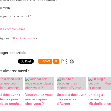
e visite !
e journée et à bientôt !
 les commentaires
égories :
Sites à découvrir
-
…
tager cet article
Repost
0
s aimerez aussi :
 à découvrir :
Vous voulez vous
Un site à découvrir
un blog à
 tenues pour
évader depuis
: les recettes
découvrir :
ie au crochet
chez vous ?
d'Aurore
Mirabelle et ce