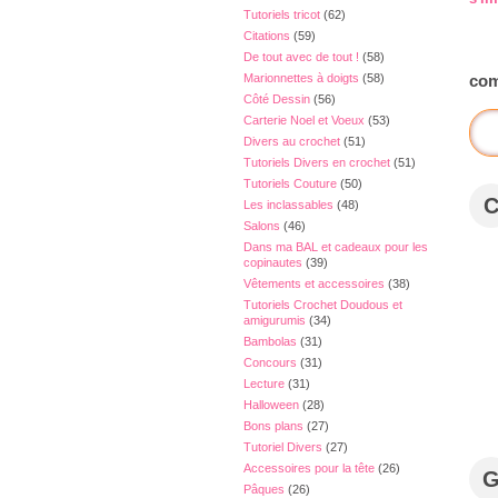
Tutoriels tricot
(62)
Citations
(59)
De tout avec de tout !
(58)
Marionnettes à doigts
(58)
com
Côté Dessin
(56)
Carterie Noel et Voeux
(53)
Divers au crochet
(51)
Tutoriels Divers en crochet
(51)
Tutoriels Couture
(50)
Les inclassables
(48)
Salons
(46)
Dans ma BAL et cadeaux pour les
copinautes
(39)
Vêtements et accessoires
(38)
Tutoriels Crochet Doudous et
amigurumis
(34)
Bambolas
(31)
Concours
(31)
Lecture
(31)
Halloween
(28)
Bons plans
(27)
Tutoriel Divers
(27)
Accessoires pour la tête
(26)
Pâques
(26)