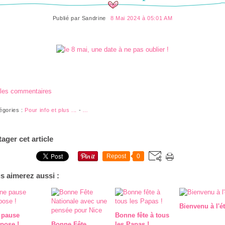
Publié par
Sandrine
8 Mai 2024 à 05:01 AM
 les commentaires
égories :
Pour info et plus ...
-
…
tager cet article
Repost
0
s aimerez aussi :
Bienvenu à l'ét
 pause
Bonne fête à tous
pose !
Bonne Fête
les Papas !