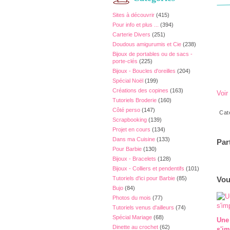
Sites à découvrir
(415)
Pour info et plus ...
(394)
Carterie Divers
(251)
Doudous amigurumis et Cie
(238)
Bijoux de portables ou de sacs -
porte-clés
(225)
Bijoux - Boucles d'oreilles
(204)
Spécial Noël
(199)
Créations des copines
(163)
Voir
Tutoriels Broderie
(160)
Côté perso
(147)
Cat
Scrapbooking
(139)
Projet en cours
(134)
Dans ma Cuisine
(133)
Par
Pour Barbie
(130)
Bijoux - Bracelets
(128)
Bijoux - Colliers et pendentifs
(101)
Tutoriels d'ici pour Barbie
(85)
Vou
Bujo
(84)
Photos du mois
(77)
Tutoriels venus d'ailleurs
(74)
Spécial Mariage
(68)
Une
Dinette au crochet
(62)
s'im