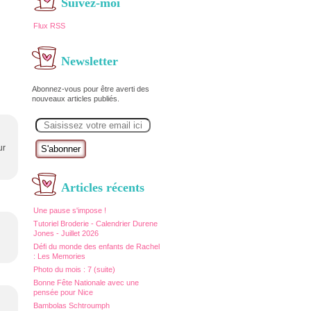
Suivez-moi
Flux RSS
Newsletter
Abonnez-vous pour être averti des
nouveaux articles publiés.
E
m
a
i
ur
l
Articles récents
Une pause s'impose !
Tutoriel Broderie - Calendrier Durene
Jones - Juillet 2026
Défi du monde des enfants de Rachel
: Les Memories
Photo du mois : 7 (suite)
Bonne Fête Nationale avec une
pensée pour Nice
Bambolas Schtroumph