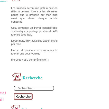
Les tutoriels seront mis petit à petit en
téléchargement libre sur les diverses
pages que je propose sur mon blog
ainsi que dans chaque article
concerné.
Cela demande un travail considérable
sachant que je partage pas loin de 400
tutoriels à ce jour.
Désormais, il n'y aura plus aucun envoi
par mail.
Un peu de patience et vous aurez le
tutoriel que vous voulez.
Merci de votre compréhension !
Recherche
Recherche
é !