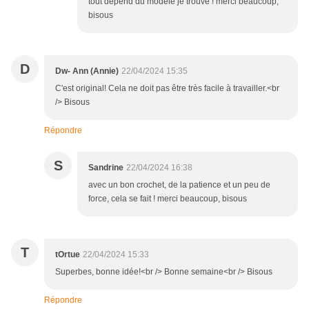
tout dépend du modèle je trouve ! merci beaucoup,
bisous
D
Dw- Ann (Annie)
22/04/2024 15:35
C'est original! Cela ne doit pas être très facile à travailler.<br
/> Bisous
Répondre
S
Sandrine
22/04/2024 16:38
avec un bon crochet, de la patience et un peu de
force, cela se fait ! merci beaucoup, bisous
T
tOrtue
22/04/2024 15:33
Superbes, bonne idée!<br /> Bonne semaine<br /> Bisous
Répondre