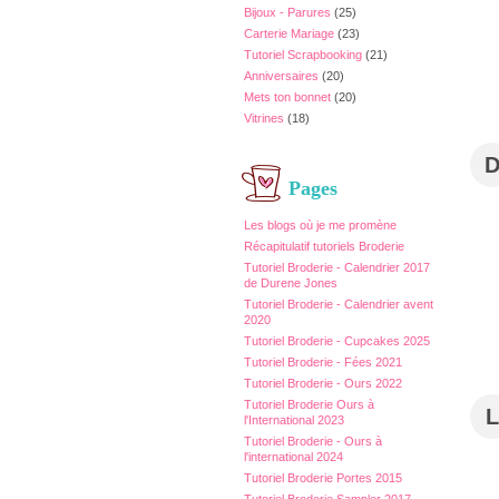
Bijoux - Parures
(25)
Carterie Mariage
(23)
Tutoriel Scrapbooking
(21)
Anniversaires
(20)
Mets ton bonnet
(20)
Vitrines
(18)
Pages
Les blogs où je me promène
Récapitulatif tutoriels Broderie
Tutoriel Broderie - Calendrier 2017
de Durene Jones
Tutoriel Broderie - Calendrier avent
2020
Tutoriel Broderie - Cupcakes 2025
Tutoriel Broderie - Fées 2021
Tutoriel Broderie - Ours 2022
Tutoriel Broderie Ours à
L
l'International 2023
Tutoriel Broderie - Ours à
l'international 2024
Tutoriel Broderie Portes 2015