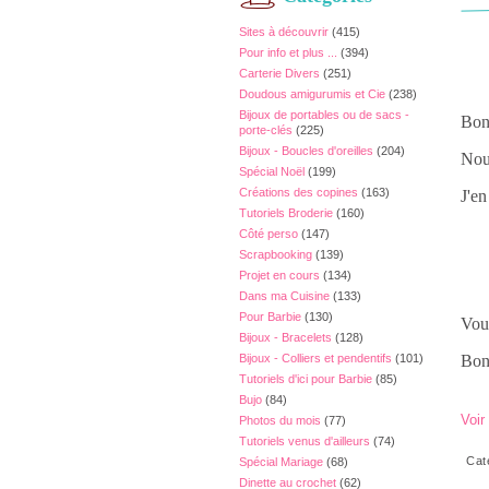
Sites à découvrir
(415)
Pour info et plus ...
(394)
Carterie Divers
(251)
Doudous amigurumis et Cie
(238)
Bijoux de portables ou de sacs -
Bonj
porte-clés
(225)
Bijoux - Boucles d'oreilles
(204)
Nous
Spécial Noël
(199)
Créations des copines
(163)
J'en
Tutoriels Broderie
(160)
Côté perso
(147)
Scrapbooking
(139)
Projet en cours
(134)
Dans ma Cuisine
(133)
Pour Barbie
(130)
Vou
Bijoux - Bracelets
(128)
Bijoux - Colliers et pendentifs
(101)
Bonn
Tutoriels d'ici pour Barbie
(85)
Bujo
(84)
Voir
Photos du mois
(77)
Tutoriels venus d'ailleurs
(74)
Cat
Spécial Mariage
(68)
Dinette au crochet
(62)