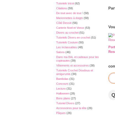
Tutoriels tricot
(62)
Par
Citations
(59)
De tout avec de tout !
(58)
Marionnettes à doigts
(58)
Côté Dessin
(56)
Vou
Carterie Noel et Voeux
(53)
Divers au crochet
(51)
Tutoriels Divers en crochet
(51)
Tutoriels Couture
(50)
Por
Les inclassables
(48)
Ros
Salons
(46)
Dans ma BAL et cadeaux pour les
copinautes
(39)
Vêtements et accessoires
(38)
com
Tutoriels Crochet Doudous et
amigurumis
(34)
Bambolas
(31)
Concours
(31)
Lecture
(31)
Halloween
(28)
Bons plans
(27)
Tutoriel Divers
(27)
Accessoires pour la tête
(26)
Pâques
(26)