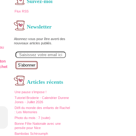
Suivez-moi
Flux RSS
Newsletter
Abonnez-vous pour être averti des
nouveaux articles publiés.
E
m
a
ton
i
chet
l
Articles récents
Une pause s'impose !
Tutoriel Broderie - Calendrier Durene
Jones - Juillet 2026
Défi du monde des enfants de Rachel
: Les Memories
Photo du mois : 7 (suite)
Bonne Fête Nationale avec une
pensée pour Nice
Bambolas Schtroumph