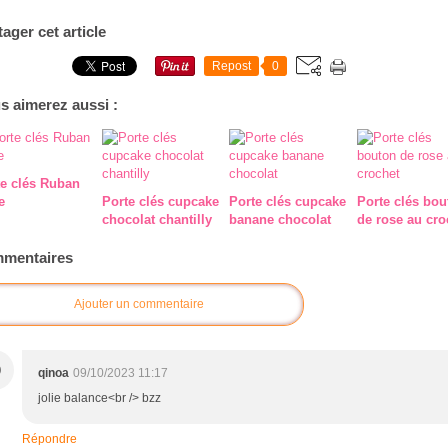
tager cet article
Repost
0
s aimerez aussi :
te clés Ruban
e
Porte clés cupcake
Porte clés cupcake
Porte clés bou
chocolat chantilly
banane chocolat
de rose au cro
mentaires
Ajouter un commentaire
Q
qinoa
09/10/2023 11:17
jolie balance<br /> bzz
Répondre