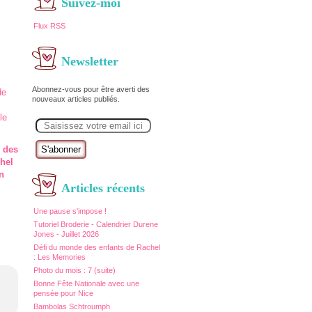
Suivez-moi
Flux RSS
Newsletter
Abonnez-vous pour être averti des
nouveaux articles publiés.
E
m
a
i
 des
l
hel
n
Articles récents
Une pause s'impose !
Tutoriel Broderie - Calendrier Durene
Jones - Juillet 2026
Défi du monde des enfants de Rachel
: Les Memories
Photo du mois : 7 (suite)
Bonne Fête Nationale avec une
pensée pour Nice
Bambolas Schtroumph