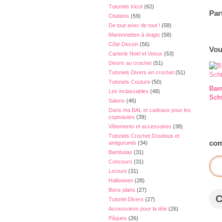
Tutoriels tricot
(62)
Par
Citations
(59)
De tout avec de tout !
(58)
Marionnettes à doigts
(58)
Côté Dessin
(56)
Vou
Carterie Noel et Voeux
(53)
Divers au crochet
(51)
Tutoriels Divers en crochet
(51)
Tutoriels Couture
(50)
Bam
Les inclassables
(48)
Sch
Salons
(46)
Dans ma BAL et cadeaux pour les
copinautes
(39)
Vêtements et accessoires
(38)
Tutoriels Crochet Doudous et
com
amigurumis
(34)
Bambolas
(31)
Concours
(31)
Lecture
(31)
Halloween
(28)
Bons plans
(27)
Tutoriel Divers
(27)
Accessoires pour la tête
(26)
Pâques
(26)