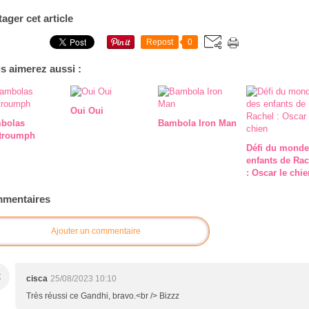
tager cet article
Repost
0
s aimerez aussi :
Oui Oui
bolas
Bambola Iron Man
troumph
Défi du monde
enfants de Rac
: Oscar le chie
mentaires
Ajouter un commentaire
C
cisca
25/08/2023 10:10
Très réussi ce Gandhi, bravo.<br /> Bizzz