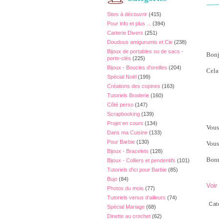
Sites à découvrir
(415)
Pour info et plus ...
(394)
Carterie Divers
(251)
Doudous amigurumis et Cie
(238)
Bijoux de portables ou de sacs -
Bonj
porte-clés
(225)
Bijoux - Boucles d'oreilles
(204)
Cela 
Spécial Noël
(199)
Créations des copines
(163)
Tutoriels Broderie
(160)
Côté perso
(147)
Scrapbooking
(139)
Projet en cours
(134)
Vous
Dans ma Cuisine
(133)
Pour Barbie
(130)
Vous
Bijoux - Bracelets
(128)
Bonn
Bijoux - Colliers et pendentifs
(101)
Tutoriels d'ici pour Barbie
(85)
Bujo
(84)
Voir
Photos du mois
(77)
Tutoriels venus d'ailleurs
(74)
Cat
Spécial Mariage
(68)
Dinette au crochet
(62)