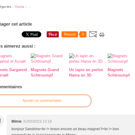
égories :
Hama
-
…
tager cet article
Repost
0
s aimerez aussi :
nets Gargamel
Magnets Grand
Un lapin en perles
Magnets
zraël
Schtroumpf
Hama en 3D
Schtroumpf
mentaires
Ajouter un commentaire
M
Mimie
31/05/2023 13:16
bonjour Sandrine<br /> bravo encore un beau magnet !!<br /> bon
mercredi<br /> bizzzzzzzzz<br /> Mimie