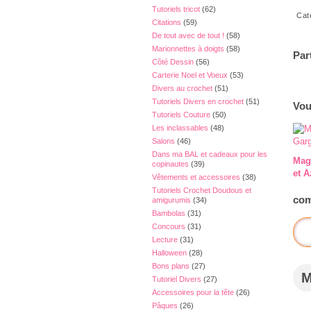
Tutoriels tricot
(62)
Cat
Citations
(59)
De tout avec de tout !
(58)
Marionnettes à doigts
(58)
Par
Côté Dessin
(56)
Carterie Noel et Voeux
(53)
Divers au crochet
(51)
Tutoriels Divers en crochet
(51)
Vou
Tutoriels Couture
(50)
Les inclassables
(48)
Salons
(46)
Dans ma BAL et cadeaux pour les
Mag
copinautes
(39)
et A
Vêtements et accessoires
(38)
Tutoriels Crochet Doudous et
com
amigurumis
(34)
Bambolas
(31)
Concours
(31)
Lecture
(31)
Halloween
(28)
Bons plans
(27)
Tutoriel Divers
(27)
Accessoires pour la tête
(26)
Pâques
(26)