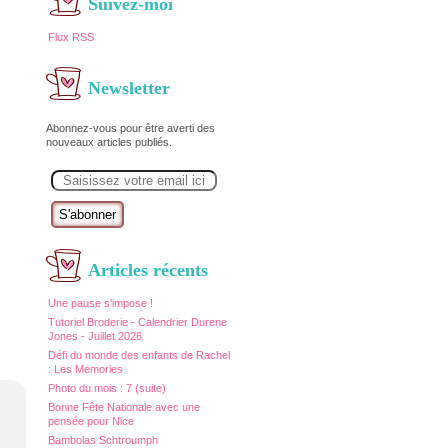
Suivez-moi
Flux RSS
Newsletter
Abonnez-vous pour être averti des
nouveaux articles publiés.
E
m
a
i
l
Articles récents
Une pause s'impose !
Tutoriel Broderie - Calendrier Durene
Jones - Juillet 2026
Défi du monde des enfants de Rachel
: Les Memories
Photo du mois : 7 (suite)
Bonne Fête Nationale avec une
pensée pour Nice
Bambolas Schtroumph