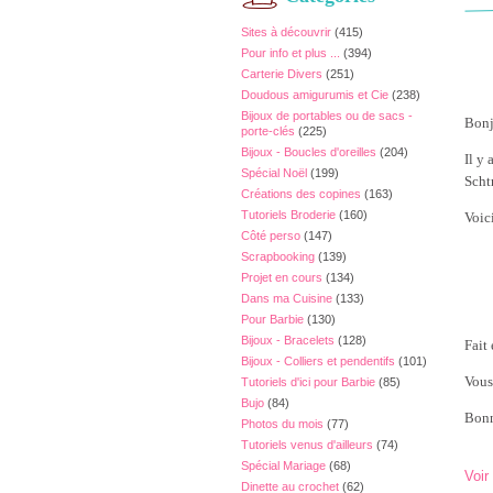
Sites à découvrir
(415)
Pour info et plus ...
(394)
Carterie Divers
(251)
Doudous amigurumis et Cie
(238)
Bijoux de portables ou de sacs -
Bonj
porte-clés
(225)
Bijoux - Boucles d'oreilles
(204)
Il y
Spécial Noël
(199)
Scht
Créations des copines
(163)
Tutoriels Broderie
(160)
Voic
Côté perso
(147)
Scrapbooking
(139)
Projet en cours
(134)
Dans ma Cuisine
(133)
Pour Barbie
(130)
Bijoux - Bracelets
(128)
Fait
Bijoux - Colliers et pendentifs
(101)
Vous
Tutoriels d'ici pour Barbie
(85)
Bujo
(84)
Bonn
Photos du mois
(77)
Tutoriels venus d'ailleurs
(74)
Spécial Mariage
(68)
Voir
Dinette au crochet
(62)