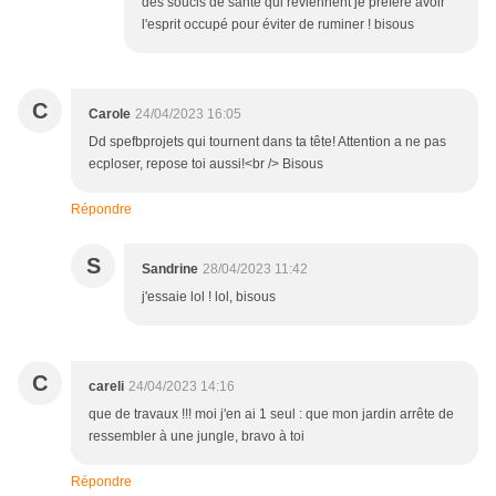
des soucis de santé qui reviennent je préfére avoir
l'esprit occupé pour éviter de ruminer ! bisous
C
Carole
24/04/2023 16:05
Dd spefbprojets qui tournent dans ta tête! Attention a ne pas
ecploser, repose toi aussi!<br /> Bisous
Répondre
S
Sandrine
28/04/2023 11:42
j'essaie lol ! lol, bisous
C
careli
24/04/2023 14:16
que de travaux !!! moi j'en ai 1 seul : que mon jardin arrête de
ressembler à une jungle, bravo à toi
Répondre