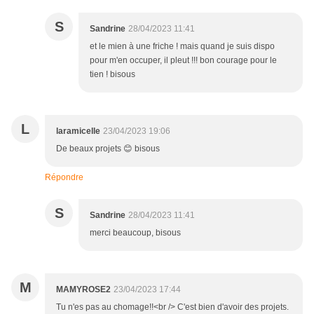
S
Sandrine
28/04/2023 11:41
et le mien à une friche ! mais quand je suis dispo
pour m'en occuper, il pleut !!! bon courage pour le
tien ! bisous
L
laramicelle
23/04/2023 19:06
De beaux projets 😊 bisous
Répondre
S
Sandrine
28/04/2023 11:41
merci beaucoup, bisous
M
MAMYROSE2
23/04/2023 17:44
Tu n'es pas au chomage!!<br /> C'est bien d'avoir des projets.