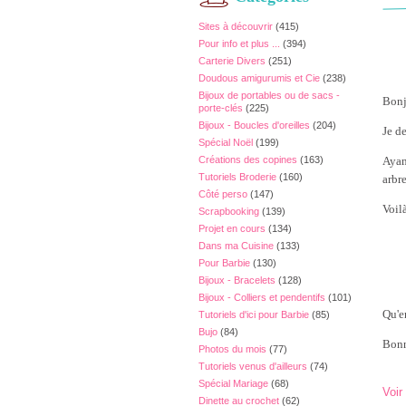
Sites à découvrir
(415)
Pour info et plus ...
(394)
Carterie Divers
(251)
Doudous amigurumis et Cie
(238)
Bijoux de portables ou de sacs -
Bonj
porte-clés
(225)
Bijoux - Boucles d'oreilles
(204)
Je d
Spécial Noël
(199)
Créations des copines
(163)
Ayan
Tutoriels Broderie
(160)
arbr
Côté perso
(147)
Voil
Scrapbooking
(139)
Projet en cours
(134)
Dans ma Cuisine
(133)
Pour Barbie
(130)
Bijoux - Bracelets
(128)
Bijoux - Colliers et pendentifs
(101)
Qu'e
Tutoriels d'ici pour Barbie
(85)
Bujo
(84)
Bonn
Photos du mois
(77)
Tutoriels venus d'ailleurs
(74)
Spécial Mariage
(68)
Voir
Dinette au crochet
(62)