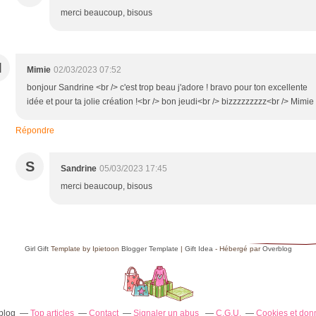
merci beaucoup, bisous
M
Mimie
02/03/2023 07:52
bonjour Sandrine <br /> c'est trop beau j'adore ! bravo pour ton excellente
idée et pour ta jolie création !<br /> bon jeudi<br /> bizzzzzzzzz<br /> Mimie
Répondre
S
Sandrine
05/03/2023 17:45
merci beaucoup, bisous
Girl Gift
Template by Ipietoon
Blogger Template
|
Gift Idea
- Hébergé par
Overblog
rblog
Top articles
Contact
Signaler un abus
C.G.U.
Cookies et don