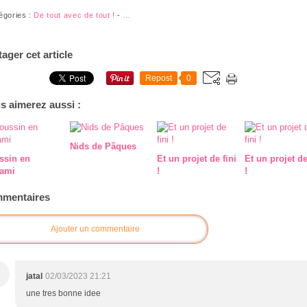
égories :
De tout avec de tout !
-
…
tager cet article
Repost
0
s aimerez aussi :
Nids de Pâques
ssin en
Et un projet de fini
Et un projet de
gami
!
!
mentaires
Ajouter un commentaire
jatal
02/03/2023 21:21
une tres bonne idee