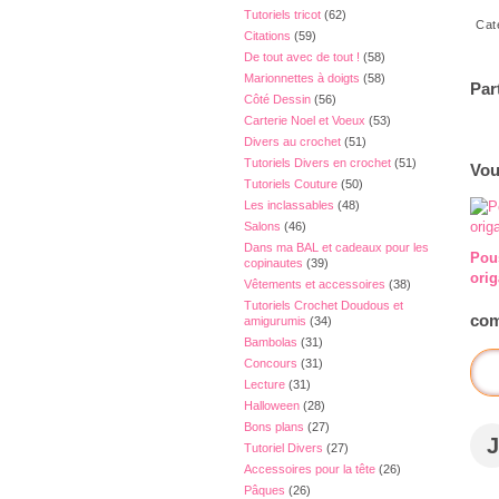
Tutoriels tricot
(62)
Cat
Citations
(59)
De tout avec de tout !
(58)
Marionnettes à doigts
(58)
Par
Côté Dessin
(56)
Carterie Noel et Voeux
(53)
Divers au crochet
(51)
Tutoriels Divers en crochet
(51)
Vou
Tutoriels Couture
(50)
Les inclassables
(48)
Salons
(46)
Dans ma BAL et cadeaux pour les
Pou
copinautes
(39)
ori
Vêtements et accessoires
(38)
Tutoriels Crochet Doudous et
com
amigurumis
(34)
Bambolas
(31)
Concours
(31)
Lecture
(31)
Halloween
(28)
Bons plans
(27)
J
Tutoriel Divers
(27)
Accessoires pour la tête
(26)
Pâques
(26)