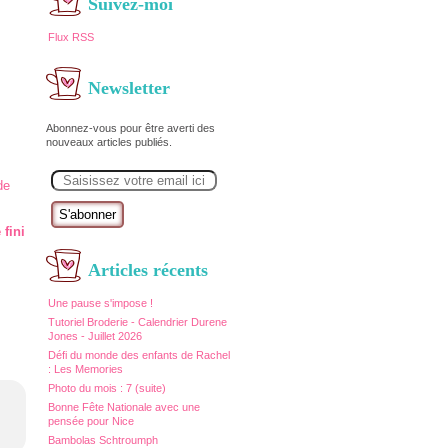
Suivez-moi
Flux RSS
Newsletter
Abonnez-vous pour être averti des
nouveaux articles publiés.
E
m
a
i
l
 fini
Articles récents
Une pause s'impose !
Tutoriel Broderie - Calendrier Durene
Jones - Juillet 2026
Défi du monde des enfants de Rachel
: Les Memories
Photo du mois : 7 (suite)
Bonne Fête Nationale avec une
pensée pour Nice
Bambolas Schtroumph