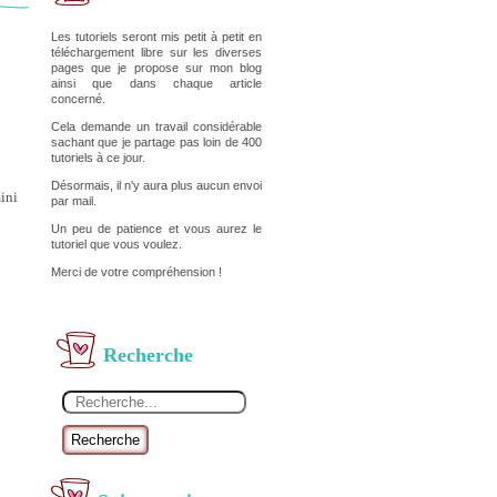
Les tutoriels seront mis petit à petit en
téléchargement libre sur les diverses
pages que je propose sur mon blog
ainsi que dans chaque article
concerné.
Cela demande un travail considérable
sachant que je partage pas loin de 400
tutoriels à ce jour.
Désormais, il n'y aura plus aucun envoi
ini
par mail.
Un peu de patience et vous aurez le
tutoriel que vous voulez.
Merci de votre compréhension !
Recherche
Recherche